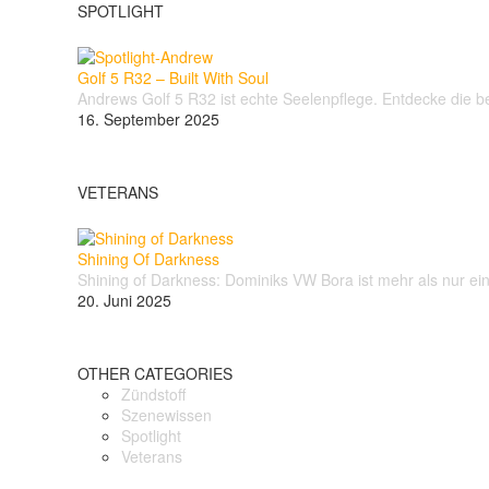
SPOTLIGHT
Golf 5 R32 – Built With Soul
Andrews Golf 5 R32 ist echte Seelenpflege. Entdecke die
16. September 2025
VETERANS
Shining Of Darkness
Shining of Darkness: Dominiks VW Bora ist mehr als nur e
20. Juni 2025
OTHER CATEGORIES
Zündstoff
Szenewissen
Spotlight
Veterans