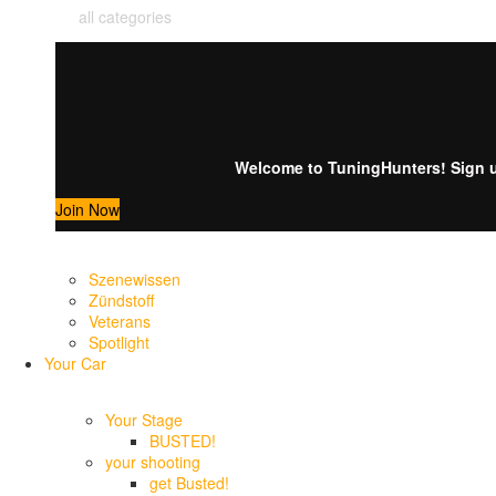
all categories
Welcome to TuningHunters! Sign up
Join Now
Szenewissen
Zündstoff
Veterans
Spotlight
Your Car
Your Stage
BUSTED!
your shooting
get Busted!