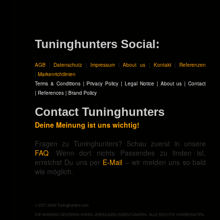
Tuninghunters Social:
AGB
|
Datenschutz
|
Impressum
|
About us
|
Kontakt
|
Referenzen
|
Markenrichtlinien
Terms & Conditions
|
Privacy Policy
|
Legal Notice
|
About us
|
Contact
|
References
|
Brand Policy
Contact Tuninghunters
Deine Meinung ist uns wichtig!
Fragen zu Tuninghunters? Schau zuerst in unsere
FAQ
. Wenn dort nichts Passendes zu finden ist,
erreichst Du uns per
E-Mail
– wir melden uns so bald
wie möglich.
© EST 20XIII Tuninghunters.com
DIE MARKEN GEHÖREN IHREN JEWEILIGEN EIGENTÜMERN. ALLE RECHTE VORBEHALTEN.