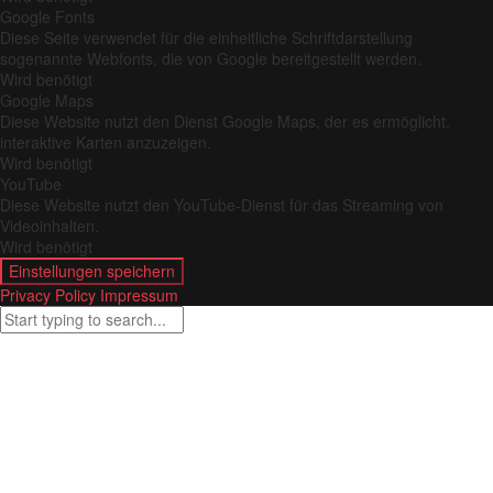
Google Fonts
Diese Seite verwendet für die einheitliche Schriftdarstellung
sogenannte Webfonts, die von Google bereitgestellt werden.
Wird benötigt
Google Maps
Diese Website nutzt den Dienst Google Maps, der es ermöglicht,
interaktive Karten anzuzeigen.
Wird benötigt
YouTube
Diese Website nutzt den YouTube-Dienst für das Streaming von
Videoinhalten.
Wird benötigt
Einstellungen speichern
Privacy Policy
Impressum