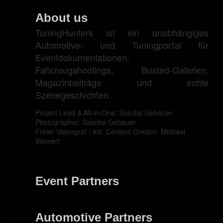
About us
TuningHunters ist ein unabhängiges
Automotive- und Tuningportal für
Eventdokumentationen,
Fahrzeugshootings, Busted-Galerien,
Magazinbeiträge und echte
Szenegeschichten.
Project Lead & All-in-One: Sascha Gebauer
Photographer: Sascha Gebauer
Freier Videograf / ext. Content Creator: Michael
Weinert
Event Partners
Automotive Partners