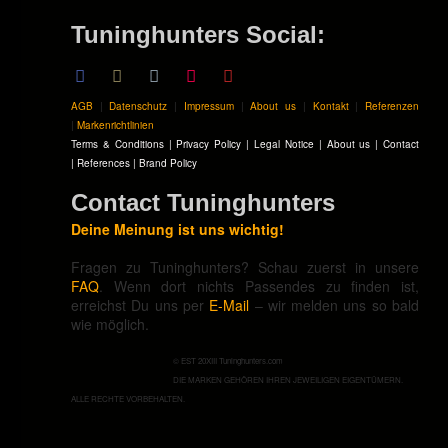
Tuninghunters Social:
AGB
|
Datenschutz
|
Impressum
|
About us
|
Kontakt
|
Referenzen
|
Markenrichtlinien
Terms & Conditions
|
Privacy Policy
|
Legal Notice
|
About us
|
Contact
|
References
|
Brand Policy
Contact Tuninghunters
Deine Meinung ist uns wichtig!
Fragen zu Tuninghunters? Schau zuerst in unsere
FAQ
. Wenn dort nichts Passendes zu finden ist,
erreichst Du uns per
E-Mail
– wir melden uns so bald
wie möglich.
© EST 20XIII Tuninghunters.com
DIE MARKEN GEHÖREN IHREN JEWEILIGEN EIGENTÜMERN.
ALLE RECHTE VORBEHALTEN.