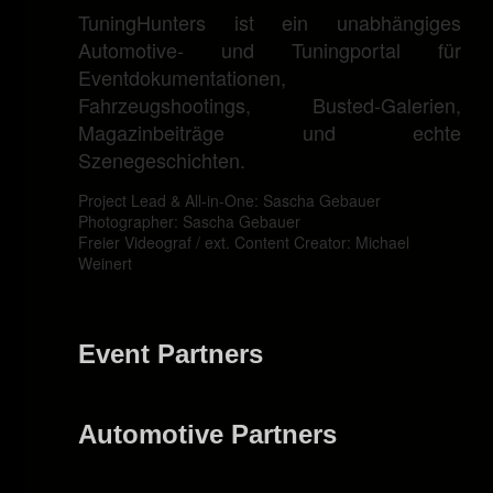
TuningHunters ist ein unabhängiges
Automotive- und Tuningportal für
Eventdokumentationen,
Fahrzeugshootings, Busted-Galerien,
Magazinbeiträge und echte
Szenegeschichten.
Project Lead & All-in-One: Sascha Gebauer
Photographer: Sascha Gebauer
Freier Videograf / ext. Content Creator: Michael
Weinert
Event Partners
Automotive Partners