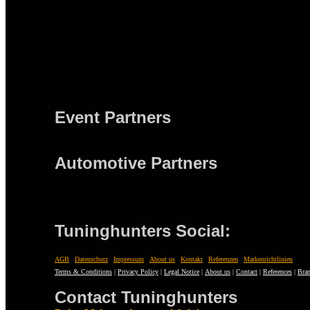
echte Szenegeschichten.
Project Lead & All-in-One: Sascha Gebauer
Photographer: Sascha Gebauer
Freier Videograf / ext. Content Creator: Michael Weinert
Event Partners
Automotive Partners
Tuninghunters Social:
AGB
|
Datenschutz
|
Impressum
|
About us
|
Kontakt
|
Referenzen
|
Markenrichtlinien
Terms & Conditions
|
Privacy Policy
|
Legal Notice
|
About us
|
Contact
|
References
|
Bran
Contact Tuninghunters