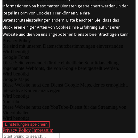
Informationen von bestimmten Diensten gespeichert werden, in der
Regel in Form von Cookies. Hier können Sie Ihre
Datenschutzeinstellungen ändern. Bitte beachten Sie, dass das
Blockieren einiger Arten von Cookies Ihre Erfahrung auf unserer
Website und die von uns angebotenen Dienste beeinträchtigen kann.
Privacy Policy
Sie sind mit unseren Datenschutzbestimmungen einverstanden
Wird benötigt
Google Fonts
Diese Seite verwendet für die einheitliche Schriftdarstellung
sogenannte Webfonts, die von Google bereitgestellt werden.
Wird benötigt
Google Maps
Diese Website nutzt den Dienst Google Maps, der es ermöglicht,
interaktive Karten anzuzeigen.
Wird benötigt
YouTube
Diese Website nutzt den YouTube-Dienst für das Streaming von
Videoinhalten.
Wird benötigt
Einstellungen speichern
Privacy Policy
Impressum