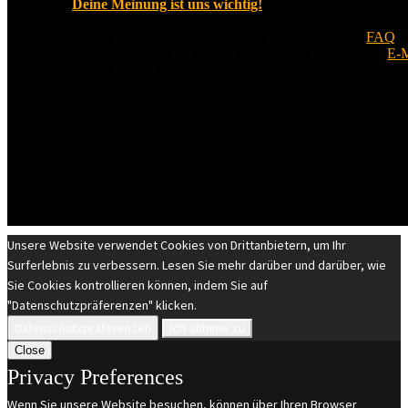
Deine Meinung ist uns wichtig!
Fragen zu Tuninghunters? Schau zuerst in unsere
FAQ
.
nichts Passendes zu finden ist, erreichst Du uns per
E-M
melden uns so bald wie möglich.
© EST 20XIII Tuninghunters.com
DIE MARKEN GEHÖREN IHREN JEWEILIGEN EIGENTÜMERN. ALLE RECHTE VORBEHALTEN.
Unsere Website verwendet Cookies von Drittanbietern, um Ihr
Surferlebnis zu verbessern. Lesen Sie mehr darüber und darüber, wie
Sie Cookies kontrollieren können, indem Sie auf
"Datenschutzpräferenzen" klicken.
Datenschutzpräferenzen
Ich stimme zu
Close
Privacy Preferences
Wenn Sie unsere Website besuchen, können über Ihren Browser