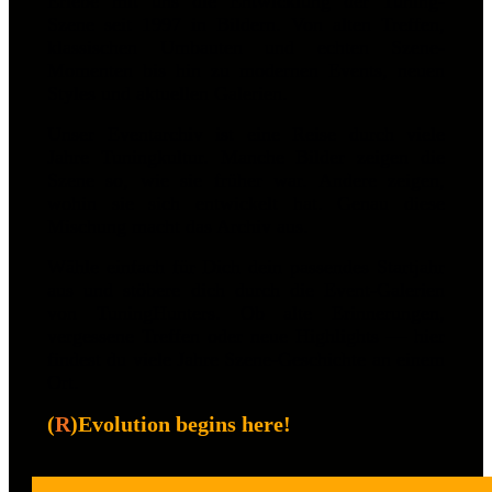
Erlebe mit uns die Entwicklung der Tuning-
Szene seit 1997 in Bildern. Von alten Treffen,
klassischen Umbauten und echten Szene-
Momenten bis hin zu modernen Events, neuen
Styles und aktuellen Galerien.
Unser Eventarchiv ist eine Reise durch viele
Jahre Tuningkultur. Manche Bilder zeigen die
Szene so, wie sie früher war. Andere zeigen,
wohin sie sich entwickelt hat. Genau diese
Mischung macht das Archiv aus.
Wähle einfach für Dich dein passendes Startjahr
aus und stöbere dich durch die Event-Galerien
von TuningHunters. Ob alte Erinnerungen,
vergessene Treffen oder neue Highlights — hier
findest du viele Jahre Szene-Geschichte an einem
Ort.
(
R
)Evolution begins here!