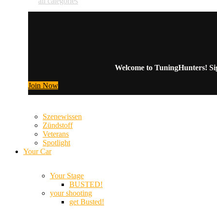
all categories
Welcome to TuningHunters! Sign
Join Now
Szenewissen
Zündstoff
Veterans
Spotlight
Your Car
Your Stage
BUSTED!
your shooting
get Busted!