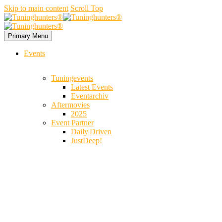
Skip to main content
Scroll Top
Primary Menu
Events
Tuningevents
Latest Events
Eventarchiv
Aftermovies
2025
Event Partner
Daily|Driven
JustDeep!