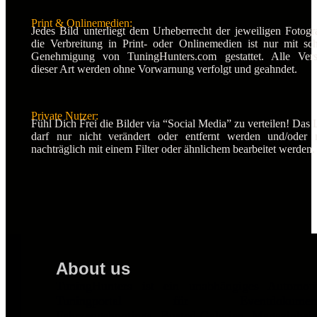
Print & Onlinemedien:
Jedes Bild unterliegt dem Urheberrecht der jeweiligen Fotogr
die Verbreitung in Print- oder Onlinemedien ist nur mit schr
Genehmigung von TuningHunters.com gestattet. Alle Vers
dieser Art werden ohne Vorwarnung verfolgt und geahndet.
Private Nutzer:
Fühl Dich Frei die Bilder via “Social Media” zu verteilen! Das
darf nur nicht verändert oder entfernt werden und/oder n
nachträglich mit einem Filter oder ähnlichem bearbeitet werden.
About us
TuningHunters ist ein unabhängiges Automot
Tuningportal für Eventdokumentat
Fahrzeugshootings, Busted-Galerien, Magazinbei