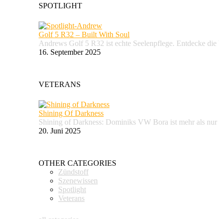
SPOTLIGHT
Golf 5 R32 – Built With Soul
Andrews Golf 5 R32 ist echte Seelenpflege. Entdecke d
16. September 2025
VETERANS
Shining Of Darkness
Shining of Darkness: Dominiks VW Bora ist mehr als nur
20. Juni 2025
OTHER CATEGORIES
Zündstoff
Szenewissen
Spotlight
Veterans