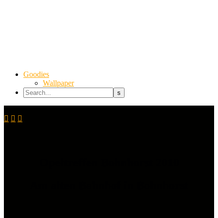
Goodies
Wallpaper



Opeltreffen Bohnhorst 2010
Am alten Bahnhof in Bohnhorst