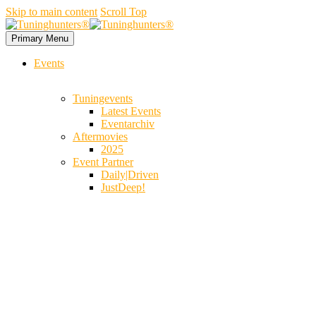
Skip to main content
Scroll Top
Primary Menu
Events
Tuningevents
Latest Events
Eventarchiv
Aftermovies
2025
Event Partner
Daily|Driven
JustDeep!