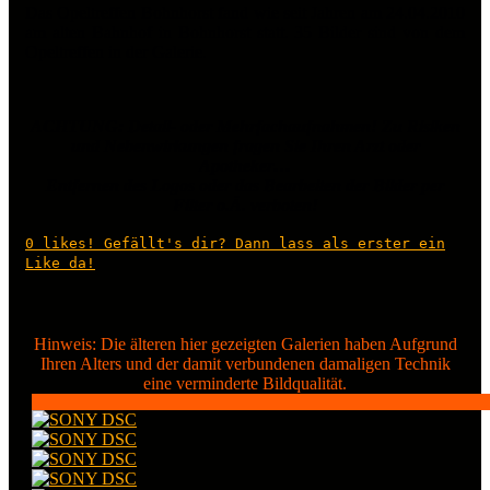
Das Opeltreffen Bohnhorst fand wie seit Jahren am 24.04.2010
am alten Bahnhof in Bohnhorst statt. 35 Bilder sind von dem
Opeltreffen in der Galerie.
ACHTUNG: Detail- oder Mehrfachaufnahmen! Zu Risiken
und Nebenwirkungen fragen Sie Ihren Arzt oder
Apotheker…
Entfernen des Logos oder das Bearbeiten der Bilder per
Filter o.Ä. verboten!
0
likes! Gefällt's dir? Dann lass als erster ein
Like da!
Hinweis: Die älteren hier gezeigten Galerien haben Aufgrund
Ihren Alters und der damit verbundenen damaligen Technik
eine verminderte Bildqualität.