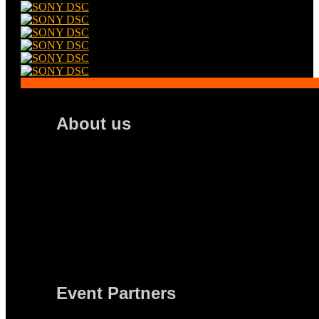
About us
TuningHunters ist ein unabhängiges Automot
Tuningportal für Eventdokumentat
Fahrzeugshootings, Busted-Galerien, Magazinbei
echte Szenegeschichten.
Project Lead & All-in-One: Sascha Gebauer
Photographer: Sascha Gebauer
Freier Videograf / ext. Content Creator: Michael Weinert
Event Partners