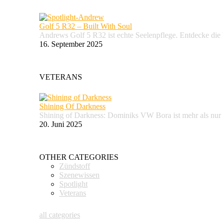
Golf 5 R32 – Built With Soul
Andrews Golf 5 R32 ist echte Seelenpflege. Entdecke d
16. September 2025
VETERANS
Shining Of Darkness
Shining of Darkness: Dominiks VW Bora ist mehr als nur
20. Juni 2025
OTHER CATEGORIES
Zündstoff
Szenewissen
Spotlight
Veterans
all categories