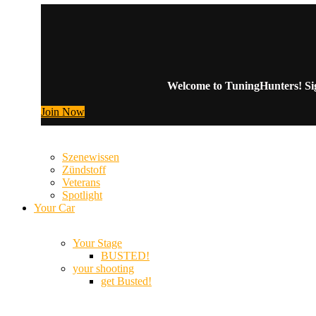
Welcome to TuningHunters! Sign
Join Now
Szenewissen
Zündstoff
Veterans
Spotlight
Your Car
Your Stage
BUSTED!
your shooting
get Busted!