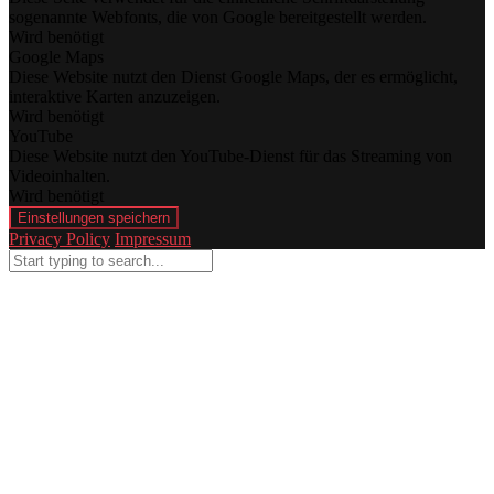
sogenannte Webfonts, die von Google bereitgestellt werden.
Wird benötigt
Google Maps
Diese Website nutzt den Dienst Google Maps, der es ermöglicht,
interaktive Karten anzuzeigen.
Wird benötigt
YouTube
Diese Website nutzt den YouTube-Dienst für das Streaming von
Videoinhalten.
Wird benötigt
Einstellungen speichern
Privacy Policy
Impressum