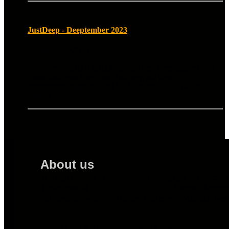
JustDeep - Deeptember 2023
2. September 2023
Wir waren am 02.09.2023 bei JustDeep Deeptember! 580
Fotos sind vom Event von JustDeep auf dem
Messezentrumsgelände in Bad Salzuflen in der Galerie zu
finden!
About us
TuningHunters ist ein unabhängiges Automot
Tuningportal für Eventdokumentat
Fahrzeugshootings, Busted-Galerien, Magazinbei
echte Szenegeschichten.
Project Lead & All-in-One: Sascha Gebauer