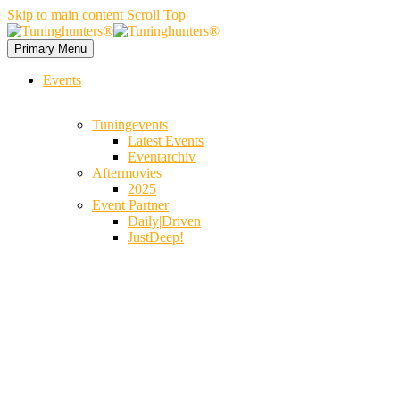
Skip to main content
Scroll Top
Primary Menu
Events
Tuningevents
Latest Events
Eventarchiv
Aftermovies
2025
Event Partner
Daily|Driven
JustDeep!