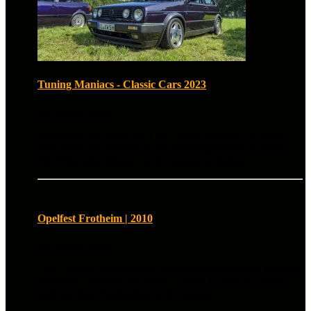
Tuning Maniacs - Classic Cars 2023
20. August 2023
Wir waren am 20.08.2023 bei Tuning Maniacs - Classic
Cars 2023 in Gütersloh an der Schmalspurbahn zu Gast!
192 Fotos sind bis jetzt in der Galerie zu finden!
Opelfest Frotheim | 2010
24. August 2010
Das Opelfest Frotheim fand auf dem Festplatz des Opelclub
Rhenus in Frotheim am 23.07. - 25.07.10 statt. 61 Bilder
sind von dem Opeltreffen in der Galerie.