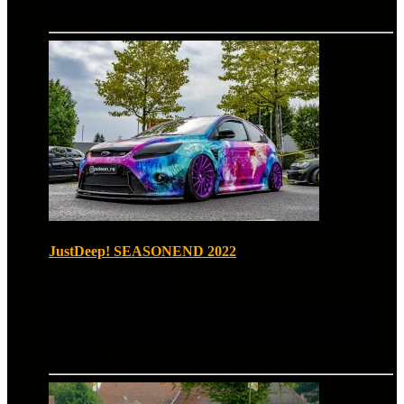
auf dem Gelände der Messe in Bad Salzuflen.
JustDeep! SEASONEND 2022
24. September 2022
Am 24.09.2022 öffnete JustDeep zum letzten mal dieses
Jahr die Tore, um trotz Regen ein schönes Season End zu
begehen!