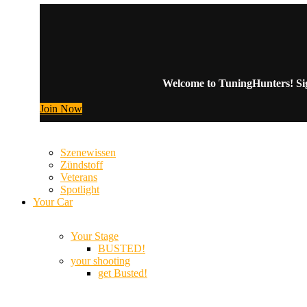
Welcome to TuningHunters! Sign
Join Now
Szenewissen
Zündstoff
Veterans
Spotlight
Your Car
Your Stage
BUSTED!
your shooting
get Busted!