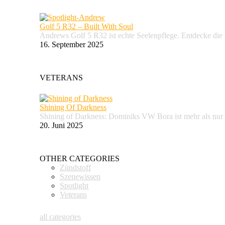
Golf 5 R32 – Built With Soul
Andrews Golf 5 R32 ist echte Seelenpflege. Entdecke d
16. September 2025
VETERANS
Shining Of Darkness
Shining of Darkness: Dominiks VW Bora ist mehr als nur
20. Juni 2025
OTHER CATEGORIES
Zündstoff
Szenewissen
Spotlight
Veterans
all categories