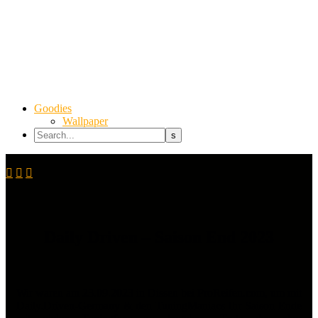
Goodies
Wallpaper



Daily Driven – Saison End 2023
Wir waren am 23.09.2023 in Dissen bei ProReifen.com, um mit
Daily.Driven-Germany & den TuningManiacs Ihr Saison Ende