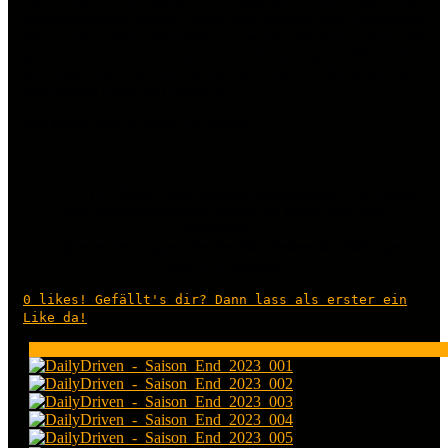
mit vielen Tuningfans zu begehen. Trotz des eher
durchwachsenen Wetters, haben viele Freunde des Tunings den
Weg nach Dissen gefunden. Es wurde bei dem Event viel
geboten, unter anderem gab ein schön gelungenes Wildparken
der Gäste! Wenn Ihr auf Details steht und Zeit für Bilder habt,
dann schaut Euch die Galerie an !
524 Fotos sind in dieser zu finden!
ACHTUNG: Detail- oder Mehrfachaufnahmen! Zu Risiken
und Nebenwirkungen fragen Sie Ihren Arzt oder
Apotheker…
Entfernen des Logos oder das Bearbeiten der Bilder per
Filter o.Ä. verboten!
0
likes! Gefällt's dir? Dann lass als erster ein
Like da!