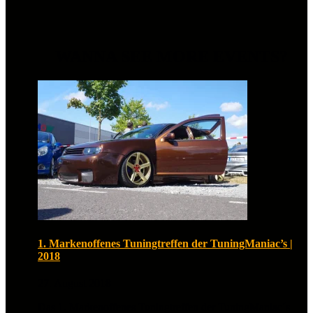
WANNA SEE MORE EVENTS?
1. Markenoffenes Tuningtreffen der TuningManiac’s |
2018
27. August 2018
Das 1. Markenoffenes Tuningtreffen der TuningManiac´s