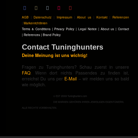
AGB
|
Datenschutz
|
Impressum
|
About us
|
Kontakt
|
Referenzen
|
Markenrichtlinien
Terms & Conditions
|
Privacy Policy
|
Legal Notice
|
About us
|
Contact
|
References
|
Brand Policy
Contact Tuninghunters
Deine Meinung ist uns wichtig!
Fragen zu Tuninghunters? Schau zuerst in unsere
FAQ
. Wenn dort nichts Passendes zu finden ist,
erreichst Du uns per
E-Mail
– wir melden uns so bald
wie möglich.
© EST 20XIII Tuninghunters.com
DIE MARKEN GEHÖREN IHREN JEWEILIGEN EIGENTÜMERN.
ALLE RECHTE VORBEHALTEN.