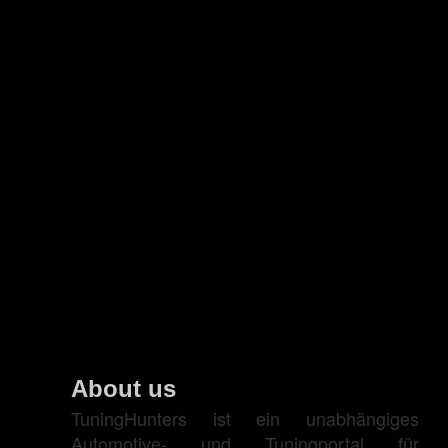
About us
TuningHunters ist ein unabhängiges
Automotive- und Tuningportal für