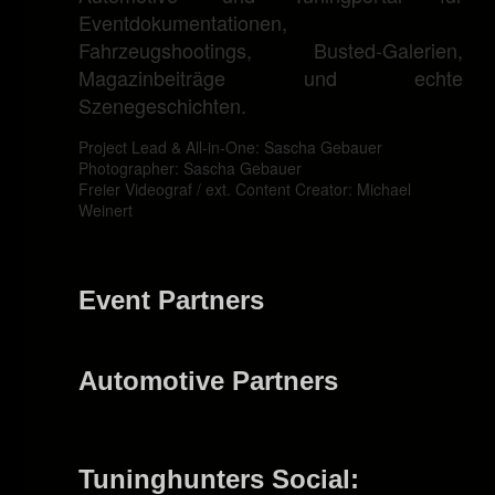
Eventdokumentationen,
Fahrzeugshootings, Busted-Galerien,
Magazinbeiträge und echte
Szenegeschichten.
Project Lead & All-in-One: Sascha Gebauer
Photographer: Sascha Gebauer
Freier Videograf / ext. Content Creator: Michael
Weinert
Event Partners
Automotive Partners
Tuninghunters Social: