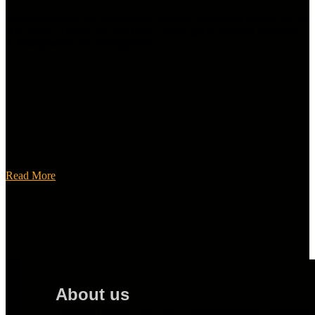
Zweimal gebaut, nie aufgegeben: Michael restaurierte seinen 1973er
VW Käfer „Oskar“ mit viel Herz – heute gilt er wirklich als echtes
Aushängeschild der Tuningszene.
Read More
About us
TuningHunters ist ein unabhängiges Automot