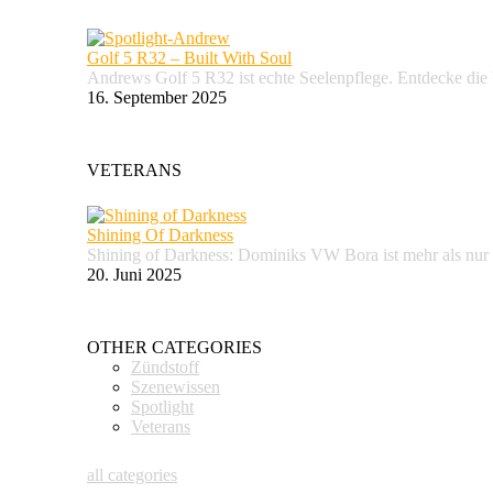
Golf 5 R32 – Built With Soul
Andrews Golf 5 R32 ist echte Seelenpflege. Entdecke d
16. September 2025
VETERANS
Shining Of Darkness
Shining of Darkness: Dominiks VW Bora ist mehr als nur
20. Juni 2025
OTHER CATEGORIES
Zündstoff
Szenewissen
Spotlight
Veterans
all categories