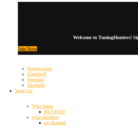
Welcome to TuningHunters! Sign
Join Now
Szenewissen
Zündstoff
Veterans
Spotlight
Your Car
Your Stage
BUSTED!
your shooting
get Busted!