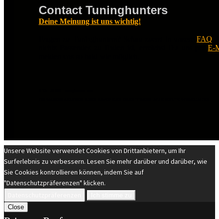
Contact Tuninghunters
Deine Meinung ist uns wichtig!
Fragen zu Tuninghunters? Schau zuerst in unsere
FAQ
.
nichts Passendes zu finden ist, erreichst Du uns per
E-M
melden uns so bald wie möglich.
© EST 20XIII Tuninghunters.com
DIE MARKEN GEHÖREN IHREN JEWEILIGEN EIGENTÜMERN. ALLE RECHTE VORBEHALTEN.
Unsere Website verwendet Cookies von Drittanbietern, um Ihr
Surferlebnis zu verbessern. Lesen Sie mehr darüber und darüber, wie
Sie Cookies kontrollieren können, indem Sie auf
"Datenschutzpräferenzen" klicken.
Datenschutzpräferenzen
Ich stimme zu
Close