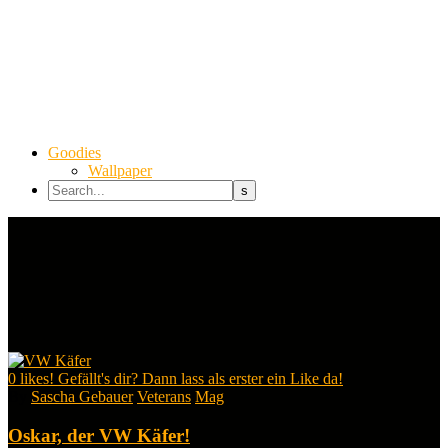
Goodies
Wallpaper
0
likes! Gefällt's dir? Dann lass als erster ein Like da!
By
Sascha Gebauer
Veterans
Mag
Oskar, der VW Käfer!