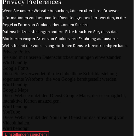
Privacy Preferences
Wenn Sie unsere Website besuchen, können über Ihren Browser
Informationen von bestimmten Diensten gespeichert werden, in der
Regel in Form von Cookies. Hier können Sie Ihre
Datenschutzeinstellungen ändern. Bitte beachten Sie, dass das
Blockieren einiger Arten von Cookies Ihre Erfahrung auf unserer
Website und die von uns angebotenen Dienste beeinträchtigen kann.
Privacy Policy
Sie sind mit unseren Datenschutzbestimmungen einverstanden
Wird benötigt
Google Fonts
Diese Seite verwendet für die einheitliche Schriftdarstellung
sogenannte Webfonts, die von Google bereitgestellt werden.
Wird benötigt
Google Maps
Diese Website nutzt den Dienst Google Maps, der es ermöglicht,
interaktive Karten anzuzeigen.
Wird benötigt
YouTube
Diese Website nutzt den YouTube-Dienst für das Streaming von
Videoinhalten.
Wird benötigt
Einstellungen speichern