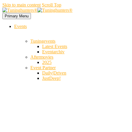
Skip to main content
Scroll Top
Primary Menu
Events
Tuningevents
Latest Events
Eventarchiv
Aftermovies
2025
Event Partner
Daily|Driven
JustDeep!