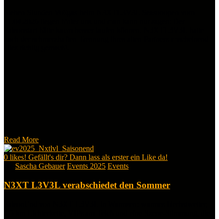
Sieben Stunden Vollgas beim N3XTL3V3L Seasonopen vom
11.04.2026 liegen hinter uns und man kann nur sagen: Der
Saisonstart hätte kaum besser laufen können. N3XTL3V3L hatte
nach der schmerzhaften Trennung ihres alten Partners anscheinend
alles richtig gemacht.
Read More
0
likes! Gefällt's dir? Dann lass als erster ein Like da!
By
Sascha Gebauer
Events 2025
Events
N3XT L3V3L verabschiedet den Sommer
SaisonEnd von N3XT L3V3L in Warmsen: warmes Herbstwetter,
1,5 km Lichterkette, VIPs am Teich und eine Szene-Stimmung, die