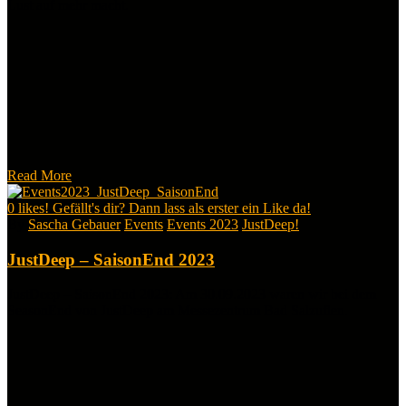
Lust auf mehr macht.
Read More
0
likes! Gefällt's dir? Dann lass als erster ein Like da!
By
Sascha Gebauer
Events
Events 2023
JustDeep!
JustDeep – SaisonEnd 2023
JustDeep – SaisonEnd 2023: Am 30.09.2023 waren wir bei dem
SeasonEnd von JustDeep am Messezentrum Bad Salzuflen.