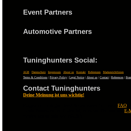
Event Partners
Automotive Partners
Tuninghunters Social:
AGB
|
Datenschutz
|
Impressum
|
About us
|
Kontakt
|
Referenzen
|
Markenrichtlinien
Terms & Conditions
|
Privacy Policy
|
Legal Notice
|
About us
|
Contact
|
References
|
Bran
Contact Tuninghunters
Deine Meinung ist uns wichtig!
Fragen zu Tuninghunters? Schau zuerst in unsere
FAQ
.
nichts Passendes zu finden ist, erreichst Du uns per
E-M
melden uns so bald wie möglich.