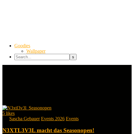
Goodies
Wallpaper
5
likes
By
Sascha Gebauer
Events 2026
Events
N3XTL3V3L macht das Seasonopen!