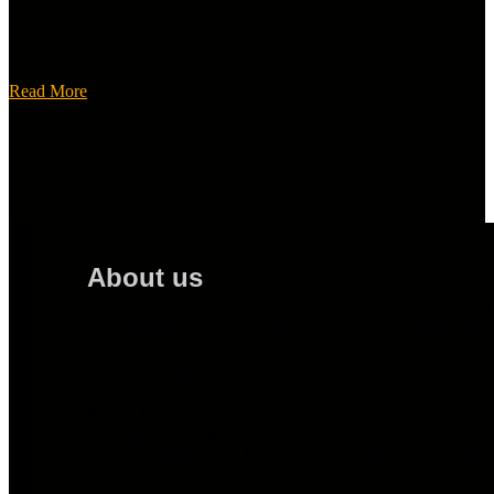
Read More
About us
TuningHunters ist ein unabhängiges Automot
Tuningportal für Eventdokumentat
Fahrzeugshootings, Busted-Galerien, Magazinbei
echte Szenegeschichten.
Project Lead & All-in-One: Sascha Gebauer
Photographer: Sascha Gebauer
Freier Videograf / ext. Content Creator: Michael Weinert