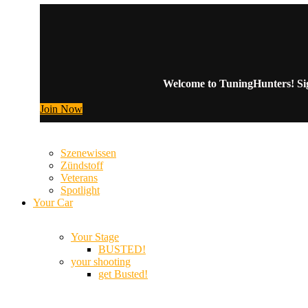
Welcome to TuningHunters! Sign
Join Now
Szenewissen
Zündstoff
Veterans
Spotlight
Your Car
Your Stage
BUSTED!
your shooting
get Busted!