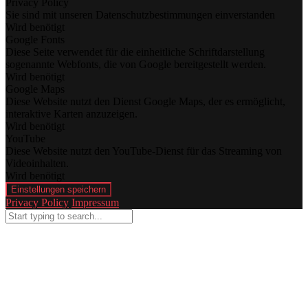
Privacy Policy
Sie sind mit unseren Datenschutzbestimmungen einverstanden
Wird benötigt
Google Fonts
Diese Seite verwendet für die einheitliche Schriftdarstellung
sogenannte Webfonts, die von Google bereitgestellt werden.
Wird benötigt
Google Maps
Diese Website nutzt den Dienst Google Maps, der es ermöglicht,
interaktive Karten anzuzeigen.
Wird benötigt
YouTube
Diese Website nutzt den YouTube-Dienst für das Streaming von
Videoinhalten.
Wird benötigt
Einstellungen speichern
Privacy Policy
Impressum