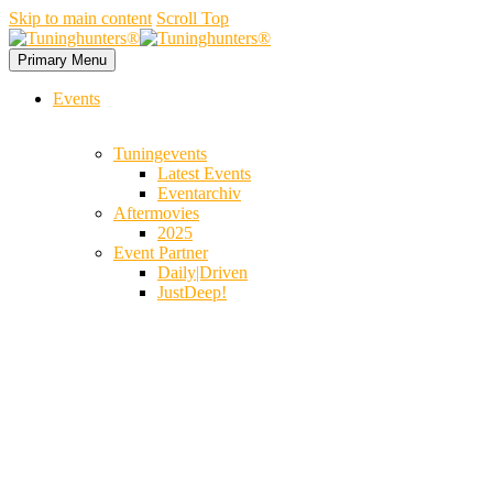
Skip to main content
Scroll Top
Primary Menu
Events
Tuningevents
Latest Events
Eventarchiv
Aftermovies
2025
Event Partner
Daily|Driven
JustDeep!