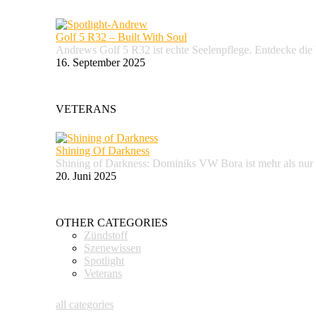
Golf 5 R32 – Built With Soul
Andrews Golf 5 R32 ist echte Seelenpflege. Entdecke d
16. September 2025
VETERANS
Shining Of Darkness
Shining of Darkness: Dominiks VW Bora ist mehr als nur
20. Juni 2025
OTHER CATEGORIES
Zündstoff
Szenewissen
Spotlight
Veterans
all categories