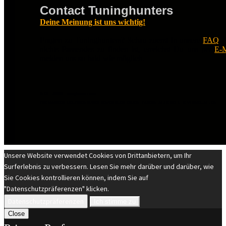
Contact Tuninghunters
Deine Meinung ist uns wichtig!
Fragen zu Tuninghunters? Schau zuerst in unsere
FAQ
.
nichts Passendes zu finden ist, erreichst Du uns per
E-M
melden uns so bald wie möglich.
© EST 20XIII Tuninghunters.com
DIE MARKEN GEHÖREN IHREN JEWEILIGEN EIGENTÜMERN. ALLE RECHTE VORBEHALTEN.
Unsere Website verwendet Cookies von Drittanbietern, um Ihr
Surferlebnis zu verbessern. Lesen Sie mehr darüber und darüber, wie
Sie Cookies kontrollieren können, indem Sie auf
"Datenschutzpräferenzen" klicken.
Datenschutzpräferenzen
Ich stimme zu
Close