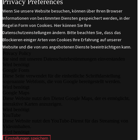
Privacy Preferences
Wenn Sie unsere Website besuchen, können über Ihren Browser
Informationen von bestimmten Diensten gespeichert werden, in der
Regel in Form von Cookies. Hier können Sie Ihre
Datenschutzeinstellungen ändern. Bitte beachten Sie, dass das
Blockieren einiger Arten von Cookies Ihre Erfahrung auf unserer
Website und die von uns angebotenen Dienste beeinträchtigen kann.
Privacy Policy
Sie sind mit unseren Datenschutzbestimmungen einverstanden
Wird benötigt
Google Fonts
Diese Seite verwendet für die einheitliche Schriftdarstellung
sogenannte Webfonts, die von Google bereitgestellt werden.
Wird benötigt
Google Maps
Diese Website nutzt den Dienst Google Maps, der es ermöglicht,
interaktive Karten anzuzeigen.
Wird benötigt
YouTube
Diese Website nutzt den YouTube-Dienst für das Streaming von
Videoinhalten.
Wird benötigt
Einstellungen speichern