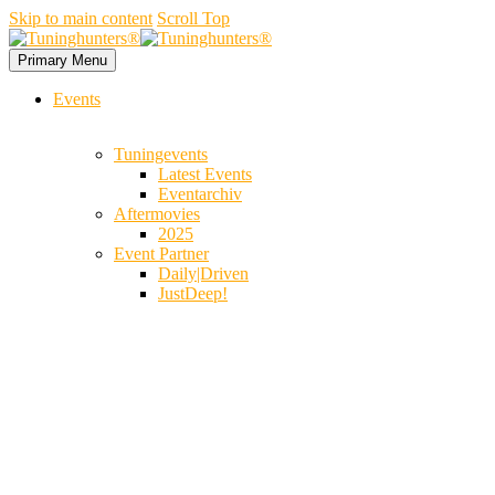
Skip to main content
Scroll Top
Primary Menu
Events
Tuningevents
Latest Events
Eventarchiv
Aftermovies
2025
Event Partner
Daily|Driven
JustDeep!