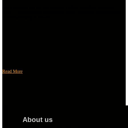
Ein Rückblick auf das ehrwürdige Treffen „Gräflich am Grund
2024“ – automobile Kostbarkeiten, edles Ambiente und familiärer
Zusammenklang in Rheder.
Read More
About us
TuningHunters ist ein unabhängiges Automot