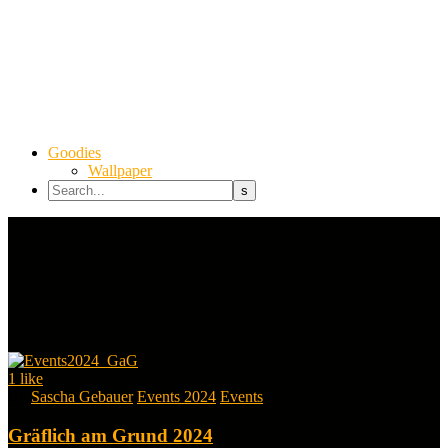
Goodies
Wallpaper
1
like
By
Sascha Gebauer
Events 2024
Events
Gräflich am Grund 2024