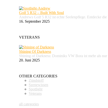
Golf 5 R32 – Built With Soul
Andrews Golf 5 R32 ist echte Seelenpflege. Entdecke d
16. September 2025
VETERANS
Shining Of Darkness
Shining of Darkness: Dominiks VW Bora ist mehr als nur
20. Juni 2025
OTHER CATEGORIES
Zündstoff
Szenewissen
Spotlight
Veterans
all categories