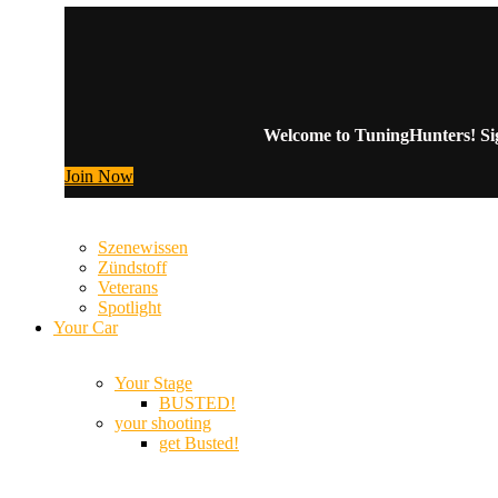
Welcome to TuningHunters! Sign
Join Now
Szenewissen
Zündstoff
Veterans
Spotlight
Your Car
Your Stage
BUSTED!
your shooting
get Busted!