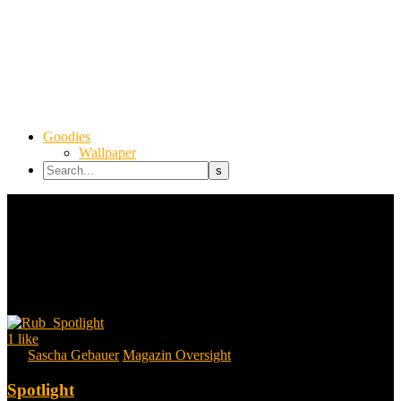
Goodies
Wallpaper
1
like
By
Sascha Gebauer
Magazin Oversight
Spotlight