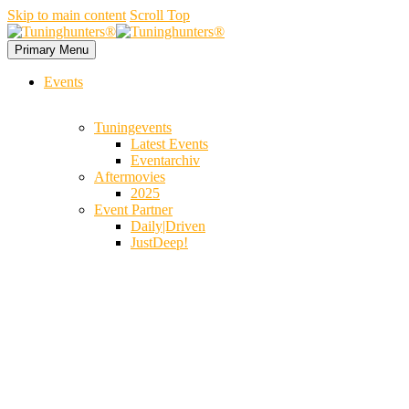
Skip to main content
Scroll Top
Primary Menu
Events
Tuningevents
Latest Events
Eventarchiv
Aftermovies
2025
Event Partner
Daily|Driven
JustDeep!