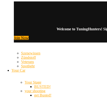
Welcome to TuningHunters! Sign
Join Now
Szenewissen
Zündstoff
Veterans
Spotlight
Your Car
Your Stage
BUSTED!
your shooting
get Busted!