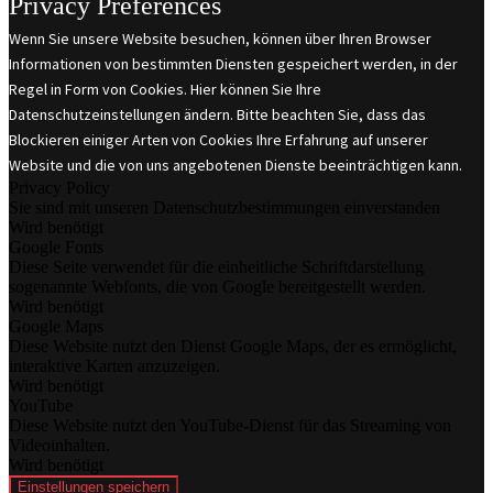
Privacy Preferences
Wenn Sie unsere Website besuchen, können über Ihren Browser
Informationen von bestimmten Diensten gespeichert werden, in der
Regel in Form von Cookies. Hier können Sie Ihre
Datenschutzeinstellungen ändern. Bitte beachten Sie, dass das
Blockieren einiger Arten von Cookies Ihre Erfahrung auf unserer
Website und die von uns angebotenen Dienste beeinträchtigen kann.
Privacy Policy
Sie sind mit unseren Datenschutzbestimmungen einverstanden
Wird benötigt
Google Fonts
Diese Seite verwendet für die einheitliche Schriftdarstellung
sogenannte Webfonts, die von Google bereitgestellt werden.
Wird benötigt
Google Maps
Diese Website nutzt den Dienst Google Maps, der es ermöglicht,
interaktive Karten anzuzeigen.
Wird benötigt
YouTube
Diese Website nutzt den YouTube-Dienst für das Streaming von
Videoinhalten.
Wird benötigt
Einstellungen speichern