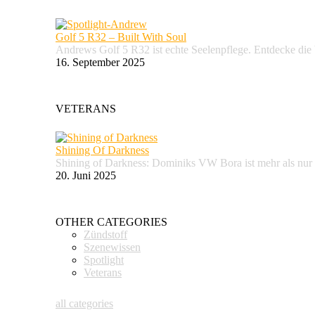
Golf 5 R32 – Built With Soul
Andrews Golf 5 R32 ist echte Seelenpflege. Entdecke d
16. September 2025
VETERANS
Shining Of Darkness
Shining of Darkness: Dominiks VW Bora ist mehr als nur
20. Juni 2025
OTHER CATEGORIES
Zündstoff
Szenewissen
Spotlight
Veterans
all categories