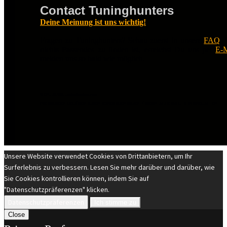
Contact Tuninghunters
Deine Meinung ist uns wichtig!
Fragen zu Tuninghunters? Schau zuerst in unsere
FAQ
.
nichts Passendes zu finden ist, erreichst Du uns per
E-M
melden uns so bald wie möglich.
© EST 20XIII Tuninghunters.com
DIE MARKEN GEHÖREN IHREN JEWEILIGEN EIGENTÜMERN. ALLE RECHTE VORBEHALTEN.
Unsere Website verwendet Cookies von Drittanbietern, um Ihr
Surferlebnis zu verbessern. Lesen Sie mehr darüber und darüber, wie
Sie Cookies kontrollieren können, indem Sie auf
"Datenschutzpräferenzen" klicken.
Datenschutzpräferenzen
Ich stimme zu
Close