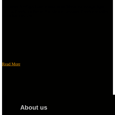
In unserer Spotlight-Galerie steht jeden Monat ein einzigartiges
Tuning-Projekt im Fokus. Nur die spannendsten Projekte schaffen
es ins Rampenlicht.
Read More
About us
TuningHunters ist ein unabhängiges Automot