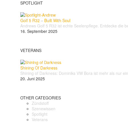
SPOTLIGHT
Golf 5 R32 – Built With Soul
Andrews Golf 5 R32 ist echte Seelenpflege. Entdecke die
16. September 2025
VETERANS
Shining Of Darkness
Shining of Darkness: Dominiks VW Bora ist mehr als nur e
20. Juni 2025
OTHER CATEGORIES
Zündstoff
Szenewissen
Spotlight
Veterans