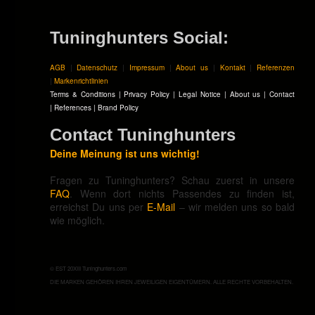
Tuninghunters Social:
AGB
|
Datenschutz
|
Impressum
|
About us
|
Kontakt
|
Referenzen
|
Markenrichtlinien
Terms & Conditions
|
Privacy Policy
|
Legal Notice
|
About us
|
Contact
|
References
|
Brand Policy
Contact Tuninghunters
Deine Meinung ist uns wichtig!
Fragen zu Tuninghunters? Schau zuerst in unsere
FAQ
. Wenn dort nichts Passendes zu finden ist,
erreichst Du uns per
E-Mail
– wir melden uns so bald
wie möglich.
© EST 20XIII Tuninghunters.com
DIE MARKEN GEHÖREN IHREN JEWEILIGEN EIGENTÜMERN. ALLE RECHTE VORBEHALTEN.