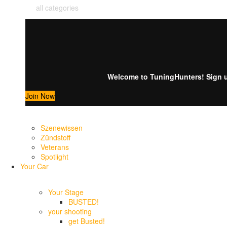
all categories
Welcome to TuningHunters! Sign up
Join Now
Szenewissen
Zündstoff
Veterans
Spotlight
Your Car
Your Stage
BUSTED!
your shooting
get Busted!