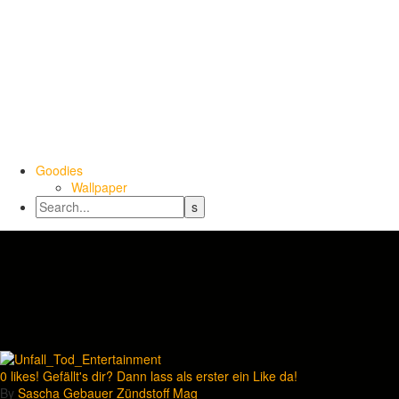
Goodies
Wallpaper
0
likes! Gefällt's dir? Dann lass als erster ein Like da!
By
Sascha Gebauer
Zündstoff
Mag