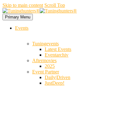
Skip to main content
Scroll Top
Primary Menu
Events
Tuningevents
Latest Events
Eventarchiv
Aftermovies
2025
Event Partner
Daily|Driven
JustDeep!