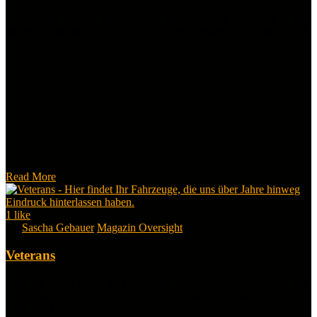
Szenewissen – Informatives rund ums Tuning und die Straße – klar
auf den Punkt gebracht. Für alle, die mehr wissen wollen als nur PS-
Zahlen.
Read More
1
like
By
Sascha Gebauer
Magazin Oversight
Veterans
Veterans – Hier findet Ihr Fahrzeuge, die uns über Jahre hinweg auf
Events begleitet haben oder durch ihre besondere Geschichte
Eindruck hinterlassen.