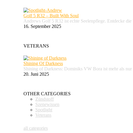
Golf 5 R32 – Built With Soul
Andrews Golf 5 R32 ist echte Seelenpflege. Entdecke d
16. September 2025
VETERANS
Shining Of Darkness
Shining of Darkness: Dominiks VW Bora ist mehr als nur
20. Juni 2025
OTHER CATEGORIES
Zündstoff
Szenewissen
Spotlight
Veterans
all categories