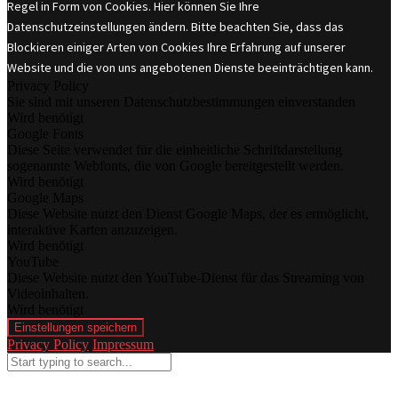
Regel in Form von Cookies. Hier können Sie Ihre
Datenschutzeinstellungen ändern. Bitte beachten Sie, dass das
Blockieren einiger Arten von Cookies Ihre Erfahrung auf unserer
Website und die von uns angebotenen Dienste beeinträchtigen kann.
Privacy Policy
Sie sind mit unseren Datenschutzbestimmungen einverstanden
Wird benötigt
Google Fonts
Diese Seite verwendet für die einheitliche Schriftdarstellung
sogenannte Webfonts, die von Google bereitgestellt werden.
Wird benötigt
Google Maps
Diese Website nutzt den Dienst Google Maps, der es ermöglicht,
interaktive Karten anzuzeigen.
Wird benötigt
YouTube
Diese Website nutzt den YouTube-Dienst für das Streaming von
Videoinhalten.
Wird benötigt
Einstellungen speichern
Privacy Policy
Impressum