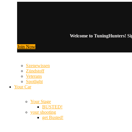
Welcome to TuningHunters! Sign
Join Now
Szenewissen
Zündstoff
Veterans
Spotlight
Your Car
Your Stage
BUSTED!
your shooting
get Busted!