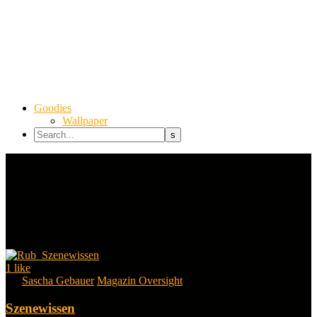
Goodies
Wallpaper
1
like
By
Sascha Gebauer
Magazin Oversight
Szenewissen