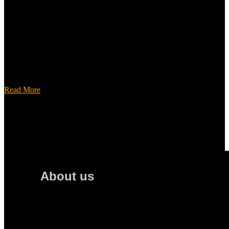
Read More
About us
TuningHunters ist ein unabhängiges Automot
Tuningportal für Eventdokumentat
Fahrzeugshootings, Busted-Galerien, Magazinbei
echte Szenegeschichten.