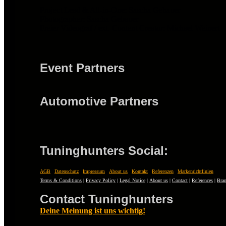
Project Lead & All-in-One: Sascha Gebauer
Photographer: Sascha Gebauer
Freier Videograf / ext. Content Creator: Michael Weinert
Event Partners
Automotive Partners
Tuninghunters Social:
AGB
|
Datenschutz
|
Impressum
|
About us
|
Kontakt
|
Referenzen
|
Markenrichtlinien
Terms & Conditions
|
Privacy Policy
|
Legal Notice
|
About us
|
Contact
|
References
|
Bran
Contact Tuninghunters
Deine Meinung ist uns wichtig!