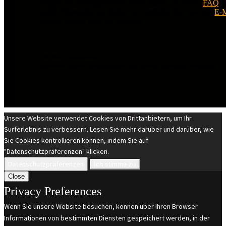
Fragen zu Tuninghunters? Schau zuerst in unsere
FAQ
.
nichts Passendes zu finden ist, erreichst Du uns per
E-M
melden uns so bald wie möglich.
© EST 20XIII Tuninghunters.com
DIE MARKEN GEHÖREN IHREN JEWEILIGEN EIGENTÜMERN. ALLE RECHTE VORBEHALTEN.
Unsere Website verwendet Cookies von Drittanbietern, um Ihr
Surferlebnis zu verbessern. Lesen Sie mehr darüber und darüber, wie
Sie Cookies kontrollieren können, indem Sie auf
"Datenschutzpräferenzen" klicken.
Datenschutzpräferenzen
Ich stimme zu
Close
Privacy Preferences
Wenn Sie unsere Website besuchen, können über Ihren Browser
Informationen von bestimmten Diensten gespeichert werden, in der