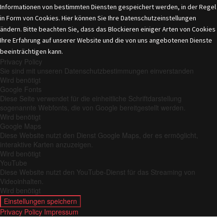
Informationen von bestimmten Diensten gespeichert werden, in der Regel
in Form von Cookies. Hier können Sie Ihre Datenschutzeinstellungen
ändern. Bitte beachten Sie, dass das Blockieren einiger Arten von Cookies
Ihre Erfahrung auf unserer Website und die von uns angebotenen Dienste
beeinträchtigen kann.
Privacy Policy
Sie sind mit unseren Datenschutzbestimmungen einverstanden
Wird benötigt
Google Fonts
Diese Seite verwendet für die einheitliche Schriftdarstellung
sogenannte Webfonts, die von Google bereitgestellt werden.
Wird benötigt
Google Maps
Diese Website nutzt den Dienst Google Maps, der es ermöglicht,
interaktive Karten anzuzeigen.
Wird benötigt
YouTube
Diese Website nutzt den YouTube-Dienst für das Streaming von
Videoinhalten.
Wird benötigt
Einstellungen speichern
Privacy Policy
Impressum