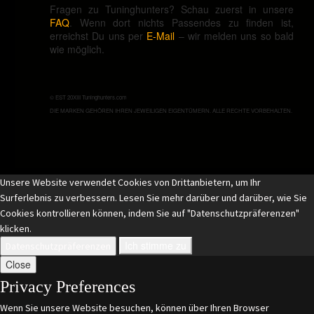
Fragen zu Tuninghunters? Schau zuerst in unsere
FAQ
. Wenn dort nichts Passendes zu finden ist,
erreichst Du uns per
E-Mail
– wir melden uns so bald
wie möglich.
© EST 20XIII Tuninghunters.com
DIE MARKEN GEHÖREN IHREN JEWEILIGEN EIGENTÜMERN. ALLE RECHTE VORBEHALTEN.
Unsere Website verwendet Cookies von Drittanbietern, um Ihr
Surferlebnis zu verbessern. Lesen Sie mehr darüber und darüber, wie Sie
Cookies kontrollieren können, indem Sie auf "Datenschutzpräferenzen"
klicken.
Ich stimme zu
Datenschutzpräferenzen
Close
Privacy Preferences
Wenn Sie unsere Website besuchen, können über Ihren Browser