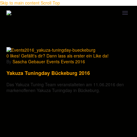
Skip to main content
Scroll Top
0
likes! Gefällt's dir? Dann lass als erster ein Like da!
By
Sascha Gebauer
Events
Events 2016
Yakuza Tuningday Bückeburg 2016
Das Yakuza Tuning Team veranstalteten am 11.06.2016 den
markenoffenen Yakuza Tuningday in Bückeburg.