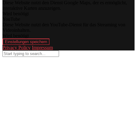
Diese Website nutzt den Dienst Google Maps, der es ermöglicht,
interaktive Karten anzuzeigen.
Wird benötigt
YouTube
Diese Website nutzt den YouTube-Dienst für das Streaming von
Videoinhalten.
Wird benötigt
Einstellungen speichern
Privacy Policy
Impressum