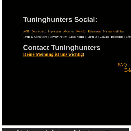
Tuninghunters Social:
AGB
|
Datenschutz
|
Impressum
|
About us
|
Kontakt
|
Referenzen
|
Markenrichtlinien
Terms & Conditions
|
Privacy Policy
|
Legal Notice
|
About us
|
Contact
|
References
|
Bran
Contact Tuninghunters
Deine Meinung ist uns wichtig!
Fragen zu Tuninghunters? Schau zuerst in unsere
FAQ
.
nichts Passendes zu finden ist, erreichst Du uns per
E-M
melden uns so bald wie möglich.
© EST 20XIII Tuninghunters.com
DIE MARKEN GEHÖREN IHREN JEWEILIGEN EIGENTÜMERN. ALLE RECHTE VORBEHALTEN.