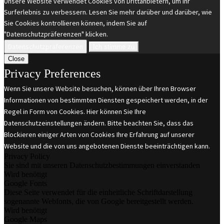
Unsere Website verwendet Cookies von Drittanbietern, um Ihr
Surferlebnis zu verbessern. Lesen Sie mehr darüber und darüber, wie
Sie Cookies kontrollieren können, indem Sie auf
"Datenschutzpräferenzen" klicken.
Datenschutzpräferenzen
Ich stimme zu
Close
Privacy Preferences
Wenn Sie unsere Website besuchen, können über Ihren Browser
Informationen von bestimmten Diensten gespeichert werden, in der
Regel in Form von Cookies. Hier können Sie Ihre
Datenschutzeinstellungen ändern. Bitte beachten Sie, dass das
Blockieren einiger Arten von Cookies Ihre Erfahrung auf unserer
Website und die von uns angebotenen Dienste beeinträchtigen kann.
Privacy Policy
Sie sind mit unseren Datenschutzbestimmungen einverstanden
Wird benötigt
Google Fonts
Diese Seite verwendet für die einheitliche Schriftdarstellung
sogenannte Webfonts, die von Google bereitgestellt werden.
Wird benötigt
Google Maps