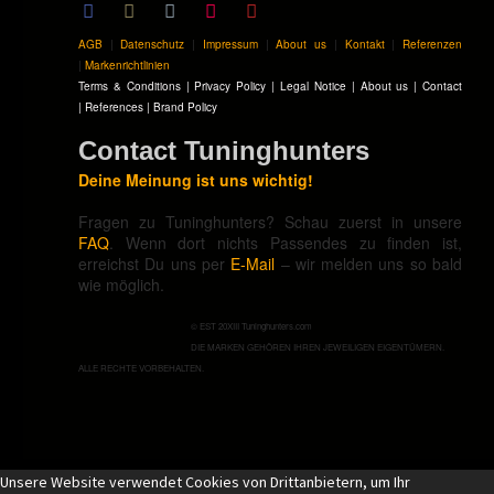
AGB
|
Datenschutz
|
Impressum
|
About us
|
Kontakt
|
Referenzen
|
Markenrichtlinien
Terms & Conditions
|
Privacy Policy
|
Legal Notice
|
About us
|
Contact
|
References
|
Brand Policy
Contact Tuninghunters
Deine Meinung ist uns wichtig!
Fragen zu Tuninghunters? Schau zuerst in unsere
FAQ
. Wenn dort nichts Passendes zu finden ist,
erreichst Du uns per
E-Mail
– wir melden uns so bald
wie möglich.
© EST 20XIII Tuninghunters.com
DIE MARKEN GEHÖREN IHREN JEWEILIGEN EIGENTÜMERN.
ALLE RECHTE VORBEHALTEN.
Unsere Website verwendet Cookies von Drittanbietern, um Ihr