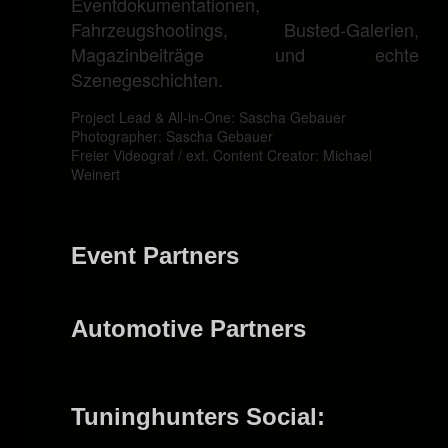
Eventdokumentationen,
Fahrzeugshootings, Busted-Galerien,
Magazinbeiträge und echte
Szenegeschichten.
Project Lead & All-in-One: Sascha Gebauer
Photographer: Sascha Gebauer
Freier Videograf / ext. Content Creator: Michael
Weinert
Event Partners
Automotive Partners
Tuninghunters Social: