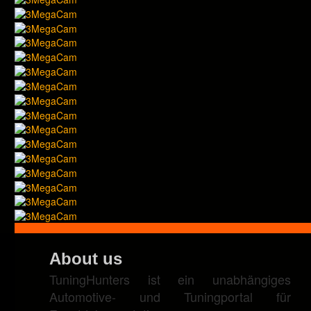
About us
TuningHunters ist ein unabhängiges
Automotive- und Tuningportal für