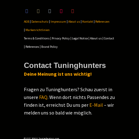
AGB
|
Datenschutz
|
Impressum
|
About us
|
Kontakt
|
Referenzen
|
Markenrichtlinien
Terms & Conditions
|
Privacy Policy
|
Legal Notice
|
About us
|
Contact
|
References
|
Brand Policy
Contact Tuninghunters
Deine Meinung ist uns wichtig!
Fragen zu Tuninghunters? Schau zuerst in
unsere
FAQ
. Wenn dort nichts Passendes zu
finden ist, erreichst Du uns per
E-Mail
– wir
melden uns so bald wie möglich.
© EST 20XIII Tuninghunters.com