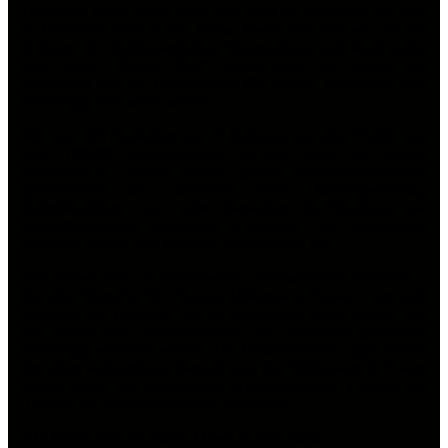
Die Essen Motor Show 2004 fand vom 26. November bis zum
5. Dezember 2004 in der Messe Essen statt. Sie war die 37.
Auflage der traditionsreichen Veranstaltung und stand unter
dem Motto „Formel Fun“. Damit sollte die Freude am
Automobil und die Begeisterung für Tuning, Motorsport und
Fahrzeugkultur betont werden.
Mit rund 570 Ausstellern aus 19 Nationen und einer Fläche von
über 100.000 Quadratmetern bot die Messe ein breites
Spektrum an Themen. Neben großen Automobilherstellern
präsentierten sich zahlreiche Tuner, Motorsportteams,
Zubehöranbieter und Clubs. Besonders die Mischung aus
Serienfahrzeugen, sportlichen Umbauten und klassischen
Modellen machte den Reiz der Veranstaltung aus.
Die Messe war in verschiedene Themenhallen unterteilt –
darunter Bereiche für Tuning, Motorsport, Classic Cars und
Zubehör. Ein Highlight war die sogenannte „Race Night“, bei
der Preise und Auszeichnungen für besonders gelungene
Fahrzeuge verliehen wurden. Die Besucherzahlen lagen erneut
im hohen sechsstelligen Bereich, was den Stellenwert der Essen
Motor Show als bedeutendste Automobilmesse Europas im
Tuning- und Motorsportbereich unterstrich.
545 Bilder sind von dieser Messe in der Galerie.