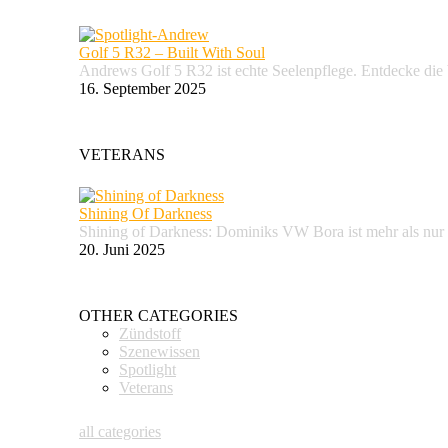
Golf 5 R32 – Built With Soul
Andrews Golf 5 R32 ist echte Seelenpflege. Entdecke d
16. September 2025
VETERANS
Shining Of Darkness
Shining of Darkness: Dominiks VW Bora ist mehr als nur
20. Juni 2025
OTHER CATEGORIES
Zündstoff
Szenewissen
Spotlight
Veterans
all categories