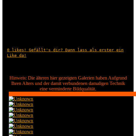
ACHTUNG: Detail- oder Mehrfachaufnahmen! Zu Risiken
und Nebenwirkungen fragen Sie Ihren Arzt oder
Apotheker…
Entfernen des Logos oder das Bearbeiten der Bilder per
Filter o.Ä. verboten!
0
likes! Gefällt's dir? Dann lass als erster ein
Like da!
Hinweis: Die älteren hier gezeigten Galerien haben Aufgrund
Ihren Alters und der damit verbundenen damaligen Technik
eine verminderte Bildqualität.