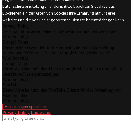
Datenschutzeinstellungen ändern. Bitte beachten Sie, dass das
Blockieren einiger Arten von Cookies Ihre Erfahrung auf unserer
Website und die von uns angebotenen Dienste beeinträchtigen kann.
Privacy Policy
Sie sind mit unseren Datenschutzbestimmungen einverstanden
Wird benötigt
Google Fonts
Diese Seite verwendet für die einheitliche Schriftdarstellung
sogenannte Webfonts, die von Google bereitgestellt werden.
Wird benötigt
Google Maps
Diese Website nutzt den Dienst Google Maps, der es ermöglicht,
interaktive Karten anzuzeigen.
Wird benötigt
YouTube
Diese Website nutzt den YouTube-Dienst für das Streaming von
Videoinhalten.
Wird benötigt
Einstellungen speichern
Privacy Policy
Impressum