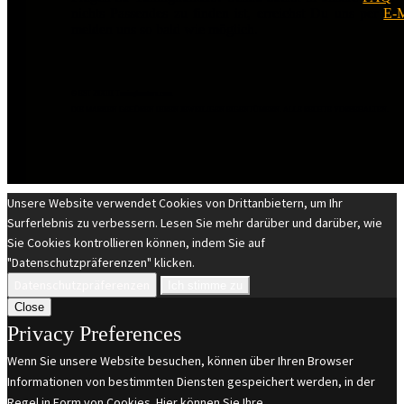
nichts Passendes zu finden ist, erreichst Du uns per
E-M
melden uns so bald wie möglich.
© EST 20XIII Tuninghunters.com
DIE MARKEN GEHÖREN IHREN JEWEILIGEN EIGENTÜMERN. ALLE RECHTE VORBEHALTEN.
Unsere Website verwendet Cookies von Drittanbietern, um Ihr
Surferlebnis zu verbessern. Lesen Sie mehr darüber und darüber, wie
Sie Cookies kontrollieren können, indem Sie auf
"Datenschutzpräferenzen" klicken.
Datenschutzpräferenzen
Ich stimme zu
Close
Privacy Preferences
Wenn Sie unsere Website besuchen, können über Ihren Browser
Informationen von bestimmten Diensten gespeichert werden, in der
Regel in Form von Cookies. Hier können Sie Ihre