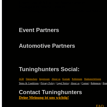
Project Lead & All-in-One: Sascha Gebauer
Photographer: Sascha Gebauer
Freier Videograf / ext. Content Creator: Michael Weinert
Event Partners
Automotive Partners
Tuninghunters Social:
AGB
|
Datenschutz
|
Impressum
|
About us
|
Kontakt
|
Referenzen
|
Markenrichtlinien
Terms & Conditions
|
Privacy Policy
|
Legal Notice
|
About us
|
Contact
|
References
|
Bran
Contact Tuninghunters
Deine Meinung ist uns wichtig!
Fragen zu Tuninghunters? Schau zuerst in unsere
FAQ
.