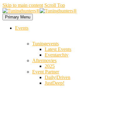
Skip to main content
Scroll Top
Primary Menu
Events
Tuningevents
Latest Events
Eventarchiv
Aftermovies
2025
Event Partner
Daily|Driven
JustDeep!