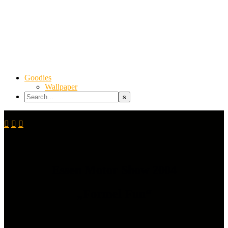
Goodies
Wallpaper



Essen Motor Show 2004
„Formel Fun“