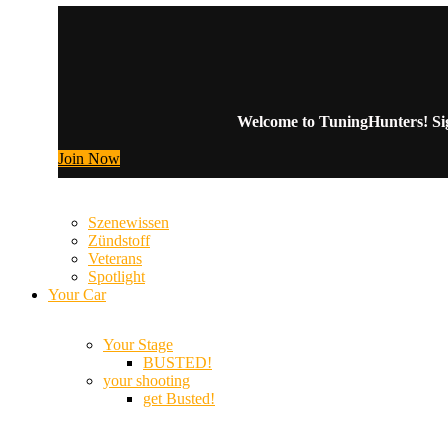
Welcome to TuningHunters! Sign
Join Now
Szenewissen
Zündstoff
Veterans
Spotlight
Your Car
Your Stage
BUSTED!
your shooting
get Busted!