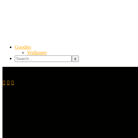
Goodies
Wallpaper


