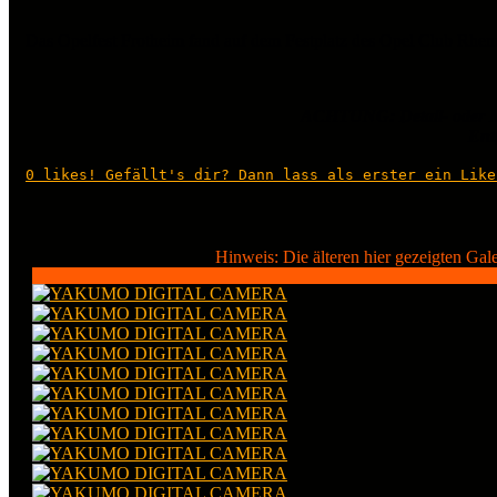
Das Opelfest Frotheim fand auf dem Festplatz des Opel Club Rhenus
ACHTUNG: Detail- oder M
Entf
0
likes! Gefällt's dir? Dann lass als erster ein Like
Hinweis: Die älteren hier gezeigten Gal