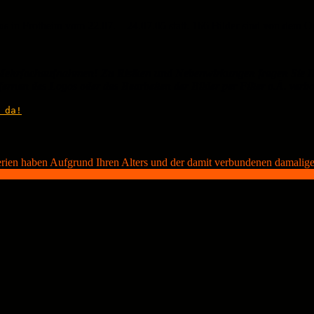
 in Frotheim vom 22.07. – 24.07.05 statt. 166 Bilder sind von dem Ope
ehrfachaufnahmen! Zu Risiken und Nebenwirkungen fragen Sie Ih
ernen des Logos oder das Bearbeiten der Bilder per Filter o.Ä. verb
 da!
erien haben Aufgrund Ihren Alters und der damit verbundenen damalige