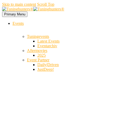
Skip to main content
Scroll Top
Primary Menu
Events
Tuningevents
Latest Events
Eventarchiv
Aftermovies
2025
Event Partner
Daily|Driven
JustDeep!