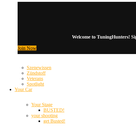
Welcome to TuningHunters! Sign
Join Now
Szenewissen
Zündstoff
Veterans
Spotlight
Your Car
Your Stage
BUSTED!
your shooting
get Busted!