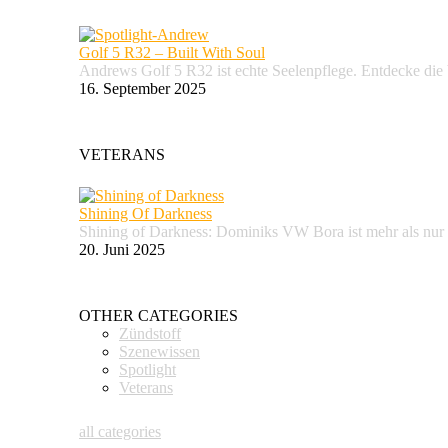
Golf 5 R32 – Built With Soul
Andrews Golf 5 R32 ist echte Seelenpflege. Entdecke d
16. September 2025
VETERANS
Shining Of Darkness
Shining of Darkness: Dominiks VW Bora ist mehr als nur
20. Juni 2025
OTHER CATEGORIES
Zündstoff
Szenewissen
Spotlight
Veterans
all categories