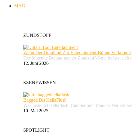
MAG
ZÜNDSTOFF
Wenn Der Unfalltod Zur Entertainment-Bühne Verkommt
Der folgende Beitrag meiner Zündstoff-Serie befasst sich 
12. Juni 2026
SZENEWISSEN
Bagged Bis HellaFlush
Was bedeutet Hellaflush, Camber oder Stance? Wir erkläre
10. Mai 2025
SPOTLIGHT