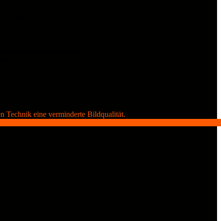
ltreffen in der Galerie.
ren Arzt oder Apotheker…
oten!
n Technik eine verminderte Bildqualität.