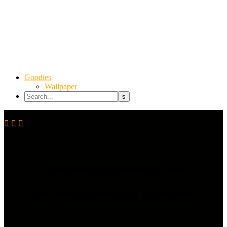
Goodies
Wallpaper



Opeltreffen Bohnhorst 2008
Am alten Bahnhof in Bohnhorst