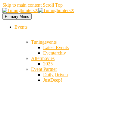
Skip to main content
Scroll Top
Primary Menu
Events
Tuningevents
Latest Events
Eventarchiv
Aftermovies
2025
Event Partner
Daily|Driven
JustDeep!