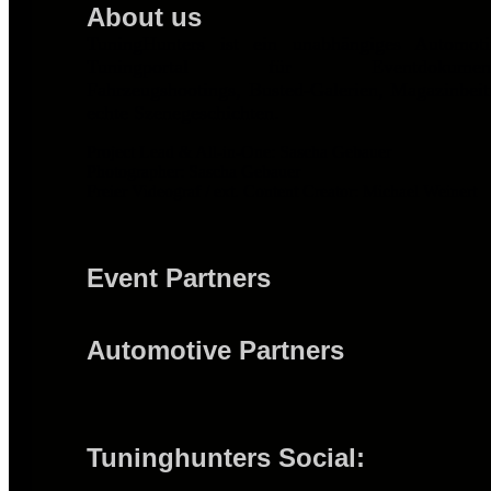
About us
TuningHunters ist ein unabhängiges Automot
Tuningportal für Eventdokumentat
Fahrzeugshootings, Busted-Galerien, Magazinbei
echte Szenegeschichten.
Project Lead & All-in-One: Sascha Gebauer
Photographer: Sascha Gebauer
Freier Videograf / ext. Content Creator: Michael Weinert
Event Partners
Automotive Partners
Tuninghunters Social: