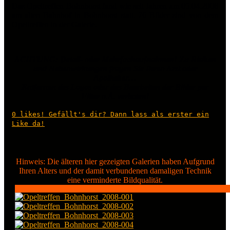
Das Opeltreffen Bohnhorst fand wie seit Jahren am 05.04.2008
am alten Bahnhof in Bohnhorst statt. 76 Bilder sind von dem
Opeltreffen in der Galerie.
ACHTUNG: Detail- oder Mehrfachaufnahmen! Zu Risiken
und Nebenwirkungen fragen Sie Ihren Arzt oder
Apotheker…
Entfernen des Logos oder das Bearbeiten der Bilder per
Filter o.Ä. verboten!
0
likes! Gefällt's dir? Dann lass als erster ein
Like da!
Hinweis: Die älteren hier gezeigten Galerien haben Aufgrund
Ihren Alters und der damit verbundenen damaligen Technik
eine verminderte Bildqualität.