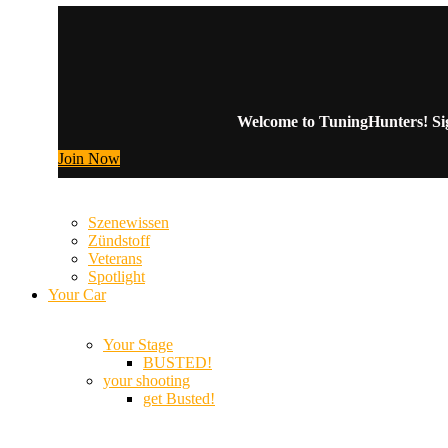
Welcome to TuningHunters! Sign
Join Now
Szenewissen
Zündstoff
Veterans
Spotlight
Your Car
Your Stage
BUSTED!
your shooting
get Busted!