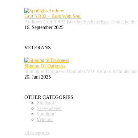
Golf 5 R32 – Built With Soul
Andrews Golf 5 R32 ist echte Seelenpflege. Entdecke d
16. September 2025
VETERANS
Shining Of Darkness
Shining of Darkness: Dominiks VW Bora ist mehr als nur
20. Juni 2025
OTHER CATEGORIES
Zündstoff
Szenewissen
Spotlight
Veterans
all categories