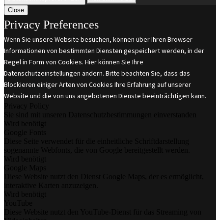
Close
Privacy Preferences
Wenn Sie unsere Website besuchen, können über Ihren Browser
Informationen von bestimmten Diensten gespeichert werden, in der
Regel in Form von Cookies. Hier können Sie Ihre
Datenschutzeinstellungen ändern. Bitte beachten Sie, dass das
Blockieren einiger Arten von Cookies Ihre Erfahrung auf unserer
Website und die von uns angebotenen Dienste beeinträchtigen kann.
Privacy Policy
Sie sind mit unseren Datenschutzbestimmungen einverstanden
Wird benötigt
Google Fonts
Diese Seite verwendet für die einheitliche Schriftdarstellung
sogenannte Webfonts, die von Google bereitgestellt werden.
Wird benötigt
Google Maps
Diese Website nutzt den Dienst Google Maps, der es ermöglicht,
interaktive Karten anzuzeigen.
Wird benötigt
YouTube
Diese Website nutzt den YouTube-Dienst für das Streaming von