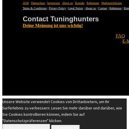
AGB
|
Datenschutz
|
Impressum
|
About us
|
Kontakt
|
Referenzen
|
Markenrichtlinien
Terms & Conditions
|
Privacy Policy
|
Legal Notice
|
About us
|
Contact
|
References
|
Bran
Contact Tuninghunters
Deine Meinung ist uns wichtig!
Fragen zu Tuninghunters? Schau zuerst in unsere
FAQ
.
nichts Passendes zu finden ist, erreichst Du uns per
E-M
melden uns so bald wie möglich.
© EST 20XIII Tuninghunters.com
DIE MARKEN GEHÖREN IHREN JEWEILIGEN EIGENTÜMERN. ALLE RECHTE VORBEHALTEN.
Unsere Website verwendet Cookies von Drittanbietern, um Ihr
Surferlebnis zu verbessern. Lesen Sie mehr darüber und darüber, wie
Sie Cookies kontrollieren können, indem Sie auf
"Datenschutzpräferenzen" klicken.
Datenschutzpräferenzen
Ich stimme zu