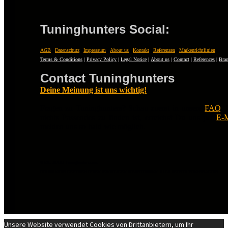
Tuninghunters Social:
AGB
|
Datenschutz
|
Impressum
|
About us
|
Kontakt
|
Referenzen
|
Markenrichtlinien
Terms & Conditions
|
Privacy Policy
|
Legal Notice
|
About us
|
Contact
|
References
|
Bran
Contact Tuninghunters
Deine Meinung ist uns wichtig!
Fragen zu Tuninghunters? Schau zuerst in unsere
FAQ
.
nichts Passendes zu finden ist, erreichst Du uns per
E-M
melden uns so bald wie möglich.
© EST 20XIII Tuninghunters.com
DIE MARKEN GEHÖREN IHREN JEWEILIGEN EIGENTÜMERN. ALLE RECHTE VORBEHALTEN.
Unsere Website verwendet Cookies von Drittanbietern, um Ihr