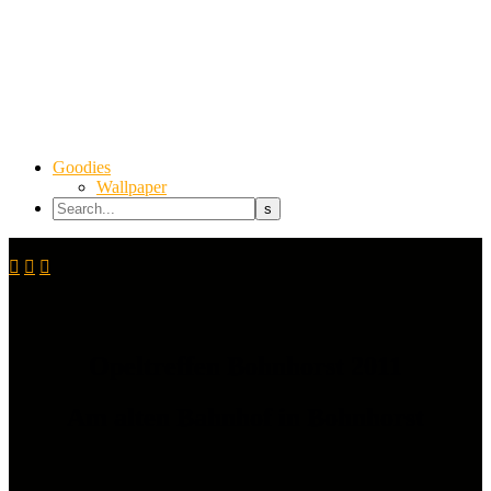
Goodies
Wallpaper



Opeltreffen Bohnhorst 2011
Am alten Bahnhof in Bohnhorst