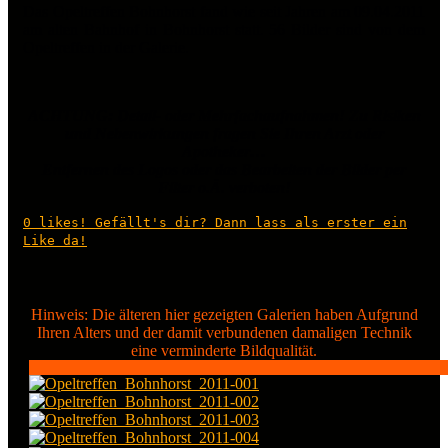
Das Opeltreffen Bohnhorst fand wie seit Jahren am 09.04.2011
am alten Bahnhof in Bohnhorst statt. 56 Bilder sind von dem
Opeltreffen in der Galerie.
ACHTUNG: Detail- oder Mehrfachaufnahmen! Zu Risiken
und Nebenwirkungen fragen Sie Ihren Arzt oder
Apotheker…
Entfernen des Logos oder das Bearbeiten der Bilder per
Filter o.Ä. verboten!
0
likes! Gefällt's dir? Dann lass als erster ein
Like da!
Hinweis: Die älteren hier gezeigten Galerien haben Aufgrund
Ihren Alters und der damit verbundenen damaligen Technik
eine verminderte Bildqualität.