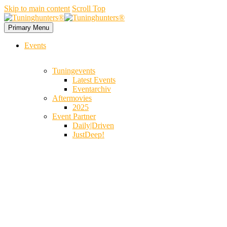
Skip to main content
Scroll Top
Primary Menu
Events
Tuningevents
Latest Events
Eventarchiv
Aftermovies
2025
Event Partner
Daily|Driven
JustDeep!