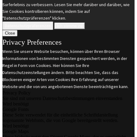
Surferlebnis zu verbessern. Lesen Sie mehr darüber und darüber, wie
Sie Cookies kontrollieren können, indem Sie auf
"Datenschutzpräferenzen" klicken.
Datenschutzpräferenzen
Ich stimme zu
Close
Privacy Preferences
Wenn Sie unsere Website besuchen, können über Ihren Browser
Informationen von bestimmten Diensten gespeichert werden, in der
Regel in Form von Cookies. Hier können Sie Ihre
Datenschutzeinstellungen ändern. Bitte beachten Sie, dass das
Blockieren einiger Arten von Cookies Ihre Erfahrung auf unserer
Website und die von uns angebotenen Dienste beeinträchtigen kann.
Privacy Policy
Sie sind mit unseren Datenschutzbestimmungen einverstanden
Wird benötigt
Google Fonts
Diese Seite verwendet für die einheitliche Schriftdarstellung
sogenannte Webfonts, die von Google bereitgestellt werden.
Wird benötigt
Google Maps
Diese Website nutzt den Dienst Google Maps, der es ermöglicht,