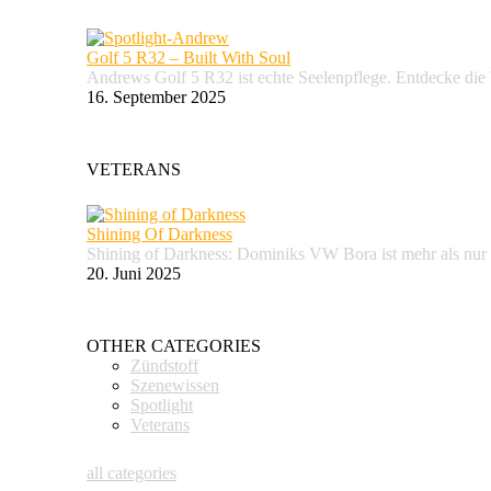
Golf 5 R32 – Built With Soul
Andrews Golf 5 R32 ist echte Seelenpflege. Entdecke d
16. September 2025
VETERANS
Shining Of Darkness
Shining of Darkness: Dominiks VW Bora ist mehr als nur
20. Juni 2025
OTHER CATEGORIES
Zündstoff
Szenewissen
Spotlight
Veterans
all categories