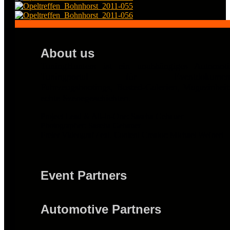
About us
TuningHunters ist ein unabhängiges Automot
Tuningportal für Eventdokumentat
Fahrzeugshootings, Busted-Galerien, Magazinbei
echte Szenegeschichten.
Project Lead & All-in-One: Sascha Gebauer
Photographer: Sascha Gebauer
Freier Videograf / ext. Content Creator: Michael Weinert
Event Partners
Automotive Partners