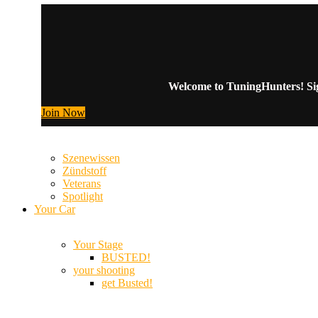
Welcome to TuningHunters! Sign
Join Now
Szenewissen
Zündstoff
Veterans
Spotlight
Your Car
Your Stage
BUSTED!
your shooting
get Busted!