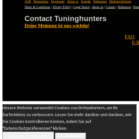
AGB
|
Datenschutz
|
Impressum
|
About us
|
Kontakt
|
Referenzen
|
Markenrichtlinien
Terms & Conditions
|
Privacy Policy
|
Legal Notice
|
About us
|
Contact
|
References
|
Bran
Contact Tuninghunters
Deine Meinung ist uns wichtig!
Fragen zu Tuninghunters? Schau zuerst in unsere
FAQ
.
nichts Passendes zu finden ist, erreichst Du uns per
E-M
melden uns so bald wie möglich.
© EST 20XIII Tuninghunters.com
DIE MARKEN GEHÖREN IHREN JEWEILIGEN EIGENTÜMERN. ALLE RECHTE VORBEHALTEN.
Unsere Website verwendet Cookies von Drittanbietern, um Ihr
Surferlebnis zu verbessern. Lesen Sie mehr darüber und darüber, wie
Sie Cookies kontrollieren können, indem Sie auf
"Datenschutzpräferenzen" klicken.
Datenschutzpräferenzen
Ich stimme zu