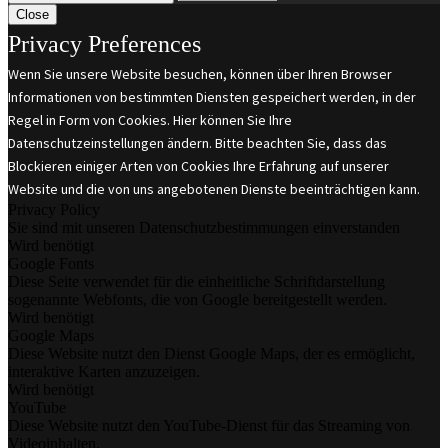
Close
Privacy Preferences
Wenn Sie unsere Website besuchen, können über Ihren Browser
Informationen von bestimmten Diensten gespeichert werden, in der
Regel in Form von Cookies. Hier können Sie Ihre
Datenschutzeinstellungen ändern. Bitte beachten Sie, dass das
Blockieren einiger Arten von Cookies Ihre Erfahrung auf unserer
Website und die von uns angebotenen Dienste beeinträchtigen kann.
Privacy Policy
Sie sind mit unseren Datenschutzbestimmungen einverstanden
Wird benötigt
Google Fonts
Diese Seite verwendet für die einheitliche Schriftdarstellung
sogenannte Webfonts, die von Google bereitgestellt werden.
Wird benötigt
Google Maps
Diese Website nutzt den Dienst Google Maps, der es ermöglicht,
interaktive Karten anzuzeigen.
Wird benötigt
YouTube
Diese Website nutzt den YouTube-Dienst für das Streaming von
Videoinhalten.