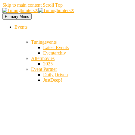
Skip to main content
Scroll Top
Primary Menu
Events
Tuningevents
Latest Events
Eventarchiv
Aftermovies
2025
Event Partner
Daily|Driven
JustDeep!