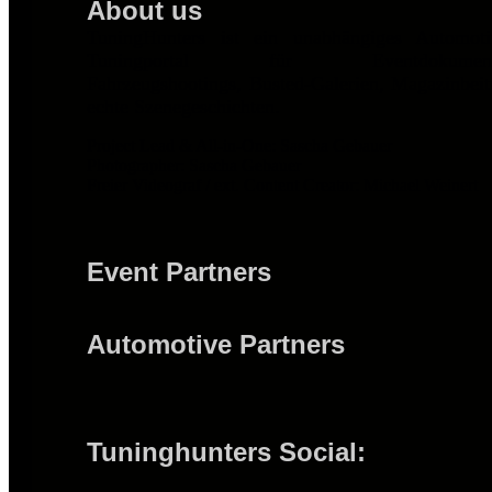
About us
TuningHunters ist ein unabhängiges Automot
Tuningportal für Eventdokumentat
Fahrzeugshootings, Busted-Galerien, Magazinbei
echte Szenegeschichten.
Project Lead & All-in-One: Sascha Gebauer
Photographer: Sascha Gebauer
Freier Videograf / ext. Content Creator: Michael Weinert
Event Partners
Automotive Partners
Tuninghunters Social: