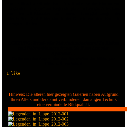
Am 17.06.2012 öffnete Sven Eric Bierhenke die Pforten von
„Legenden in Lippe“ am Regenstorplatz im Lemgo. Alles kam,
von alten US-Klassikern zu neueren Tuningfahrzeugen der
80er & 90er. 224 Bilder sind in der Galerie von dem Event in
Lemgo zu finden.
ACHTUNG: Detail- oder Mehrfachaufnahmen! Zu Risiken
und Nebenwirkungen fragen Sie Ihren Arzt oder
Apotheker…
Entfernen des Logos oder das Bearbeiten der Bilder per
Filter o.Ä. verboten!
1
like
Hinweis: Die älteren hier gezeigten Galerien haben Aufgrund
Ihren Alters und der damit verbundenen damaligen Technik
eine verminderte Bildqualität.