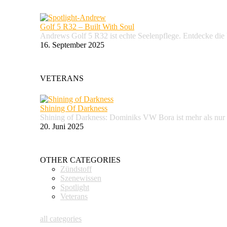
Golf 5 R32 – Built With Soul
Andrews Golf 5 R32 ist echte Seelenpflege. Entdecke d
16. September 2025
VETERANS
Shining Of Darkness
Shining of Darkness: Dominiks VW Bora ist mehr als nur
20. Juni 2025
OTHER CATEGORIES
Zündstoff
Szenewissen
Spotlight
Veterans
all categories