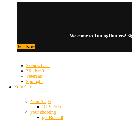
Welcome to TuningHunters! Sign
Join Now
Szenewissen
Zündstoff
Veterans
Spotlight
Your Car
Your Stage
BUSTED!
your shooting
get Busted!