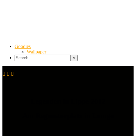
Goodies
Wallpaper



Legenden in Lippe 2012
Am Regenstorplatz in Lemgo