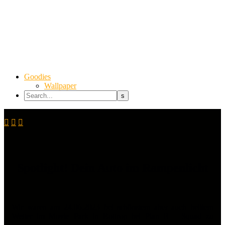
Goodies
Wallpaper



Spotlight! Dein Auto im Rampenlicht
Wir waren am 24.06.2023 bei schönstem aber auch heißem
Wetter im Movie Park in Bottrop bei Plan B – Squad zu