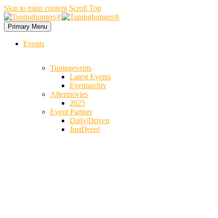
Skip to main content
Scroll Top
Primary Menu
Events
Tuningevents
Latest Events
Eventarchiv
Aftermovies
2025
Event Partner
Daily|Driven
JustDeep!