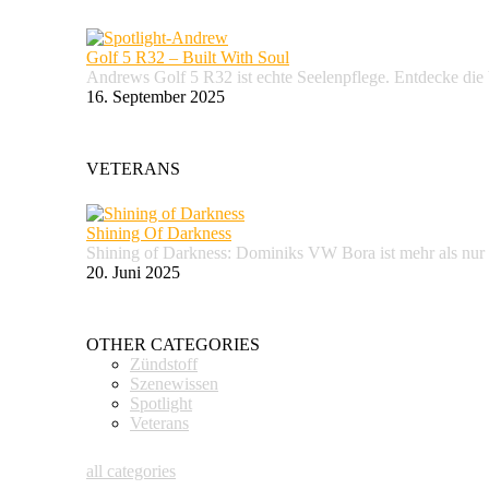
Golf 5 R32 – Built With Soul
Andrews Golf 5 R32 ist echte Seelenpflege. Entdecke d
16. September 2025
VETERANS
Shining Of Darkness
Shining of Darkness: Dominiks VW Bora ist mehr als nur
20. Juni 2025
OTHER CATEGORIES
Zündstoff
Szenewissen
Spotlight
Veterans
all categories