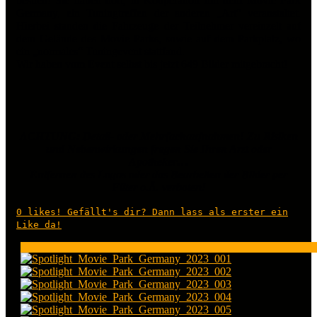
besuch! Sie haben dort, in Kooperation mit dem Movie Park
Germany, ein Tuningtreffen der anderen „Art“ veranstaltet.
Hierbei standen die Fahrzeuge der Teilnehmer vereinzelt auf
dem Gelände des Movie Parks, sowie auf dem Parkplatz, wo
ein „normales“ Tuningevent stattfand.
Wir haben vom Event selbst bis jetzt 649 Bilder mitgebracht!
ACHTUNG: Detail- oder Mehrfachaufnahmen! Zu Risiken
und Nebenwirkungen fragen Sie Ihren Arzt oder
Apotheker…
Entfernen des Logos oder das Bearbeiten der Bilder per
Filter o.Ä. verboten!
0
likes! Gefällt's dir? Dann lass als erster ein
Like da!