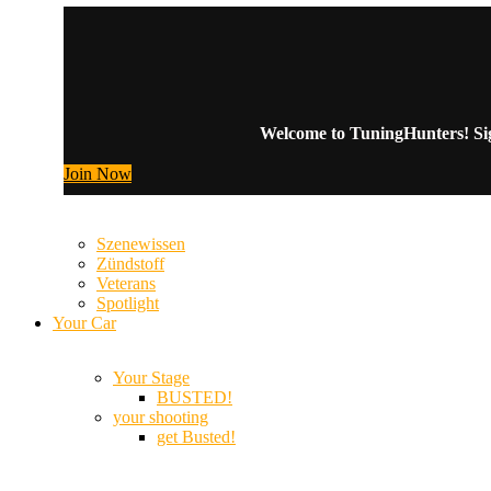
Welcome to TuningHunters! Sign
Join Now
Szenewissen
Zündstoff
Veterans
Spotlight
Your Car
Your Stage
BUSTED!
your shooting
get Busted!