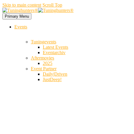
Skip to main content
Scroll Top
Primary Menu
Events
Tuningevents
Latest Events
Eventarchiv
Aftermovies
2025
Event Partner
Daily|Driven
JustDeep!