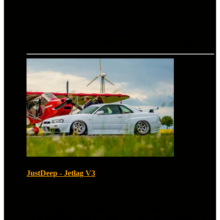
23. Juli 2017
Der 2. Int. OWL Tunerz Day fand am 23.07.2017 in
Verl/Kaunitz an der Ostwestfalenhalle statt. Es fanden sich
zahlreiche Fans des Tunings bei der Ostwestfalenhalle ein.
JustDeep - Jetlag V3
17. Mai 2025
Erlebe Jetlag V.3 von JustDeep am für diesen Tag
stillgelegten Flughafen Brilon: Tuning-Cars, DB-Messung