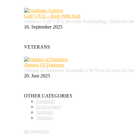
Golf 5 R32 – Built With Soul
Andrews Golf 5 R32 ist echte Seelenpflege. Entdecke d
16. September 2025
VETERANS
Shining Of Darkness
Shining of Darkness: Dominiks VW Bora ist mehr als nur
20. Juni 2025
OTHER CATEGORIES
Zündstoff
Szenewissen
Spotlight
Veterans
all categories