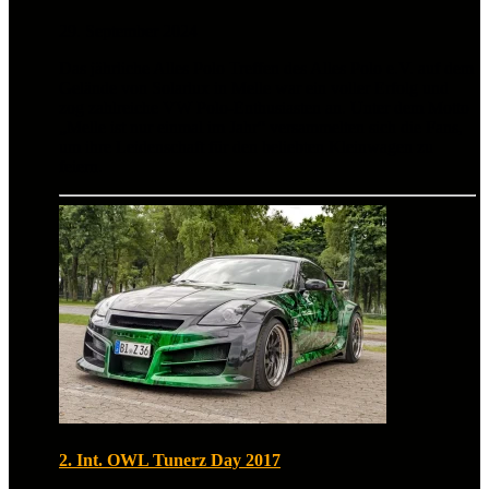
29. September 2024
Das jährliche Alles Polo Treffen des Alles Polo e.V. auf dem
Gelände von Solarlux in Melle war ein voller Erfolg und
zog zahlreiche VW Polo-Enthusiasten an. Unter dem Motto
„Melle ist nur einmal im Jahr“ versammelten sich die Fans,
um ihre Leidenschaft für den beliebten Kleinwagen zu
feiern.
2. Int. OWL Tunerz Day 2017