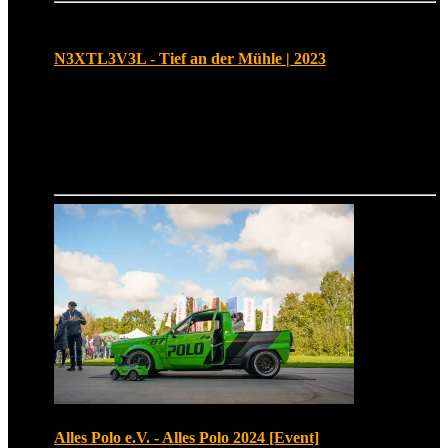
N3XTL3V3L - Tief an der Mühle | 2023
29. Mai 2023
Eine schöne alte Mühle, gepaart mit einer tollen Landschaft,
wir Reden über N3XTL3V3L- Tief an der Mühle. Am
29.05.2023 waren wir zu Besuch
Alles Polo e.V. - Alles Polo 2024 [Event]