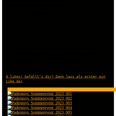
der Platzgröße hatte man leider nicht immer das Glück die
Autos von allen Seiten abzulichten.
233 Bilder sind von diesem Event bei uns online!
ACHTUNG: Detail- oder Mehrfachaufnahmen! Zu Risiken
und Nebenwirkungen fragen Sie Ihren Arzt oder
Apotheker…
Entfernen des Logos oder das Bearbeiten der Bilder per
Filter o.Ä. verboten!
0
likes! Gefällt's dir? Dann lass als erster ein
Like da!