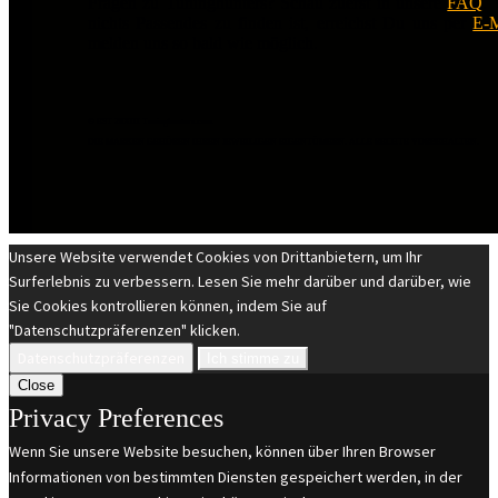
Fragen zu Tuninghunters? Schau zuerst in unsere
FAQ
.
nichts Passendes zu finden ist, erreichst Du uns per
E-M
melden uns so bald wie möglich.
© EST 20XIII Tuninghunters.com
DIE MARKEN GEHÖREN IHREN JEWEILIGEN EIGENTÜMERN. ALLE RECHTE VORBEHALTEN.
Unsere Website verwendet Cookies von Drittanbietern, um Ihr
Surferlebnis zu verbessern. Lesen Sie mehr darüber und darüber, wie
Sie Cookies kontrollieren können, indem Sie auf
"Datenschutzpräferenzen" klicken.
Datenschutzpräferenzen
Ich stimme zu
Close
Privacy Preferences
Wenn Sie unsere Website besuchen, können über Ihren Browser
Informationen von bestimmten Diensten gespeichert werden, in der