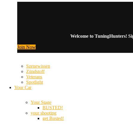
Welcome to TuningHunters! Sign
Join Now
Szenewissen
Zündstoff
Veterans
Spotlight
Your Car
Your Stage
BUSTED!
your shooting
get Busted!