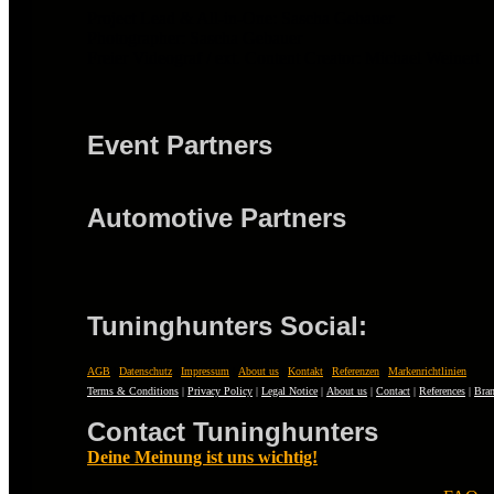
Project Lead & All-in-One: Sascha Gebauer
Photographer: Sascha Gebauer
Freier Videograf / ext. Content Creator: Michael Weinert
Event Partners
Automotive Partners
Tuninghunters Social:
AGB
|
Datenschutz
|
Impressum
|
About us
|
Kontakt
|
Referenzen
|
Markenrichtlinien
Terms & Conditions
|
Privacy Policy
|
Legal Notice
|
About us
|
Contact
|
References
|
Bran
Contact Tuninghunters
Deine Meinung ist uns wichtig!