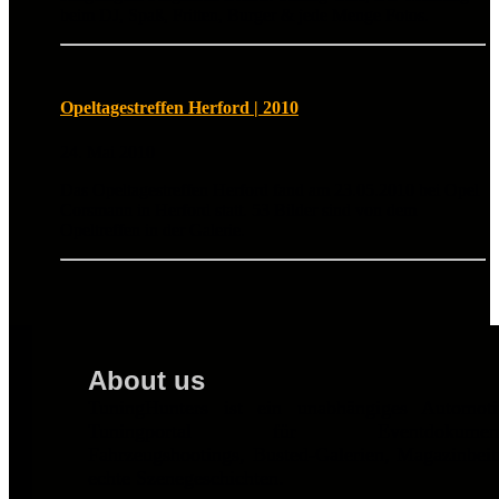
beim DJ, Spaß, Fritten, Burger & jede Menge Fotos.
Opeltagestreffen Herford | 2010
24. Mai 2010
Das Opeltagestreffen Herford fand am 23.05.2010 bei Opel
Corsmann in Herford statt. 53 Bilder sind von dem
Opeltreffen in der Galerie.
About us
TuningHunters ist ein unabhängiges Automot
Tuningportal für Eventdokumentat
Fahrzeugshootings, Busted-Galerien, Magazinbei
echte Szenegeschichten.