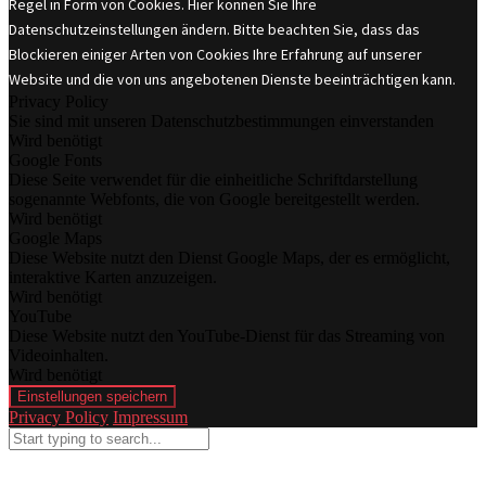
Regel in Form von Cookies. Hier können Sie Ihre
Datenschutzeinstellungen ändern. Bitte beachten Sie, dass das
Blockieren einiger Arten von Cookies Ihre Erfahrung auf unserer
Website und die von uns angebotenen Dienste beeinträchtigen kann.
Privacy Policy
Sie sind mit unseren Datenschutzbestimmungen einverstanden
Wird benötigt
Google Fonts
Diese Seite verwendet für die einheitliche Schriftdarstellung
sogenannte Webfonts, die von Google bereitgestellt werden.
Wird benötigt
Google Maps
Diese Website nutzt den Dienst Google Maps, der es ermöglicht,
interaktive Karten anzuzeigen.
Wird benötigt
YouTube
Diese Website nutzt den YouTube-Dienst für das Streaming von
Videoinhalten.
Wird benötigt
Einstellungen speichern
Privacy Policy
Impressum