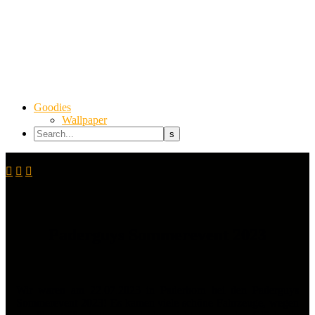
Goodies
Wallpaper



Paderguys Sommerevent 2023
Wir waren am 22.07.2023 in Paderborn bei den Paderguys
Sommerevent 2023! Es kamen viele schöne Fahrzeuge, wegen