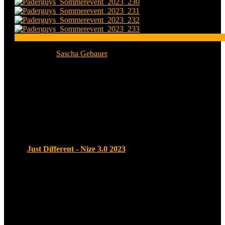
Photographer:
Sascha Gebauer
WANNA SEE MORE EVENTS?
Just Different - Nize 3.0 2023
10. September 2023
Just Different - Nize 3.0 2023! Wir wurden am 09.09.2023
von Just Different zu Ihrem NIZE Event in der dritten
Generation eingeladen. Es war ein toller Tag mit tollen
Menschen!