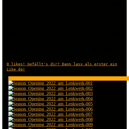
Am 24.04.2022 fand am Lenkwerk in Bielefeld das Season
Opening vom gleichnamigen Lenkwerk statt.
594 Bilder sind
von dem Event in der Galerie zu finden.
ACHTUNG: Detail- oder Mehrfachaufnahmen! Zu Risiken
und Nebenwirkungen fragen Sie Ihren Arzt oder
Apotheker…
Entfernen des Logos oder das Bearbeiten der Bilder per
Filter o.Ä. verboten!
0
likes! Gefällt's dir? Dann lass als erster ein
Like da!