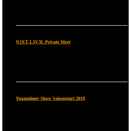
Gräflich am Grund, das mittlerweile Kulttreffen auf dem
Gelände der Schlossbrauerei Rheder bei Höxter, lockt bei
seinen Veranstaltungen immer zahlreiche Besucher an
N3XT L3V3L Private Meet
21. Juni 2026
Stil, Charme & Flair! N3XT L3V3L wieder auf dem N3XT
L3V3L. Mit Ihrem Private Meet schafften sie einen tollen
Abend an einer tollen Location!
Youngtimer Show Saisonstart 2019
12. Mai 2019
Youngtimer Show Saisonstart 2019 | Am 12.05.2019 fand
die Youngtimer Show "Saisonstart" in Herten statt. Dieses
ist die "TuningHunter Edition". In dieser Edition sind 347