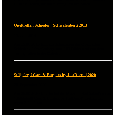
Bilder zu sehen, die mit "Tuning" zu tun haben.
Opeltreffen Schieder - Schwalenberg 2013
15. Juni 2013
Am 15.06.2013 fand am Schiedersee das Opeltreffen
Schieder - Schwalenberg statt. 183 Bilder sind von dem
Tuningtreffen in der Galerie.
Stillgelegt! Cars & Burgers by JustDeep! | 2020
26. September 2020
Am 26.09.2020 fand im bei der Messe in Bad Salzuflen das
"Stillgelegt! Cars & Burgers by JustDeep!" Treffen mit
regen Zulauf statt.