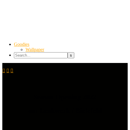
Goodies
Wallpaper



Season Opening 2022
am Lenkwerk / Bielefeld