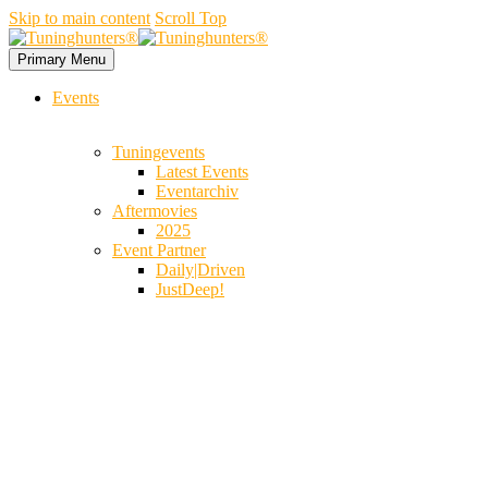
Skip to main content
Scroll Top
Primary Menu
Events
Tuningevents
Latest Events
Eventarchiv
Aftermovies
2025
Event Partner
Daily|Driven
JustDeep!