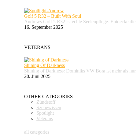
Golf 5 R32 – Built With Soul
Andrews Golf 5 R32 ist echte Seelenpflege. Entdecke d
16. September 2025
VETERANS
Shining Of Darkness
Shining of Darkness: Dominiks VW Bora ist mehr als nur
20. Juni 2025
OTHER CATEGORIES
Zündstoff
Szenewissen
Spotlight
Veterans
all categories