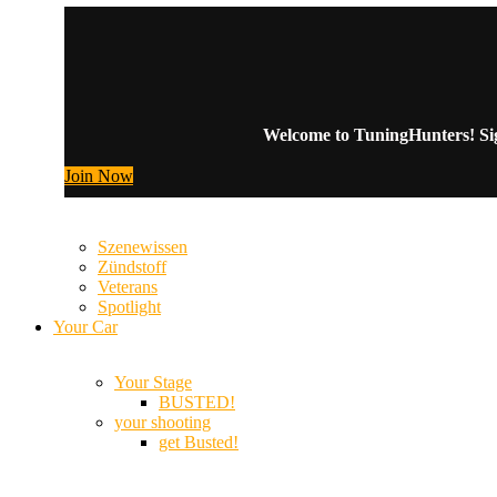
Welcome to TuningHunters! Sign
Join Now
Szenewissen
Zündstoff
Veterans
Spotlight
Your Car
Your Stage
BUSTED!
your shooting
get Busted!