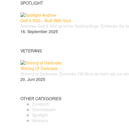
SPOTLIGHT
Golf 5 R32 – Built With Soul
Andrews Golf 5 R32 ist echte Seelenpflege. Entdecke die
16. September 2025
VETERANS
Shining Of Darkness
Shining of Darkness: Dominiks VW Bora ist mehr als nur e
20. Juni 2025
OTHER CATEGORIES
Zündstoff
Szenewissen
Spotlight
Veterans