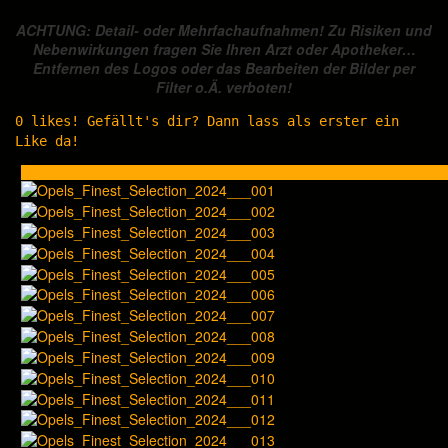
ACHTUNG: Detail- oder Mehrfachaufnahmen! Zu Risiken und
Nebenwirkungen fragen Sie Ihren Arzt oder Apotheker…
Entfernen des Logos oder das Bearbeiten der Bilder per
Filter o.Ä. verboten!
0
likes! Gefällt's dir? Dann lass als erster ein
Like da!