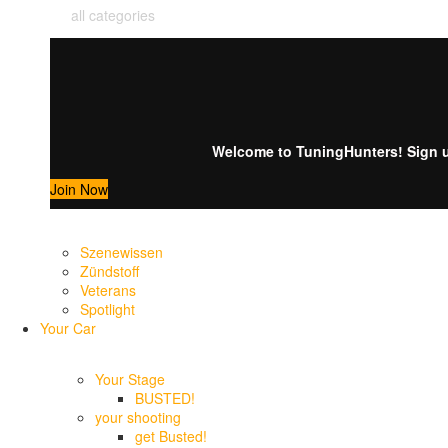
all categories
Welcome to TuningHunters! Sign up
Join Now
Szenewissen
Zündstoff
Veterans
Spotlight
Your Car
Your Stage
BUSTED!
your shooting
get Busted!