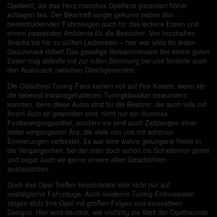
Opelwelt, die das Herz manches Opelfans garantiert höher
schlagen lies. Der Bikertreff sorgte gekonnt neben den
beeindruckenden Fahrzeugen auch für das leckere Essen und
einem passenden Ambiente für die Besucher. Von herzhaften
Snacks bis hin zu süßen Leckereien – hier war alles für jeden
Geschmack dabei! Das gesellige Beisammensein bei einem guten
Essen trug definitiv mit zur tollen Stimmung bei und förderte auch
den Austausch zwischen Gleichgesinnten.
Die Oldschool-Tuning-Fans kamen voll auf ihre Kosten, wenn sie
die liebevoll instandgehaltenen Tuningklassiker bewundern
konnten, denn diese Autos sind für die Besitzer, die auch teils mit
Ihrem Auto alt geworden sind, nicht nur ein dummes
Fortbewegungsmittel, sondern sie sind auch Zeitzeugen einer
leider vergangenen Ära, die viele von uns mit schönen
Erinnerungen verbindet. Es war eine wahre gelungene Reise in
die Vergangenheit, bei der man doch schon ins Schwärmen geriet
und sogar auch wir gerne unsere alten Geschichten
austauschten.
Doch das Opel Treffen beschränkte sich nicht nur auf
nostalgische Fahrzeuge. Auch moderne Tuning-Enthusiasten
zeigen stolz ihre Opel mit großen Felgen und innovativen
Designs. Hier wird deutlich, wie vielfältig die Welt der Opelfreunde