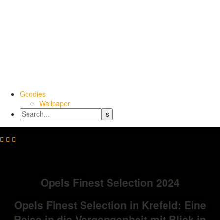
Goodies
Wallpaper



Opels Finest Selection 2024
Opels Finest Selection in Krefeld: Eine
Reise in die Vergangenheit mit Blick in