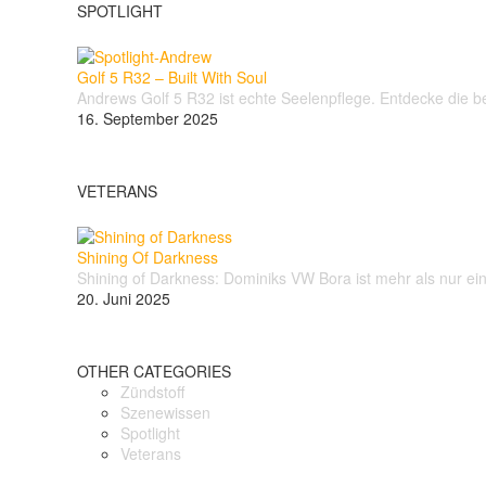
SPOTLIGHT
Golf 5 R32 – Built With Soul
Andrews Golf 5 R32 ist echte Seelenpflege. Entdecke die
16. September 2025
VETERANS
Shining Of Darkness
Shining of Darkness: Dominiks VW Bora ist mehr als nur e
20. Juni 2025
OTHER CATEGORIES
Zündstoff
Szenewissen
Spotlight
Veterans