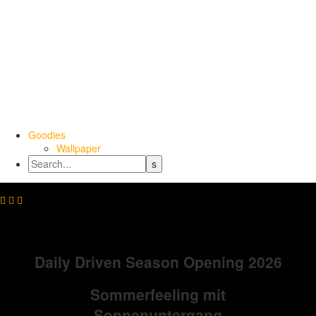
Goodies
Wallpaper



Daily Driven Season Opening 2026
Sommerfeeling mit
Sonnenuntergang