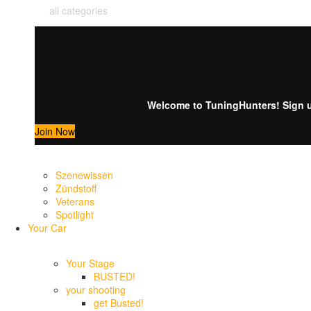
all categories
Welcome to TuningHunters! Sign up
Join Now
Szenewissen
Zündstoff
Veterans
Spotlight
Your Car
Your Stage
BUSTED!
your shooting
get Busted!