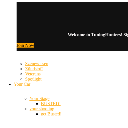
Welcome to TuningHunters! Sign
Join Now
Szenewissen
Zündstoff
Veterans
Spotlight
Your Car
Your Stage
BUSTED!
your shooting
get Busted!