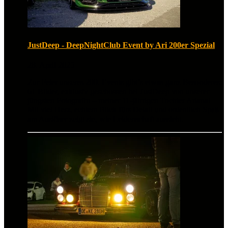
JustDeep - DeepNightClub Event by Ari 200er Spezial
28. April 2025
Zur Feier unseres 200. Events gibt’s etwas ganz Besonderes:
61 Bilder, exklusiv geschossen bei JustDeep von unserer
jüngsten Fotografin – meiner 11-jährigen Tochter Ariana!
Mit viel Herz, echtem Blick fürs Detail und ordentlich Spaß
am Auslöser zeigt sie, wie Leidenschaft aussieht.