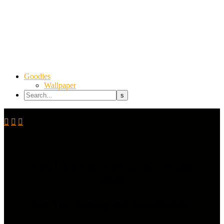
Goodies
Wallpaper



N3XT L3V3L Tief an der Mühle
2026
Ein Tag Tuning mit Geschichte!