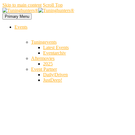
Skip to main content
Scroll Top
Primary Menu
Events
Tuningevents
Latest Events
Eventarchiv
Aftermovies
2025
Event Partner
Daily|Driven
JustDeep!