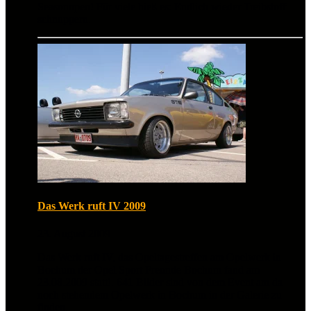
Seasonopen! Für viele hieß es: Endlich wieder Treibstoff
schnuppern.
Das Werk ruft IV 2009
23. August 2009
Das Werk ruft IV, das Opeltagestreffen am Opelwerk in
Bochum der Opel Sport Freunde Bochum fand am
23.08.2009 statt!. 641 Bilder sind von dem Event am da
noch stehendem Opelwerk in Bochum in der Galerie zu
finden.