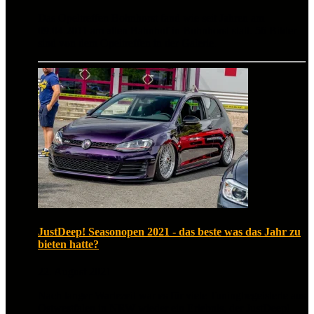
Das Opeltreffen Bohnhorst fand wie seit Jahren am
09.04.2011 am alten Bahnhof in Bohnhorst statt. 56 Bilder
sind von dem Opeltreffen in der Galerie.
JustDeep! Seasonopen 2021 - das beste was das Jahr zu
bieten hatte?
22. August 2021
Nach langer Wartezeit war es für viele Tuningbegeisterte aus
Ostwestfalen in NRW wieder ein Erlebnis, der JustDeep!