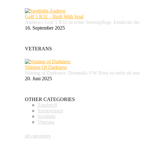
Golf 5 R32 – Built With Soul
Andrews Golf 5 R32 ist echte Seelenpflege. Entdecke d
16. September 2025
VETERANS
Shining Of Darkness
Shining of Darkness: Dominiks VW Bora ist mehr als nur
20. Juni 2025
OTHER CATEGORIES
Zündstoff
Szenewissen
Spotlight
Veterans
all categories