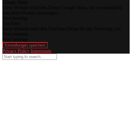
Google Maps
Diese Website nutzt den Dienst Google Maps, der es ermöglicht,
interaktive Karten anzuzeigen.
Wird benötigt
YouTube
Diese Website nutzt den YouTube-Dienst für das Streaming von
Videoinhalten.
Wird benötigt
Einstellungen speichern
Privacy Policy
Impressum