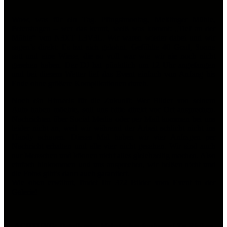
Wow, was für ein Tag. Pfingstmontag, Meßlinger Mühle,
Petershagen – wer das kennt, weiß was kommt: „Tief an der
Mühle“ von N3XT L3V3L. Wir waren wieder dabei und wir
sagen’s direkt: Es hat sich gelohnt. Gefühlte 40 Grad, Sonne
satt und eine Wiese, die so voll war wie wir sie noch nicht
gesehen haben. Der DJ hat pünktlich um 12 Uhr angefangen
und bei diesem Wetter lief das Event einfach von Anfang bis
Ende ohne größere Komplikationen durch.
Noch ein Hinweis für die Zukunft: Wer Bilder von seinem
Auto haben möchte, soll uns bitte direkt vor Ort ansprechen.
Nachrichten über Social Media oder per Mail kommen bei uns
leider nicht an, weil wir während der Arbeit schlicht nicht ins
Handy schauen. Dieses Mal haben wir vier Anfragen per
Nachricht erhalten und alle vier nicht gesehen. Wir sind auch
nur Menschen und können nicht alles gleichzeitig machen. Also
einfach hinkommen und uns ansprechen, wir beißen nicht und
die Fotos gibt’s dann auch garantiert.
Wie oben erwähnt, findet Ihr 372 Bilder vom Event in der
Galerie!
ACHTUNG: Detail- oder Mehrfachaufnahmen! Zu Risiken