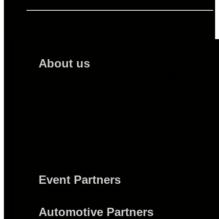
About us
TuningHunters ist ein unabhängiges Automot
Tuningportal für Eventdokumentat
Fahrzeugshootings, Busted-Galerien, Magazinbei
echte Szenegeschichten.
Project Lead & All-in-One: Sascha Gebauer
Photographer: Sascha Gebauer
Freier Videograf / ext. Content Creator: Michael Weinert
Event Partners
Automotive Partners