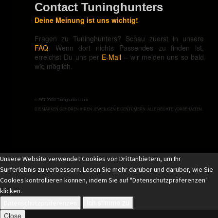
Contact Tuninghunters
Deine Meinung ist uns wichtig!
Fragen zu Tuninghunters? Schau zuerst in unsere
FAQ
. Wenn dort nichts Passendes zu finden ist,
erreichst Du uns per
E-Mail
– wir melden uns so bald
wie möglich.
© EST 20XIII Tuninghunters.com
DIE MARKEN GEHÖREN IHREN JEWEILIGEN EIGENTÜMERN. ALLE RECHTE VORBEHALTEN.
Unsere Website verwendet Cookies von Drittanbietern, um Ihr
Surferlebnis zu verbessern. Lesen Sie mehr darüber und darüber, wie Sie
Cookies kontrollieren können, indem Sie auf "Datenschutzpräferenzen"
klicken.
Ich stimme zu
Datenschutzpräferenzen
Close