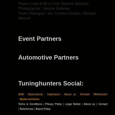
Project Lead & All-in-One: Sascha Gebauer
Photographer: Sascha Gebauer
Freier Videograf / ext. Content Creator: Michael
Weinert
Event Partners
Automotive Partners
Tuninghunters Social:
AGB
|
Datenschutz
|
Impressum
|
About us
|
Kontakt
|
Referenzen
|
Markenrichtlinien
Terms & Conditions
|
Privacy Policy
|
Legal Notice
|
About us
|
Contact
|
References
|
Brand Policy