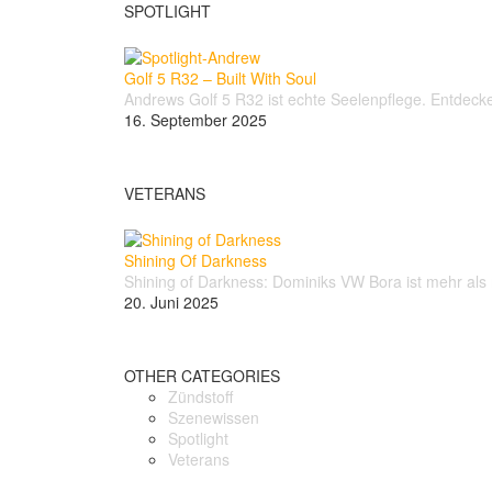
SPOTLIGHT
Golf 5 R32 – Built With Soul
Andrews Golf 5 R32 ist echte Seelenpflege. Entdec
16. September 2025
VETERANS
Shining Of Darkness
Shining of Darkness: Dominiks VW Bora ist mehr al
20. Juni 2025
OTHER CATEGORIES
Zündstoff
Szenewissen
Spotlight
Veterans