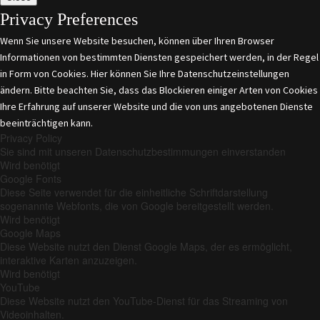
Privacy Preferences
Wenn Sie unsere Website besuchen, können über Ihren Browser
Informationen von bestimmten Diensten gespeichert werden, in der Regel
in Form von Cookies. Hier können Sie Ihre Datenschutzeinstellungen
ändern. Bitte beachten Sie, dass das Blockieren einiger Arten von Cookies
Ihre Erfahrung auf unserer Website und die von uns angebotenen Dienste
beeinträchtigen kann.
Privacy Policy
Sie sind mit unseren Datenschutzbestimmungen einverstanden
Wird benötigt
Google Fonts
Diese Seite verwendet für die einheitliche Schriftdarstellung
sogenannte Webfonts, die von Google bereitgestellt werden.
Wird benötigt
Google Maps
Diese Website nutzt den Dienst Google Maps, der es ermöglicht,
interaktive Karten anzuzeigen.
Wird benötigt
YouTube
Diese Website nutzt den YouTube-Dienst für das Streaming von
Videoinhalten.