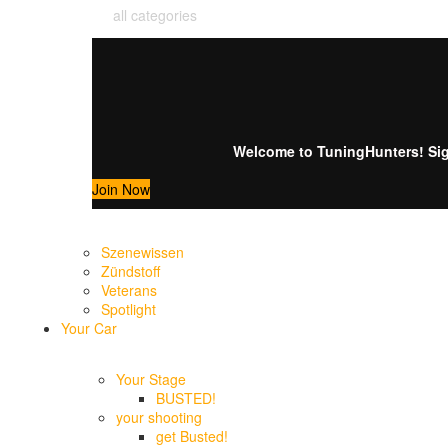
all categories
Welcome to TuningHunters! Sign
Join Now
Szenewissen
Zündstoff
Veterans
Spotlight
Your Car
Your Stage
BUSTED!
your shooting
get Busted!