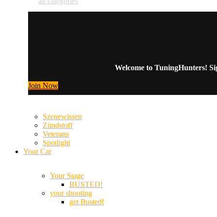
all categories
Welcome to TuningHunters! Sign
Join Now
Szenewissen
Zündstoff
Veterans
Spotlight
Your Car
Your Stage
BUSTED!
your shooting
get Busted!