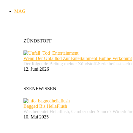
MAG
ZÜNDSTOFF
Wenn Der Unfalltod Zur Entertainment-Bühne Verkommt
Der folgende Beitrag meiner Zündstoff-Serie befasst sich 
12. Juni 2026
SZENEWISSEN
Bagged Bis HellaFlush
Was bedeutet Hellaflush, Camber oder Stance? Wir erkläre
10. Mai 2025