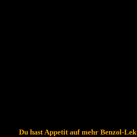
 Austausch – zwischen Polizei, Prüforganisationen und Szene gewesen. V
 denn will
ight für die Automobilkultur zu sein – voller Begeisterung, Techniklie
em: ein Ende der pauschalen Verdächtigungen.
inander –, kann man gemeinsam etwas bewegen. Und vielleicht wird 
uf dem Rücken der Leidenschaft.
Du hast Appetit auf mehr Benzol-Lek