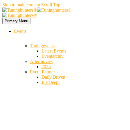
Skip to main content
Scroll Top
Primary Menu
Events
Tuningevents
Latest Events
Eventarchiv
Aftermovies
2025
Event Partner
Daily|Driven
JustDeep!