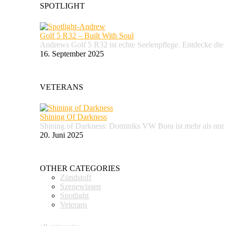
SPOTLIGHT
Golf 5 R32 – Built With Soul
Andrews Golf 5 R32 ist echte Seelenpflege. Entdecke d
16. September 2025
VETERANS
Shining Of Darkness
Shining of Darkness: Dominiks VW Bora ist mehr als nur
20. Juni 2025
OTHER CATEGORIES
Zündstoff
Szenewissen
Spotlight
Veterans