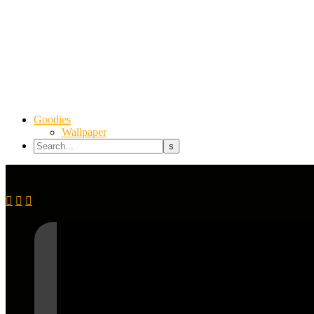
Goodies
Wallpaper



Car-