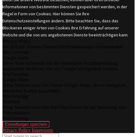
Informationen von bestimmten Diensten gespeichert werden, in der
Regel in Form von Cookies. Hier können Sie Ihre
Datenschutzeinstellungen ändern. Bitte beachten Sie, dass das
Blockieren einiger Arten von Cookies Ihre Erfahrung auf unserer
Website und die von uns angebotenen Dienste beeinträchtigen kann.
Privacy Policy
Sie sind mit unseren Datenschutzbestimmungen einverstanden
Wird benötigt
Google Fonts
Diese Seite verwendet für die einheitliche Schriftdarstellung
sogenannte Webfonts, die von Google bereitgestellt werden.
Wird benötigt
Google Maps
Diese Website nutzt den Dienst Google Maps, der es ermöglicht,
interaktive Karten anzuzeigen.
Wird benötigt
YouTube
Diese Website nutzt den YouTube-Dienst für das Streaming von
Videoinhalten.
Wird benötigt
Einstellungen speichern
Privacy Policy
Impressum