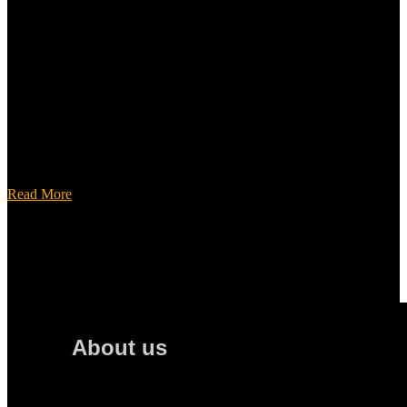
Essen Motor Show 2024 – 1355 Bilder beim 1 von 2 Teilen!
Read More
About us
TuningHunters ist ein unabhängiges Automot
Tuningportal für Eventdokumentat