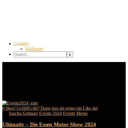
Goodies
Wallpaper
0
likes! Gefällt's dir? Dann lass als erster ein Like da!
By
Sascha Gebauer
Events 2024
Events
Messe
Ultimativ – Die Essen Motor Show 2024