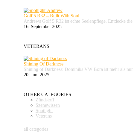
Golf 5 R32 – Built With Soul
Andrews Golf 5 R32 ist echte Seelenpflege. Entdecke d
16. September 2025
VETERANS
Shining Of Darkness
Shining of Darkness: Dominiks VW Bora ist mehr als nur
20. Juni 2025
OTHER CATEGORIES
Zündstoff
Szenewissen
Spotlight
Veterans
all categories