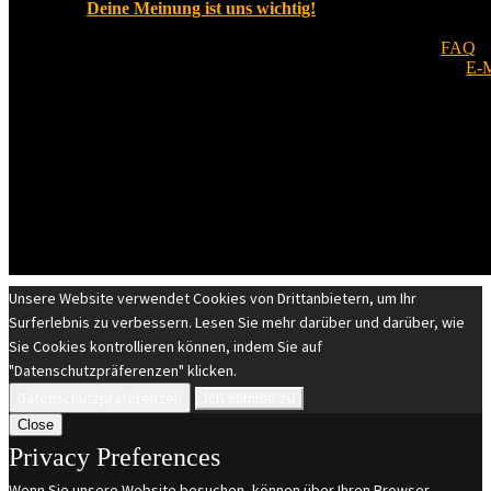
Deine Meinung ist uns wichtig!
Fragen zu Tuninghunters? Schau zuerst in unsere
FAQ
.
nichts Passendes zu finden ist, erreichst Du uns per
E-M
melden uns so bald wie möglich.
© EST 20XIII Tuninghunters.com
DIE MARKEN GEHÖREN IHREN JEWEILIGEN EIGENTÜMERN. ALLE RECHTE VORBEHALTEN.
Unsere Website verwendet Cookies von Drittanbietern, um Ihr
Surferlebnis zu verbessern. Lesen Sie mehr darüber und darüber, wie
Sie Cookies kontrollieren können, indem Sie auf
"Datenschutzpräferenzen" klicken.
Datenschutzpräferenzen
Ich stimme zu
Close
Privacy Preferences
Wenn Sie unsere Website besuchen, können über Ihren Browser