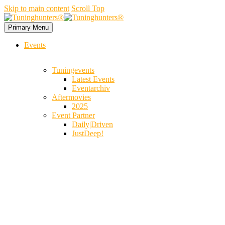
Skip to main content
Scroll Top
Primary Menu
Events
Tuningevents
Latest Events
Eventarchiv
Aftermovies
2025
Event Partner
Daily|Driven
JustDeep!