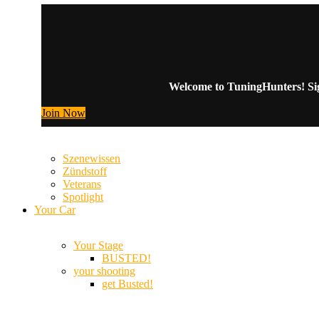
Welcome to TuningHunters! Sign
Join Now
Szenewissen
Zündstoff
Veterans
Spotlight
Your Car
Your Stage
BUSTED!
your shooting
get Busted!