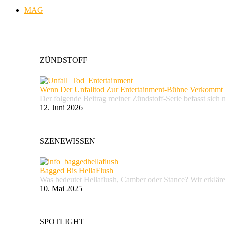
MAG
ZÜNDSTOFF
Wenn Der Unfalltod Zur Entertainment-Bühne Verkommt
Der folgende Beitrag meiner Zündstoff-Serie befasst sich 
12. Juni 2026
SZENEWISSEN
Bagged Bis HellaFlush
Was bedeutet Hellaflush, Camber oder Stance? Wir erkläre
10. Mai 2025
SPOTLIGHT