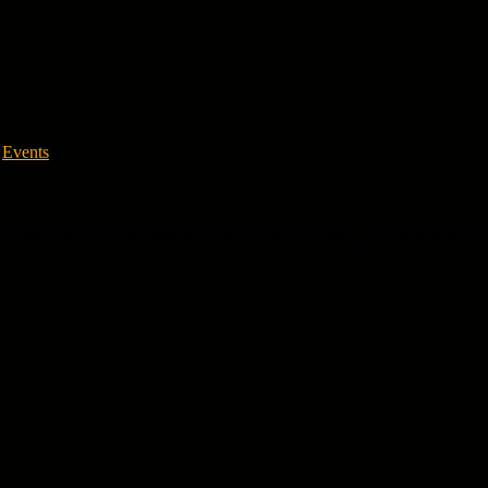
Events
 treffen sich im Stadtpark Versmold – ehrlich, lässig, und verdammt n