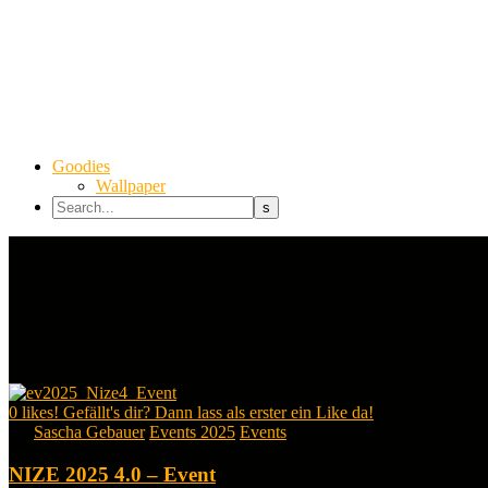
Goodies
Wallpaper
0
likes! Gefällt's dir? Dann lass als erster ein Like da!
By
Sascha Gebauer
Events 2025
Events
NIZE 2025 4.0 – Event