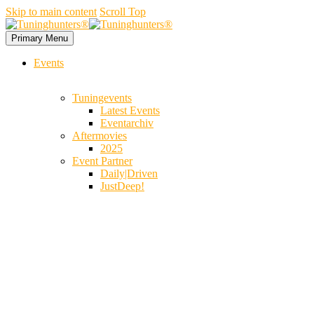
Skip to main content
Scroll Top
Primary Menu
Events
Tuningevents
Latest Events
Eventarchiv
Aftermovies
2025
Event Partner
Daily|Driven
JustDeep!