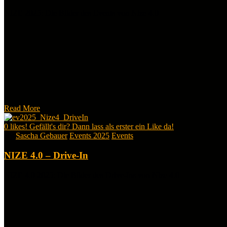
NIZE 2025: Die Bilder des Events von Nize 4.0
Read More
0
likes! Gefällt's dir? Dann lass als erster ein Like da!
By
Sascha Gebauer
Events 2025
Events
NIZE 4.0 – Drive-In
NIZE 4.0 2025: Die Bilder des Drive-Ins von Nize 4.0