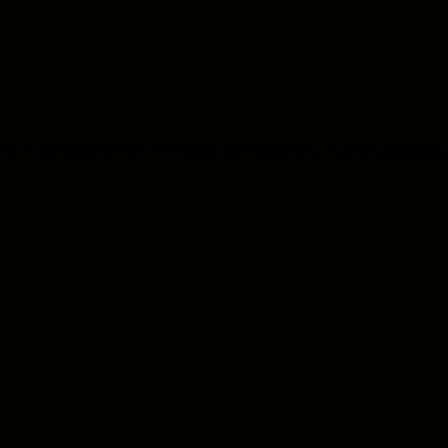
und Tuningportal für Eventdokumentationen, Fahrzeugshootin