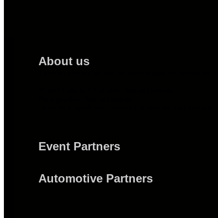
About us
TuningHunters ist ein unabhängiges Automotive- 
Project Lead & All-in-One: Sascha Gebauer
Photographer: Sascha Gebauer
Freier Videograf / ext. Content Creator: Michael Weinert
Event Partners
Automotive Partners