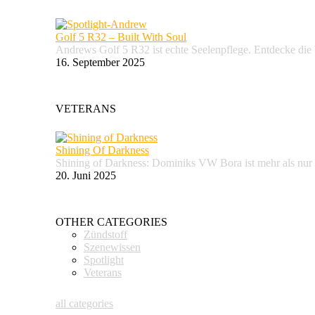
Golf 5 R32 – Built With Soul
Andrews Golf 5 R32 ist echte Seelenpflege. Entdecke d
16. September 2025
VETERANS
Shining Of Darkness
Shining of Darkness: Dominiks VW Bora ist mehr als nur
20. Juni 2025
OTHER CATEGORIES
Zündstoff
Szenewissen
Spotlight
Veterans
all categories