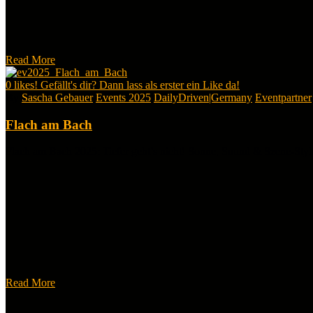
Read More
0
likes! Gefällt's dir? Dann lass als erster ein Like da!
By
Sascha Gebauer
Events 2025
DailyDriven|Germany
Eventpartner
Flach am Bach
Flach am Bach 2025: Tiefer geht’s nicht! Sonne, Sound & Szene-Style
Read More