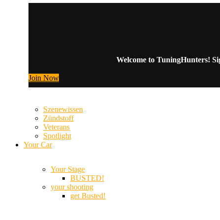
Welcome to TuningHunters! Sign
Join Now
Szenewissen
Zündstoff
Veterans
Spotlight
Your Car
Your Stage
BUSTED!
your shooting
get Busted!