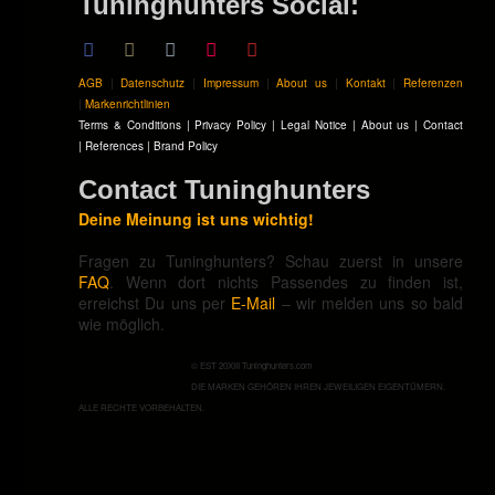
Tuninghunters Social:
AGB
|
Datenschutz
|
Impressum
|
About us
|
Kontakt
|
Referenzen
|
Markenrichtlinien
Terms & Conditions
|
Privacy Policy
|
Legal Notice
|
About us
|
Contact
|
References
|
Brand Policy
Contact Tuninghunters
Deine Meinung ist uns wichtig!
Fragen zu Tuninghunters? Schau zuerst in unsere
FAQ
. Wenn dort nichts Passendes zu finden ist,
erreichst Du uns per
E-Mail
– wir melden uns so bald
wie möglich.
© EST 20XIII Tuninghunters.com
DIE MARKEN GEHÖREN IHREN JEWEILIGEN EIGENTÜMERN.
ALLE RECHTE VORBEHALTEN.