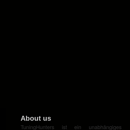
About us
TuningHunters ist ein unabhängiges