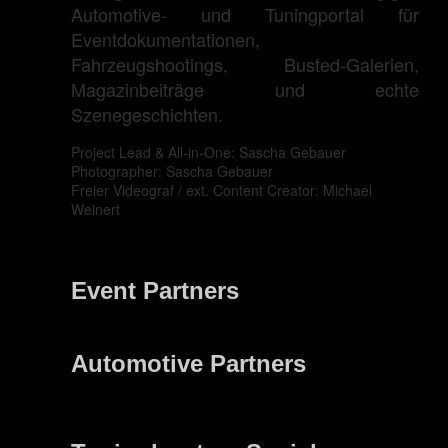
Automotive- und Tuningportal für
Eventdokumentationen,
Fahrzeugshootings, Busted-Galerien,
Magazinbeiträge und echte
Szenegeschichten.
Project Lead & All-in-One: Sascha Gebauer
Photographer: Sascha Gebauer
Freier Videograf / ext. Content Creator: Michael
Weinert
Event Partners
Automotive Partners