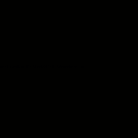
euer Location für Meet&Chill Weserbergland.