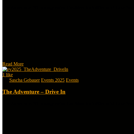
The Adventure: Stimmungsvolles Car-Meet im Stöffelpark! Lake Societ
Read More
1
like
By
Sascha Gebauer
Events 2025
Events
The Adventure – Drive In
The Adventure: Stimmungsvolles Car-Meet im Stöffelpark! Lake Societ