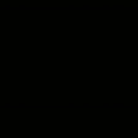
y feiert 10 Jahre Szene-Leidenschaft mit Oldschool-Flair! Dies ist da
y feiert 10 Jahre Szene-Leidenschaft mit Oldschool-Flair! Dies ist da