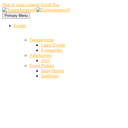
Skip to main content
Scroll Top
Primary Menu
Events
Tuningevents
Latest Events
Eventarchiv
Aftermovies
2025
Event Partner
Daily|Driven
JustDeep!