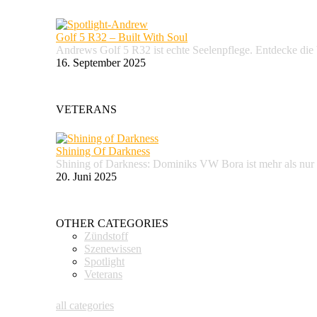
Golf 5 R32 – Built With Soul
Andrews Golf 5 R32 ist echte Seelenpflege. Entdecke d
16. September 2025
VETERANS
Shining Of Darkness
Shining of Darkness: Dominiks VW Bora ist mehr als nur
20. Juni 2025
OTHER CATEGORIES
Zündstoff
Szenewissen
Spotlight
Veterans
all categories