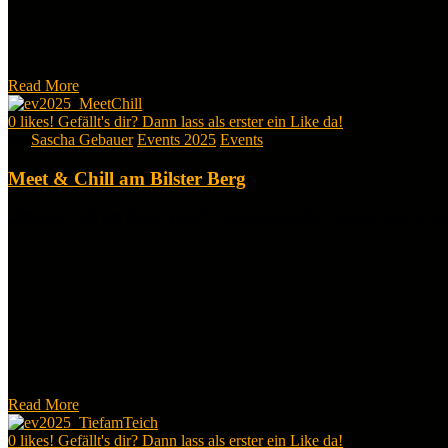
Read More
0
likes! Gefällt's dir? Dann lass als erster ein Like da!
By
Sascha Gebauer
Events 2025
Events
Meet & Chill am Bilster Berg
„Meet & Chill am Bilster Berg“ – das erste große Tuning-Event an n
Read More
0
likes! Gefällt's dir? Dann lass als erster ein Like da!