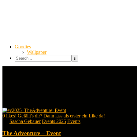
Goodies
Wallpaper
0
likes! Gefällt's dir? Dann lass als erster ein Like da!
By
Sascha Gebauer
Events 2025
Events
The Adventure – Event