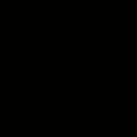
liger Atmosphäre, Essen, Getränken und über 350 Fotos in der Galerie. 
rung, keine Showeffekte – ein Szene-Event mit Haltung statt Hype.