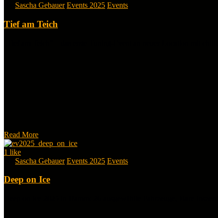
By
Sascha Gebauer
Events 2025
Events
Tief am Teich
„Tief am Teich“ – das erste Tuning-Event an neuer Location mit chil
Read More
1
like
By
Sascha Gebauer
Events 2025
Events
Deep on Ice
Deep on Ice 2025 in Hamm: 26 ausgewählte Fahrzeuge, klare Inszenie