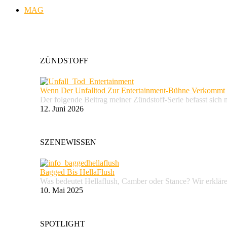
MAG
ZÜNDSTOFF
Wenn Der Unfalltod Zur Entertainment-Bühne Verkommt
Der folgende Beitrag meiner Zündstoff-Serie befasst sich 
12. Juni 2026
SZENEWISSEN
Bagged Bis HellaFlush
Was bedeutet Hellaflush, Camber oder Stance? Wir erkläre
10. Mai 2025
SPOTLIGHT