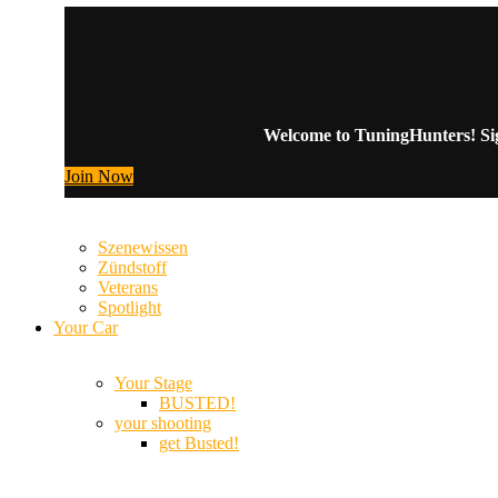
Welcome to TuningHunters! Sign
Join Now
Szenewissen
Zündstoff
Veterans
Spotlight
Your Car
Your Stage
BUSTED!
your shooting
get Busted!