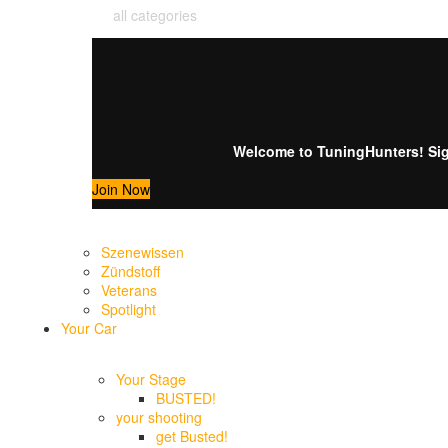
all categories
Welcome to TuningHunters! Sign
Join Now
Szenewissen
Zündstoff
Veterans
Spotlight
Your Car
Your Stage
BUSTED!
your shooting
get Busted!