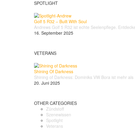
SPOTLIGHT
Golf 5 R32 – Built With Soul
Andrews Golf 5 R32 ist echte Seelenpflege. Entdec
16. September 2025
VETERANS
Shining Of Darkness
Shining of Darkness: Dominiks VW Bora ist mehr al
20. Juni 2025
OTHER CATEGORIES
Zündstoff
Szenewissen
Spotlight
Veterans