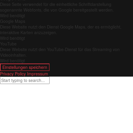
Diese Seite verwendet für die einheitliche Schriftdarstellung
sogenannte Webfonts, die von Google bereitgestellt werden.
Wird benötigt
Google Maps
Diese Website nutzt den Dienst Google Maps, der es ermöglicht,
interaktive Karten anzuzeigen.
Wird benötigt
YouTube
Diese Website nutzt den YouTube-Dienst für das Streaming von
Videoinhalten.
Wird benötigt
Einstellungen speichern
Privacy Policy
Impressum