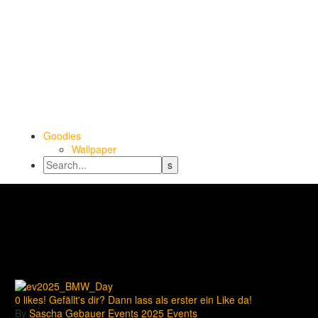
Goodies
Wallpaper
0
likes! Gefällt's dir? Dann lass als erster ein Like da!
By
Sascha Gebauer
Events 2025
Events