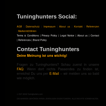
Tuninghunters Social:
AGB
|
Datenschutz
|
Impressum
|
About us
|
Kontakt
|
Referenzen
|
Markenrichtlinien
Terms & Conditions
|
Privacy Policy
|
Legal Notice
|
About us
|
Contact
|
References
|
Brand Policy
Contact Tuninghunters
Deine Meinung ist uns wichtig!
Fragen zu Tuninghunters? Schau zuerst in unsere
FAQ
. Wenn dort nichts Passendes zu finden ist,
erreichst Du uns per
E-Mail
– wir melden uns so bald
wie möglich.
© EST 20XIII Tuninghunters.com
DIE MARKEN GEHÖREN IHREN JEWEILIGEN EIGENTÜMERN. ALLE RECHTE VORBEHALTEN.