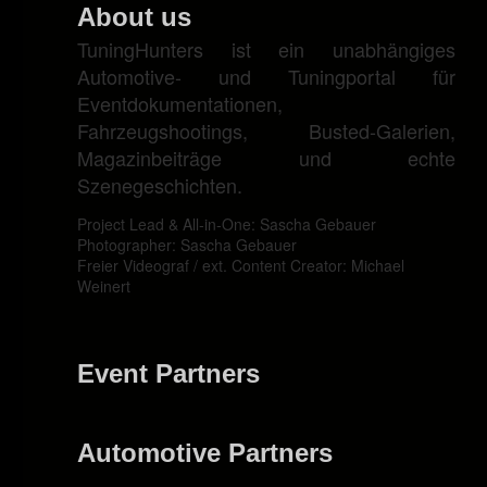
About us
TuningHunters ist ein unabhängiges
Automotive- und Tuningportal für
Eventdokumentationen,
Fahrzeugshootings, Busted-Galerien,
Magazinbeiträge und echte
Szenegeschichten.
Project Lead & All-in-One: Sascha Gebauer
Photographer: Sascha Gebauer
Freier Videograf / ext. Content Creator: Michael
Weinert
Event Partners
Automotive Partners