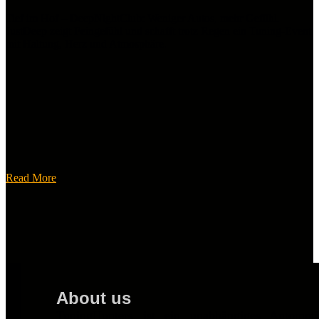
Tief im Hof – DeepNightClub: Weniger Autos, mehr Gefühl.
JustDeep zeigt Feingefühl und schafft trotz Regen ein Tuning-Event
mit Haltung, Herz und Atmosphäre.
Read More
About us
TuningHunters ist ein unabhängiges Automot