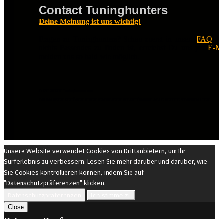
Contact Tuninghunters
Deine Meinung ist uns wichtig!
Fragen zu Tuninghunters? Schau zuerst in unsere
FAQ
.
nichts Passendes zu finden ist, erreichst Du uns per
E-M
melden uns so bald wie möglich.
© EST 20XIII Tuninghunters.com
DIE MARKEN GEHÖREN IHREN JEWEILIGEN EIGENTÜMERN. ALLE RECHTE VORBEHALTEN.
Unsere Website verwendet Cookies von Drittanbietern, um Ihr
Surferlebnis zu verbessern. Lesen Sie mehr darüber und darüber, wie
Sie Cookies kontrollieren können, indem Sie auf
"Datenschutzpräferenzen" klicken.
Datenschutzpräferenzen
Ich stimme zu
Close