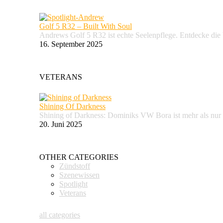
Golf 5 R32 – Built With Soul
Andrews Golf 5 R32 ist echte Seelenpflege. Entdecke d
16. September 2025
VETERANS
Shining Of Darkness
Shining of Darkness: Dominiks VW Bora ist mehr als nur
20. Juni 2025
OTHER CATEGORIES
Zündstoff
Szenewissen
Spotlight
Veterans
all categories