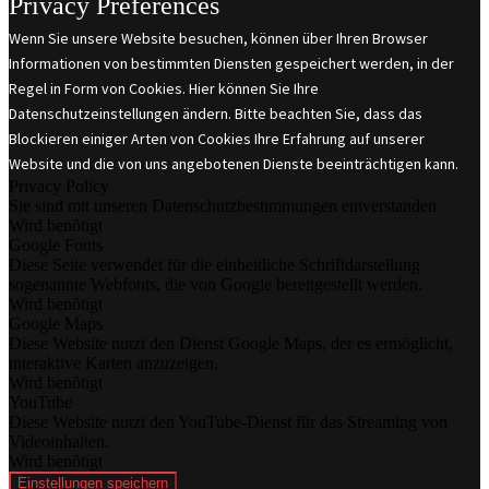
Privacy Preferences
Wenn Sie unsere Website besuchen, können über Ihren Browser
Informationen von bestimmten Diensten gespeichert werden, in der
Regel in Form von Cookies. Hier können Sie Ihre
Datenschutzeinstellungen ändern. Bitte beachten Sie, dass das
Blockieren einiger Arten von Cookies Ihre Erfahrung auf unserer
Website und die von uns angebotenen Dienste beeinträchtigen kann.
Privacy Policy
Sie sind mit unseren Datenschutzbestimmungen einverstanden
Wird benötigt
Google Fonts
Diese Seite verwendet für die einheitliche Schriftdarstellung
sogenannte Webfonts, die von Google bereitgestellt werden.
Wird benötigt
Google Maps
Diese Website nutzt den Dienst Google Maps, der es ermöglicht,
interaktive Karten anzuzeigen.
Wird benötigt
YouTube
Diese Website nutzt den YouTube-Dienst für das Streaming von
Videoinhalten.
Wird benötigt
Einstellungen speichern