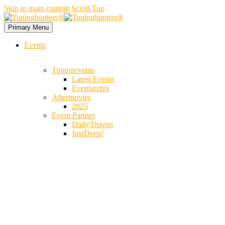
Skip to main content
Scroll Top
Primary Menu
Events
Tuningevents
Latest Events
Eventarchiv
Aftermovies
2025
Event Partner
Daily|Driven
JustDeep!