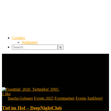
Goodies
Wallpaper
1
like
By
Sascha Gebauer
Events 2025
Eventpartner
Events
JustDeep!
Tief im Hof – DeepNightClub