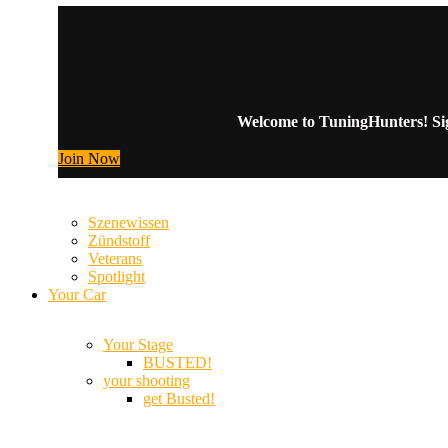
Welcome to TuningHunters! Sign
Join Now
Szenewissen
Zündstoff
Veterans
Spotlight
Your Car
Your Stage
BUSTED!
your shooting
get Busted!