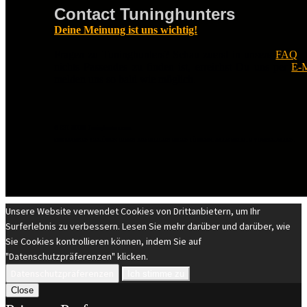
Contact Tuninghunters
Deine Meinung ist uns wichtig!
Fragen zu Tuninghunters? Schau zuerst in unsere
FAQ
.
nichts Passendes zu finden ist, erreichst Du uns per
E-M
melden uns so bald wie möglich.
© EST 20XIII Tuninghunters.com
DIE MARKEN GEHÖREN IHREN JEWEILIGEN EIGENTÜMERN. ALLE RECHTE VORBEHALTEN.
Unsere Website verwendet Cookies von Drittanbietern, um Ihr
Surferlebnis zu verbessern. Lesen Sie mehr darüber und darüber, wie
Sie Cookies kontrollieren können, indem Sie auf
"Datenschutzpräferenzen" klicken.
Datenschutzpräferenzen
Ich stimme zu
Close