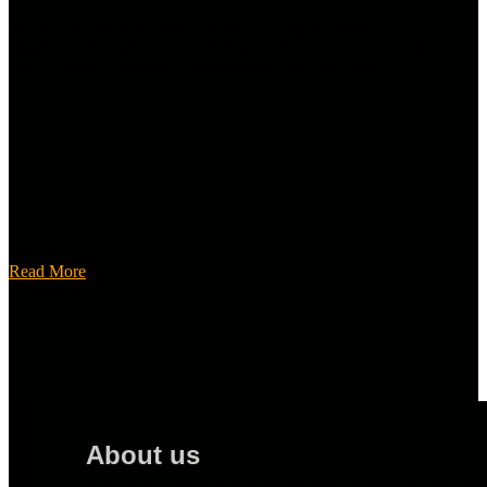
Andrews Golf 5 R32 ist echte Seelenpflege. Entdecke die
bewegende Story hinter dem Umbau in United Grey, Recaro
Podium und purer VR6-Power exklusiv im Spotlight.
Read More
About us
TuningHunters ist ein unabhängiges Automot