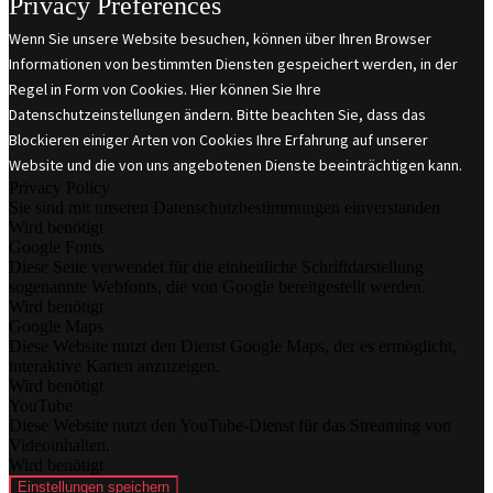
Privacy Preferences
Wenn Sie unsere Website besuchen, können über Ihren Browser
Informationen von bestimmten Diensten gespeichert werden, in der
Regel in Form von Cookies. Hier können Sie Ihre
Datenschutzeinstellungen ändern. Bitte beachten Sie, dass das
Blockieren einiger Arten von Cookies Ihre Erfahrung auf unserer
Website und die von uns angebotenen Dienste beeinträchtigen kann.
Privacy Policy
Sie sind mit unseren Datenschutzbestimmungen einverstanden
Wird benötigt
Google Fonts
Diese Seite verwendet für die einheitliche Schriftdarstellung
sogenannte Webfonts, die von Google bereitgestellt werden.
Wird benötigt
Google Maps
Diese Website nutzt den Dienst Google Maps, der es ermöglicht,
interaktive Karten anzuzeigen.
Wird benötigt
YouTube
Diese Website nutzt den YouTube-Dienst für das Streaming von
Videoinhalten.
Wird benötigt
Einstellungen speichern