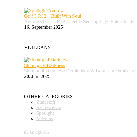
Golf 5 R32 – Built With Soul
Andrews Golf 5 R32 ist echte Seelenpflege. Entdecke d
16. September 2025
VETERANS
Shining Of Darkness
Shining of Darkness: Dominiks VW Bora ist mehr als nur
20. Juni 2025
OTHER CATEGORIES
Zündstoff
Szenewissen
Spotlight
Veterans
all categories