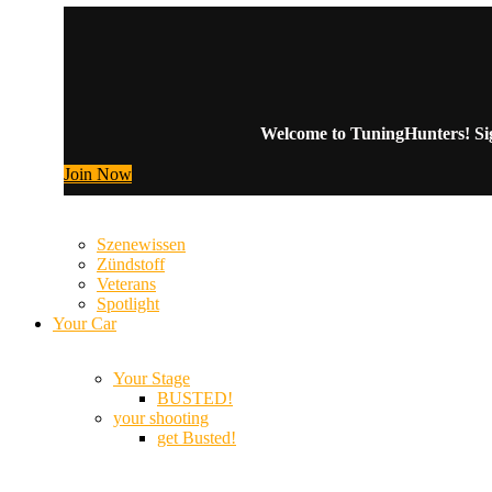
Welcome to TuningHunters! Sign
Join Now
Szenewissen
Zündstoff
Veterans
Spotlight
Your Car
Your Stage
BUSTED!
your shooting
get Busted!