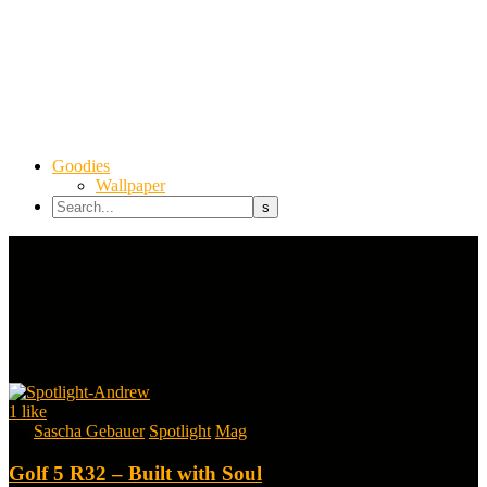
Goodies
Wallpaper
1
like
By
Sascha Gebauer
Spotlight
Mag
Golf 5 R32 – Built with Soul