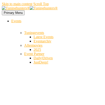
Skip to main content
Scroll Top
Primary Menu
Events
Tuningevents
Latest Events
Eventarchiv
Aftermovies
2025
Event Partner
Daily|Driven
JustDeep!