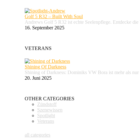
Golf 5 R32 – Built With Soul
Andrews Golf 5 R32 ist echte Seelenpflege. Entdecke d
16. September 2025
VETERANS
Shining Of Darkness
Shining of Darkness: Dominiks VW Bora ist mehr als nur
20. Juni 2025
OTHER CATEGORIES
Zündstoff
Szenewissen
Spotlight
Veterans
all categories