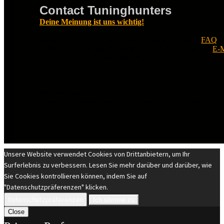
Contact Tuninghunters
Deine Meinung ist uns wichtig!
Fragen zu Tuninghunters? Schau zuerst in unsere
FAQ
.
nichts Passendes zu finden ist, erreichst Du uns per
E-M
melden uns so bald wie möglich.
© EST 20XIII Tuninghunters.com
DIE MARKEN GEHÖREN IHREN JEWEILIGEN EIGENTÜMERN. ALLE RECHTE VORBEHALTEN.
Unsere Website verwendet Cookies von Drittanbietern, um Ihr
Surferlebnis zu verbessern. Lesen Sie mehr darüber und darüber, wie
Sie Cookies kontrollieren können, indem Sie auf
"Datenschutzpräferenzen" klicken.
Datenschutzpräferenzen
Ich stimme zu
Close