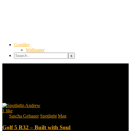
Goodies
Wallpaper
1
like
By
Sascha Gebauer
Spotlight
Mag
Golf 5 R32 – Built with Soul