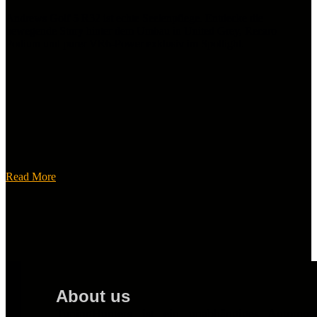
Andrews Golf 5 R32 ist echte Seelenpflege. Entdecke die
bewegende Story hinter dem Umbau in United Grey, Recaro
Podium und purer VR6-Power exklusiv im Spotlight.
Read More
About us
TuningHunters ist ein unabhängiges Automot