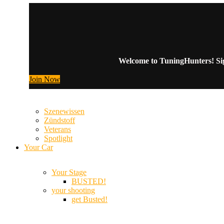
Welcome to TuningHunters! Sign
Join Now
Szenewissen
Zündstoff
Veterans
Spotlight
Your Car
Your Stage
BUSTED!
your shooting
get Busted!