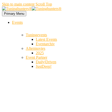
Skip to main content
Scroll Top
Primary Menu
Events
Tuningevents
Latest Events
Eventarchiv
Aftermovies
2025
Event Partner
Daily|Driven
JustDeep!