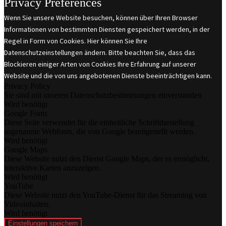
Privacy Preferences
Wenn Sie unsere Website besuchen, können über Ihren Browser
Informationen von bestimmten Diensten gespeichert werden, in der
Regel in Form von Cookies. Hier können Sie Ihre
Datenschutzeinstellungen ändern. Bitte beachten Sie, dass das
Blockieren einiger Arten von Cookies Ihre Erfahrung auf unserer
Website und die von uns angebotenen Dienste beeinträchtigen kann.
Privacy Policy
Sie sind mit unseren Datenschutzbestimmungen einverstanden
Wird benötigt
Google Fonts
Diese Seite verwendet für die einheitliche Schriftdarstellung
sogenannte Webfonts, die von Google bereitgestellt werden.
Wird benötigt
Google Maps
Diese Website nutzt den Dienst Google Maps, der es ermöglicht,
interaktive Karten anzuzeigen.
Wird benötigt
YouTube
Diese Website nutzt den YouTube-Dienst für das Streaming von
Videoinhalten.
Wird benötigt
Einstellungen speichern