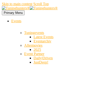
Skip to main content
Scroll Top
Primary Menu
Events
Tuningevents
Latest Events
Eventarchiv
Aftermovies
2025
Event Partner
Daily|Driven
JustDeep!