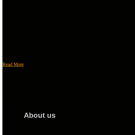
Am Ostermontag, dem 1. April 2024, fand bei wechselhaftem Himmel
Read More
About us
TuningHunters ist ein unabhängiges Automotive- 
Project Lead & All-in-One: Sascha Gebauer