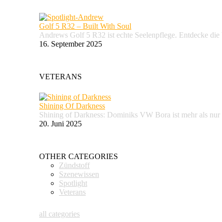
Golf 5 R32 – Built With Soul
Andrews Golf 5 R32 ist echte Seelenpflege. Entdecke d
16. September 2025
VETERANS
Shining Of Darkness
Shining of Darkness: Dominiks VW Bora ist mehr als nur
20. Juni 2025
OTHER CATEGORIES
Zündstoff
Szenewissen
Spotlight
Veterans
all categories