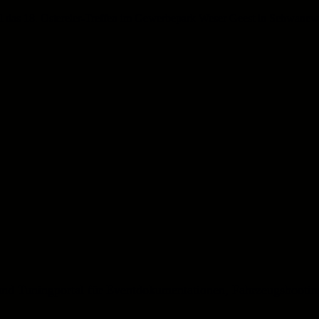
 das 18. Ostereier-Treffen im Gewerbepark Weser Geest in Schwanewe
und Tuningportal für Eventdokumentationen, Fahrzeugshootin