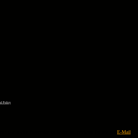
d Policy
enn dort nichts Passendes zu finden ist, erreichst Du uns per
E-Mail
– w