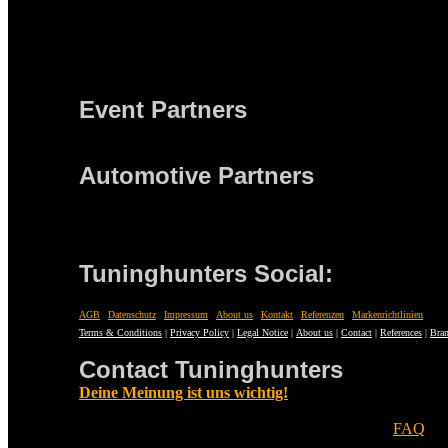
Photographer: Sascha Gebauer
Freier Videograf / ext. Content Creator: Michael Weinert
Event Partners
Automotive Partners
Tuninghunters Social:
AGB
|
Datenschutz
|
Impressum
|
About us
|
Kontakt
|
Referenzen
|
Markenrichtlinien
Terms & Conditions
|
Privacy Policy
|
Legal Notice
|
About us
|
Contact
|
References
|
Bran
Contact Tuninghunters
Deine Meinung ist uns wichtig!
Fragen zu Tuninghunters? Schau zuerst in unsere
FAQ
. W