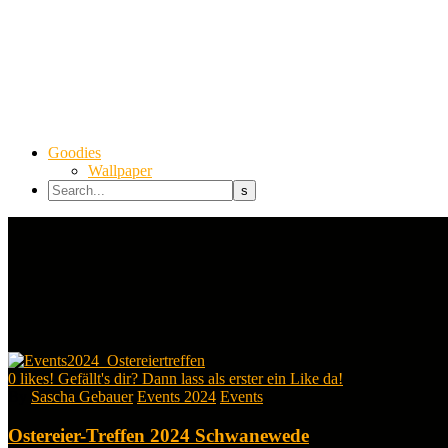
Goodies
Wallpaper
0
likes! Gefällt's dir? Dann lass als erster ein Like da!
By
Sascha Gebauer
Events 2024
Events
Ostereier-Treffen 2024 Schwanewede