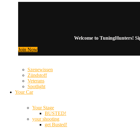
Welcome to TuningHunters! Sign
Join Now
Szenewissen
Zündstoff
Veterans
Spotlight
Your Car
Your Stage
BUSTED!
your shooting
get Busted!