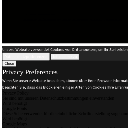
© EST 20XIII Tuninghunters.com
DIE MARKEN GEHÖREN IHREN JEWEILIGEN EIGENTÜMERN. ALLE RECHTE VORBEHALTEN.
Unsere Website verwendet Cookies von Drittanbietern, um Ihr Surferlebni
Datenschutzpräferenzen
Ich stimme zu
Close
Privacy Preferences
Wenn Sie unsere Website besuchen, können über Ihren Browser Informatio
beachten Sie, dass das Blockieren einiger Arten von Cookies Ihre Erfahr
Privacy Policy
Sie sind mit unseren Datenschutzbestimmungen einverstanden
Wird benötigt
Google Fonts
Diese Seite verwendet für die einheitliche Schriftdarstellung sogenan
Wird benötigt
Google Maps