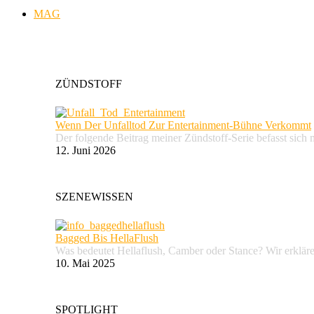
MAG
ZÜNDSTOFF
Wenn Der Unfalltod Zur Entertainment-Bühne Verkommt
Der folgende Beitrag meiner Zündstoff-Serie befasst sich 
12. Juni 2026
SZENEWISSEN
Bagged Bis HellaFlush
Was bedeutet Hellaflush, Camber oder Stance? Wir erkläre
10. Mai 2025
SPOTLIGHT