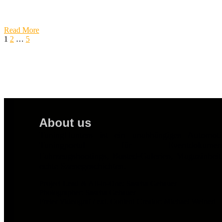
Read More
Weiter
1
2
…
5
About us
TuningHunters ist ein unabhängiges Automot
Tuningportal für Eventdokumentat
Fahrzeugshootings, Busted-Galerien, Magazinbei
echte Szenegeschichten.
Project Lead & All-in-One: Sascha Gebauer
Photographer: Sascha Gebauer
Freier Videograf / ext. Content Creator: Michael Weinert