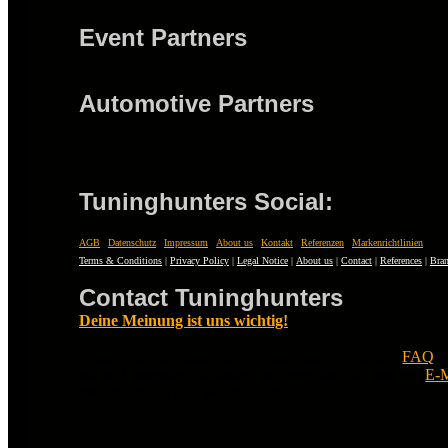
Event Partners
Automotive Partners
Tuninghunters Social:
AGB
|
Datenschutz
|
Impressum
|
About us
|
Kontakt
|
Referenzen
|
Markenrichtlinien
Terms & Conditions
|
Privacy Policy
|
Legal Notice
|
About us
|
Contact
|
References
|
Bran
Contact Tuninghunters
Deine Meinung ist uns wichtig!
Fragen zu Tuninghunters? Schau zuerst in unsere
FAQ
.
nichts Passendes zu finden ist, erreichst Du uns per
E-M
melden uns so bald wie möglich.