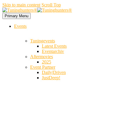
Skip to main content
Scroll Top
Primary Menu
Events
Tuningevents
Latest Events
Eventarchiv
Aftermovies
2025
Event Partner
Daily|Driven
JustDeep!