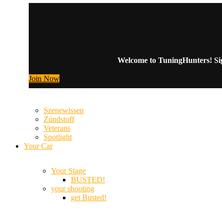
Welcome to TuningHunters! Sign
Join Now
Szenewissen
Zündstoff
Veterans
Spotlight
Your Car
Your Stage
BUSTED!
your shooting
get Busted!