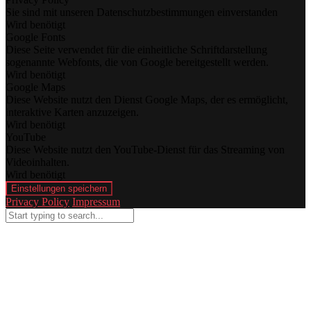
Sie sind mit unseren Datenschutzbestimmungen einverstanden
Wird benötigt
Google Fonts
Diese Seite verwendet für die einheitliche Schriftdarstellung
sogenannte Webfonts, die von Google bereitgestellt werden.
Wird benötigt
Google Maps
Diese Website nutzt den Dienst Google Maps, der es ermöglicht,
interaktive Karten anzuzeigen.
Wird benötigt
YouTube
Diese Website nutzt den YouTube-Dienst für das Streaming von
Videoinhalten.
Wird benötigt
Einstellungen speichern
Privacy Policy
Impressum