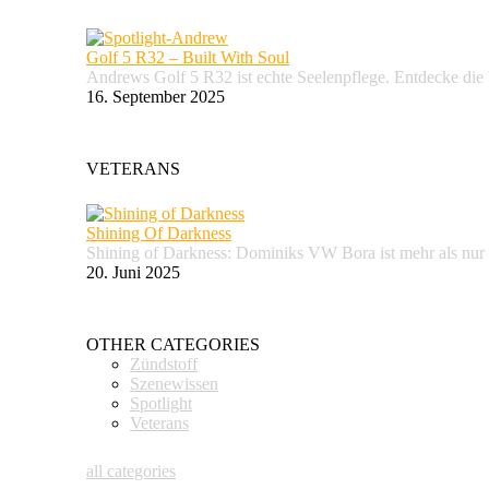
Golf 5 R32 – Built With Soul
Andrews Golf 5 R32 ist echte Seelenpflege. Entdecke d
16. September 2025
VETERANS
Shining Of Darkness
Shining of Darkness: Dominiks VW Bora ist mehr als nur
20. Juni 2025
OTHER CATEGORIES
Zündstoff
Szenewissen
Spotlight
Veterans
all categories