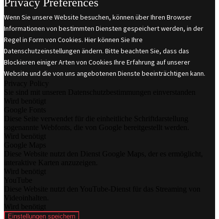
Privacy Preferences
Wenn Sie unsere Website besuchen, können über Ihren Browser
Informationen von bestimmten Diensten gespeichert werden, in der
Regel in Form von Cookies. Hier können Sie Ihre
Datenschutzeinstellungen ändern. Bitte beachten Sie, dass das
Blockieren einiger Arten von Cookies Ihre Erfahrung auf unserer
Website und die von uns angebotenen Dienste beeinträchtigen kann.
Privacy Policy
Sie sind mit unseren Datenschutzbestimmungen einverstanden
Wird benötigt
Google Fonts
Diese Seite verwendet für die einheitliche Schriftdarstellung
sogenannte Webfonts, die von Google bereitgestellt werden.
Wird benötigt
Google Maps
Diese Website nutzt den Dienst Google Maps, der es ermöglicht,
interaktive Karten anzuzeigen.
Wird benötigt
YouTube
Diese Website nutzt den YouTube-Dienst für das Streaming von
Videoinhalten.
Wird benötigt
Einstellungen speichern