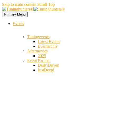
Skip to main content
Scroll Top
Primary Menu
Events
Tuningevents
Latest Events
Eventarchiv
Aftermovies
2025
Event Partner
Daily|Driven
JustDeep!