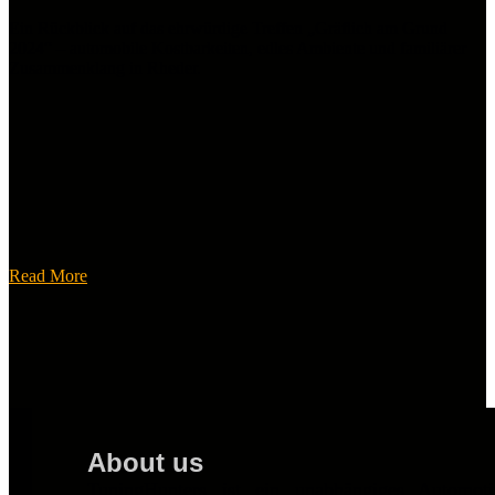
Ein Rückblick auf das ehrwürdige Treffen „Gräflich am Grund
2024“ – automobile Kostbarkeiten, edles Ambiente und familiärer
Zusammenklang in Rheder.
Read More
About us
TuningHunters ist ein unabhängiges Automot