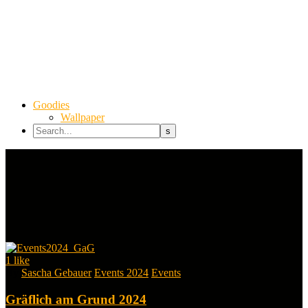
Goodies
Wallpaper
1
like
By
Sascha Gebauer
Events 2024
Events
Gräflich am Grund 2024