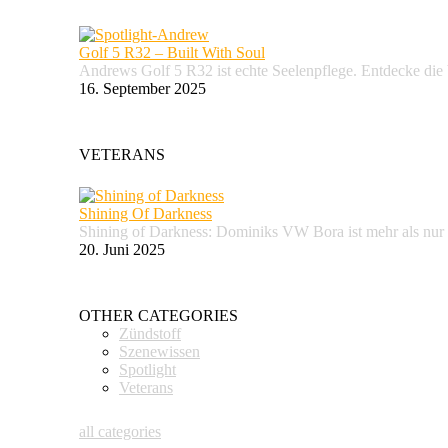
Golf 5 R32 – Built With Soul
Andrews Golf 5 R32 ist echte Seelenpflege. Entdecke d
16. September 2025
VETERANS
Shining Of Darkness
Shining of Darkness: Dominiks VW Bora ist mehr als nur
20. Juni 2025
OTHER CATEGORIES
Zündstoff
Szenewissen
Spotlight
Veterans
all categories