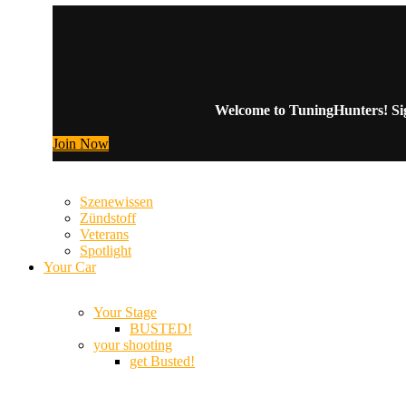
Welcome to TuningHunters! Sign
Join Now
Szenewissen
Zündstoff
Veterans
Spotlight
Your Car
Your Stage
BUSTED!
your shooting
get Busted!