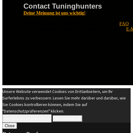
Contact Tuninghunters
Deine Meinung ist uns wichtig!
Fragen zu Tuninghunters? Schau zuerst in unsere
FAQ
.
nichts Passendes zu finden ist, erreichst Du uns per
E-M
melden uns so bald wie möglich.
© EST 20XIII Tuninghunters.com
DIE MARKEN GEHÖREN IHREN JEWEILIGEN EIGENTÜMERN. ALLE RECHTE VORBEHALTEN.
Unsere Website verwendet Cookies von Drittanbietern, um Ihr
Surferlebnis zu verbessern. Lesen Sie mehr darüber und darüber, wie
Sie Cookies kontrollieren können, indem Sie auf
"Datenschutzpräferenzen" klicken.
Datenschutzpräferenzen
Ich stimme zu
Close