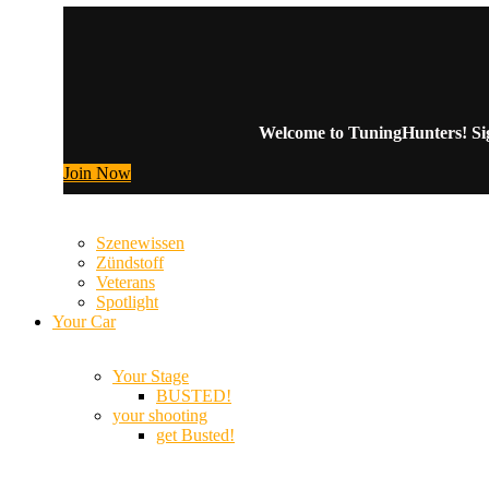
Welcome to TuningHunters! Sign
Join Now
Szenewissen
Zündstoff
Veterans
Spotlight
Your Car
Your Stage
BUSTED!
your shooting
get Busted!