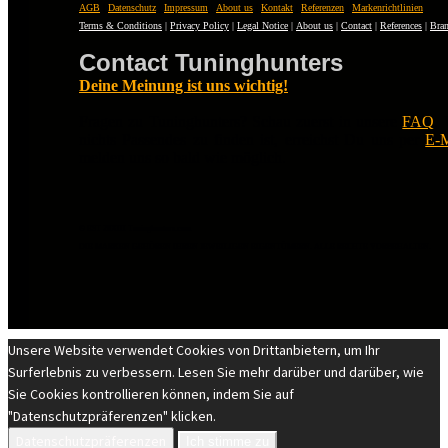
AGB
|
Datenschutz
|
Impressum
|
About us
|
Kontakt
|
Referenzen
|
Markenrichtlinien
Terms & Conditions
|
Privacy Policy
|
Legal Notice
|
About us
|
Contact
|
References
|
Bran
Contact Tuninghunters
Deine Meinung ist uns wichtig!
Fragen zu Tuninghunters? Schau zuerst in unsere
FAQ
.
nichts Passendes zu finden ist, erreichst Du uns per
E-M
melden uns so bald wie möglich.
© EST 20XIII Tuninghunters.com
DIE MARKEN GEHÖREN IHREN JEWEILIGEN EIGENTÜMERN. ALLE RECHTE VORBEHALTEN.
Unsere Website verwendet Cookies von Drittanbietern, um Ihr
Surferlebnis zu verbessern. Lesen Sie mehr darüber und darüber, wie
Sie Cookies kontrollieren können, indem Sie auf
"Datenschutzpräferenzen" klicken.
Datenschutzpräferenzen
Ich stimme zu