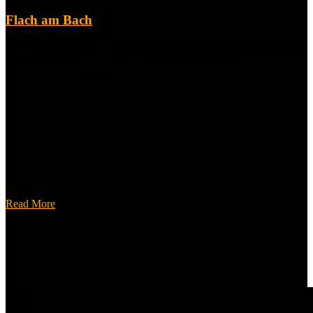
Flach am Bach
Flach am Bach 2025: Tiefer geht’s nicht! Sonne, Sound & Szene-
Style treffen sich im Stadtpark Versmold – ehrlich, lässig, und
verdammt nah am Asphalt.
Read More