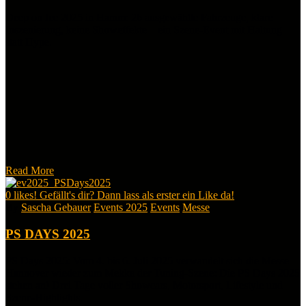
Deep on Ice 2025 in Hamm: 26 ausgewählte Fahrzeuge, klare
Inszenierung, keine Showeffekte – ein Szene-Event mit Haltung
statt Hype.
Read More
0
likes! Gefällt's dir? Dann lass als erster ein Like da!
By
Sascha Gebauer
Events 2025
Events
Messe
PS DAYS 2025
PS Days 2025: Vom 4. bis 6. Juli 2025 verwandelt sich die Messe
Hannover wieder zum Mekka der Tuning-Szene: Die PS Days 2025
stehen an! Drei Tage voller Showcars, Motorsport, Lifestyle und
Szene-Highlights.