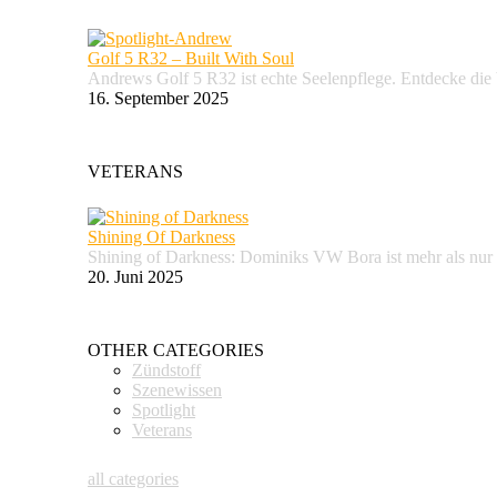
Golf 5 R32 – Built With Soul
Andrews Golf 5 R32 ist echte Seelenpflege. Entdecke d
16. September 2025
VETERANS
Shining Of Darkness
Shining of Darkness: Dominiks VW Bora ist mehr als nur
20. Juni 2025
OTHER CATEGORIES
Zündstoff
Szenewissen
Spotlight
Veterans
all categories