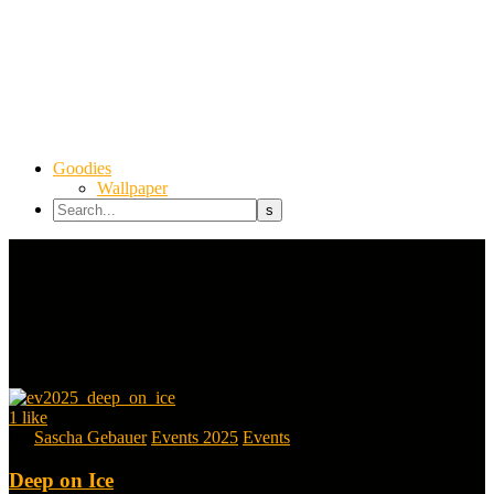
Goodies
Wallpaper
1
like
By
Sascha Gebauer
Events 2025
Events
Deep on Ice