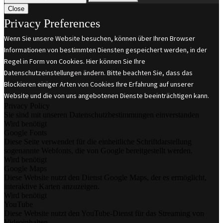
Close
Privacy Preferences
Wenn Sie unsere Website besuchen, können über Ihren Browser
Informationen von bestimmten Diensten gespeichert werden, in der
Regel in Form von Cookies. Hier können Sie Ihre
Datenschutzeinstellungen ändern. Bitte beachten Sie, dass das
Blockieren einiger Arten von Cookies Ihre Erfahrung auf unserer
Website und die von uns angebotenen Dienste beeinträchtigen kann.
Privacy Policy
Sie sind mit unseren Datenschutzbestimmungen einverstanden
Wird benötigt
Google Fonts
Diese Seite verwendet für die einheitliche Schriftdarstellung
sogenannte Webfonts, die von Google bereitgestellt werden.
Wird benötigt
Google Maps
Diese Website nutzt den Dienst Google Maps, der es ermöglicht,
interaktive Karten anzuzeigen.
Wird benötigt
YouTube
Diese Website nutzt den YouTube-Dienst für das Streaming von
Videoinhalten.