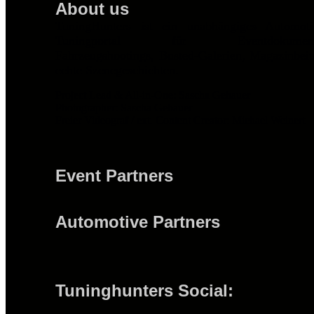
About us
TuningHunters ist ein unabhängiges Automot
Tuningportal für Eventdokumentat
Fahrzeugshootings, Busted-Galerien, Magazinbei
echte Szenegeschichten.
Project Lead & All-in-One: Sascha Gebauer
Photographer: Sascha Gebauer
Freier Videograf / ext. Content Creator: Michael Weinert
Event Partners
Automotive Partners
Tuninghunters Social: