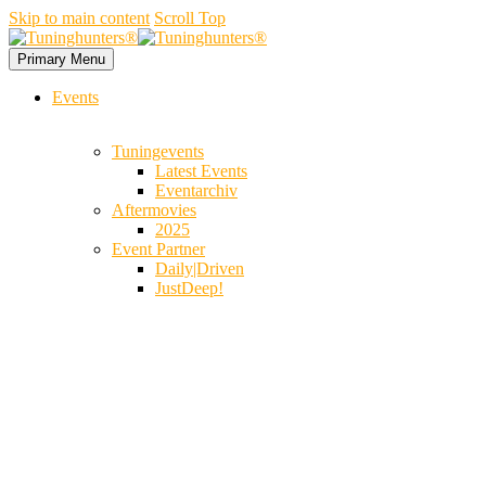
Skip to main content
Scroll Top
Primary Menu
Events
Tuningevents
Latest Events
Eventarchiv
Aftermovies
2025
Event Partner
Daily|Driven
JustDeep!