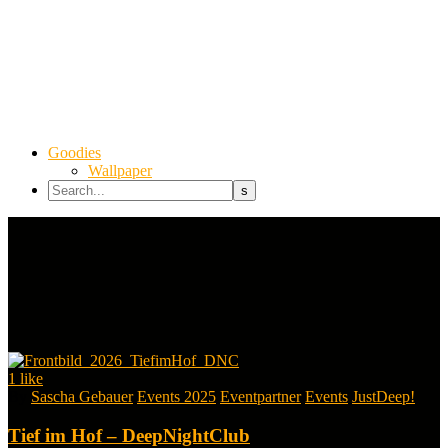
Goodies
Wallpaper
1
like
By
Sascha Gebauer
Events 2025
Eventpartner
Events
JustDeep!
Tief im Hof – DeepNightClub