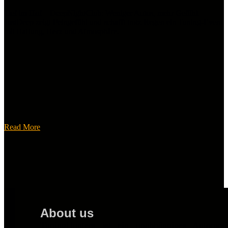
Tief im Hof – DeepNightClub: Weniger Autos, mehr Gefühl.
JustDeep zeigt Feingefühl und schafft trotz Regen ein Tuning-Event
mit Haltung, Herz und Atmosphäre.
Read More
About us
TuningHunters ist ein unabhängiges Automot