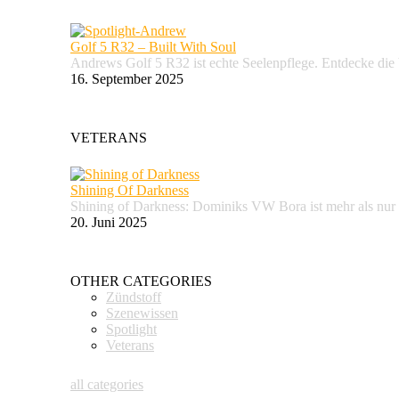
Golf 5 R32 – Built With Soul
Andrews Golf 5 R32 ist echte Seelenpflege. Entdecke d
16. September 2025
VETERANS
Shining Of Darkness
Shining of Darkness: Dominiks VW Bora ist mehr als nur
20. Juni 2025
OTHER CATEGORIES
Zündstoff
Szenewissen
Spotlight
Veterans
all categories