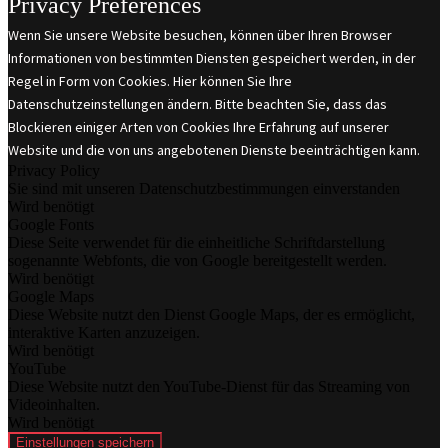
Privacy Preferences
Wenn Sie unsere Website besuchen, können über Ihren Browser
Informationen von bestimmten Diensten gespeichert werden, in der
Regel in Form von Cookies. Hier können Sie Ihre
Datenschutzeinstellungen ändern. Bitte beachten Sie, dass das
Blockieren einiger Arten von Cookies Ihre Erfahrung auf unserer
Website und die von uns angebotenen Dienste beeinträchtigen kann.
Privacy Policy
Sie sind mit unseren Datenschutzbestimmungen einverstanden
Wird benötigt
Google Fonts
Diese Seite verwendet für die einheitliche Schriftdarstellung
sogenannte Webfonts, die von Google bereitgestellt werden.
Wird benötigt
Google Maps
Diese Website nutzt den Dienst Google Maps, der es ermöglicht,
interaktive Karten anzuzeigen.
Wird benötigt
YouTube
Diese Website nutzt den YouTube-Dienst für das Streaming von
Videoinhalten.
Wird benötigt
Einstellungen speichern