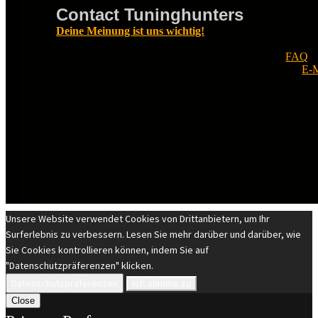
Contact Tuninghunters
Deine Meinung ist uns wichtig!
Fragen zu Tuninghunters? Schau zuerst in unsere
FAQ
.
nichts Passendes zu finden ist, erreichst Du uns per
E-M
melden uns so bald wie möglich.
© EST 20XIII Tuninghunters.com
DIE MARKEN GEHÖREN IHREN JEWEILIGEN EIGENTÜMERN. ALLE RECHTE VORBEHALTEN.
Unsere Website verwendet Cookies von Drittanbietern, um Ihr
Surferlebnis zu verbessern. Lesen Sie mehr darüber und darüber, wie
Sie Cookies kontrollieren können, indem Sie auf
"Datenschutzpräferenzen" klicken.
Datenschutzpräferenzen
Ich stimme zu
Close