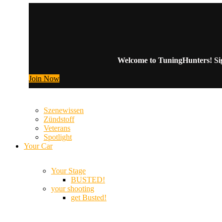
Welcome to TuningHunters! Sign
Join Now
Szenewissen
Zündstoff
Veterans
Spotlight
Your Car
Your Stage
BUSTED!
your shooting
get Busted!