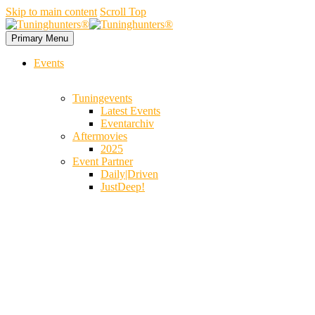
Skip to main content
Scroll Top
Primary Menu
Events
Tuningevents
Latest Events
Eventarchiv
Aftermovies
2025
Event Partner
Daily|Driven
JustDeep!