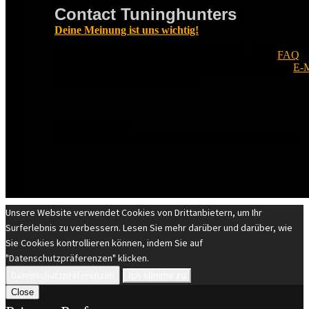
Contact Tuninghunters
Deine Meinung ist uns wichtig!
Fragen zu Tuninghunters? Schau zuerst in unsere
FAQ
.
nichts Passendes zu finden ist, erreichst Du uns per
E-M
melden uns so bald wie möglich.
© EST 20XIII Tuninghunters.com
DIE MARKEN GEHÖREN IHREN JEWEILIGEN EIGENTÜMERN. ALLE RECHTE VORBEHALTEN.
Unsere Website verwendet Cookies von Drittanbietern, um Ihr
Surferlebnis zu verbessern. Lesen Sie mehr darüber und darüber, wie
Sie Cookies kontrollieren können, indem Sie auf
"Datenschutzpräferenzen" klicken.
Datenschutzpräferenzen
Ich stimme zu
Close