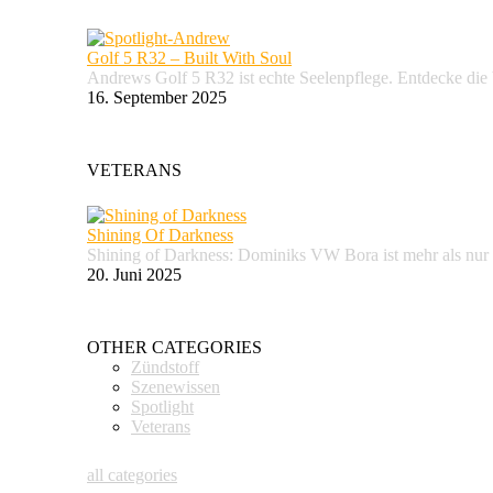
Golf 5 R32 – Built With Soul
Andrews Golf 5 R32 ist echte Seelenpflege. Entdecke d
16. September 2025
VETERANS
Shining Of Darkness
Shining of Darkness: Dominiks VW Bora ist mehr als nur
20. Juni 2025
OTHER CATEGORIES
Zündstoff
Szenewissen
Spotlight
Veterans
all categories