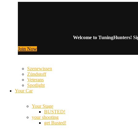
Welcome to TuningHunters! Sign
Join Now
Szenewissen
Zündstoff
Veterans
Spotlight
Your Car
Your Stage
BUSTED!
your shooting
get Busted!