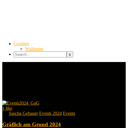
Goodies
Wallpaper
1
like
By
Sascha Gebauer
Events 2024
Events
Gräflich am Grund 2024