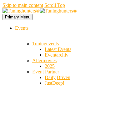
Skip to main content
Scroll Top
Primary Menu
Events
Tuningevents
Latest Events
Eventarchiv
Aftermovies
2025
Event Partner
Daily|Driven
JustDeep!