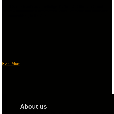
Ein Rückblick auf das ehrwürdige Treffen „Gräflich am Grund
2024“ – automobile Kostbarkeiten, edles Ambiente und familiärer
Zusammenklang in Rheder.
Read More
About us
TuningHunters ist ein unabhängiges Automot