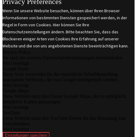
Privacy Preferences
Wenn Sie unsere Website besuchen, können über Ihren Browser
Informationen von bestimmten Diensten gespeichert werden, in der
Regel in Form von Cookies. Hier können Sie Ihre
Datenschutzeinstellungen ändern. Bitte beachten Sie, dass das
Blockieren einiger Arten von Cookies Ihre Erfahrung auf unserer
Website und die von uns angebotenen Dienste beeinträchtigen kann.
Privacy Policy
Sie sind mit unseren Datenschutzbestimmungen einverstanden
Wird benötigt
Google Fonts
Diese Seite verwendet für die einheitliche Schriftdarstellung
sogenannte Webfonts, die von Google bereitgestellt werden.
Wird benötigt
Google Maps
Diese Website nutzt den Dienst Google Maps, der es ermöglicht,
interaktive Karten anzuzeigen.
Wird benötigt
YouTube
Diese Website nutzt den YouTube-Dienst für das Streaming von
Videoinhalten.
Wird benötigt
Einstellungen speichern