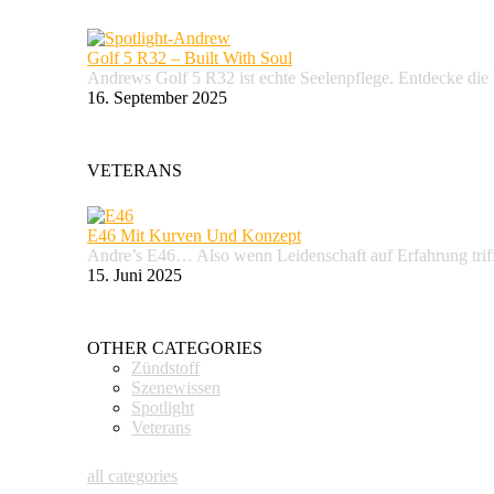
Golf 5 R32 – Built With Soul
Andrews Golf 5 R32 ist echte Seelenpflege. Entdecke d
16. September 2025
VETERANS
E46 Mit Kurven Und Konzept
Andre’s E46… Also wenn Leidenschaft auf Erfahrung trifft
15. Juni 2025
OTHER CATEGORIES
Zündstoff
Szenewissen
Spotlight
Veterans
all categories