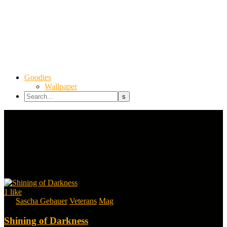
Goodies
Wallpaper
1
like
By
Sascha Gebauer
Veterans
Mag
Shining of Darkness