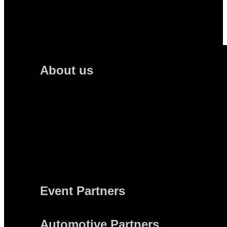
About us
TuningHunters ist ein unabhängiges Automot
Tuningportal für Eventdokumentat
Fahrzeugshootings, Busted-Galerien, Magazinbei
echte Szenegeschichten.
Project Lead & All-in-One: Sascha Gebauer
Photographer: Sascha Gebauer
Freier Videograf / ext. Content Creator: Michael Weinert
Event Partners
Automotive Partners