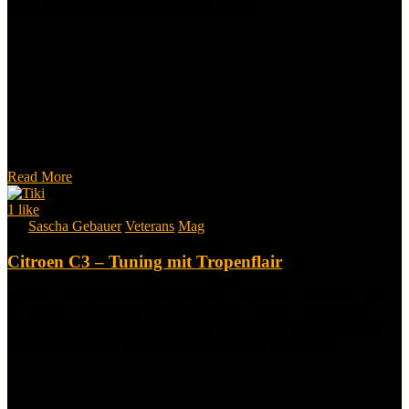
nicht nur seit Jahrzehnten Teil der Szene ist
Read More
1
like
By
Sascha Gebauer
Veterans
Mag
Citroen C3 – Tuning mit Tropenflair
In einer Szene, in der oft PS, Tiefgang und Status dominieren, gibt
es sie noch – die stillen Helden mit einem Hang zum Detail, zur
Fantasie und zur Alltagstauglichkeit. Jürgen und Tanja Holöchter
aus Castrop-Rauxel gehören genau zu diesen Menschen.