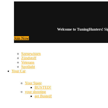
Welcome to TuningHunters! Sign
Join Now
Szenewissen
Zündstoff
Veterans
Spotlight
Your Car
Your Stage
BUSTED!
your shooting
get Busted!