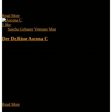
Read More
1
like
By
Sascha Gebauer
Veterans
Mag
Der Dr.Risse Ascona C
Dr. Risse’s Ascona C – 210 PS, clean, tief und bis ins tiefste &
kleinste Detail veredelt. Klassisches Tuning mit Seele, gemacht für
Kenner und Fans alter Schrauberkunst.
Read More