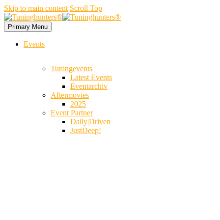
Skip to main content
Scroll Top
Primary Menu
Events
Tuningevents
Latest Events
Eventarchiv
Aftermovies
2025
Event Partner
Daily|Driven
JustDeep!