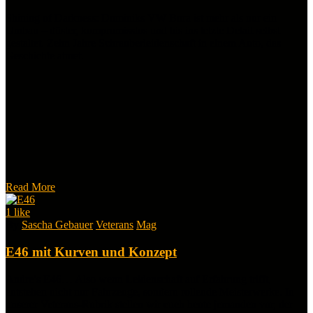
Shining of Darkness: Dominiks VW Bora ist mehr als nur ein
Umbau – düster, kompromisslos und bis ins letzte Detail selbst
gestaltet. Zehn Jahre Schrauberleidenschaft in einem Auto, das
Geschichte atmet.
Read More
1
like
By
Sascha Gebauer
Veterans
Mag
E46 mit Kurven und Konzept
Andre’s E46… Also wenn Leidenschaft auf Erfahrung trifft,
entstehen nicht nur Fahrzeuge, sondern rollende Meisterwerke. In
unserer Veterans-Rubrik stellen wir euch heute jemanden vor, der