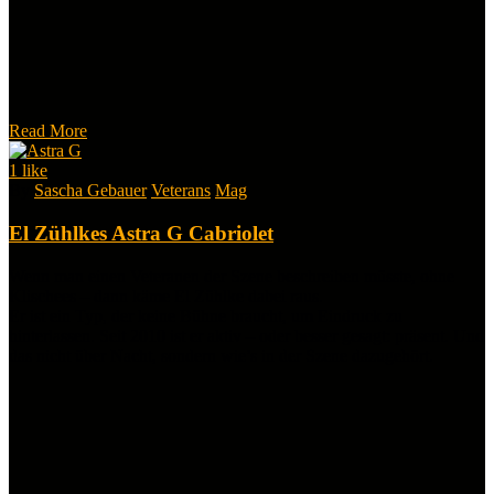
Read More
1
like
By
Sascha Gebauer
Veterans
Mag
El Zühlkes Astra G Cabriolet
Wenn man einen Veteranen der Szene beschreiben müsste, ohne
Klischees – dann käme El Zühlke dabei raus.
Er ist ein Typ, der keine Bühne braucht, um Eindruck zu
hinterlassen. Seit 2010 ist er aktiv – oder besser gesagt: präsent. Und
das nicht über Nacht, sondern wie’s in der Szene dazugehört.