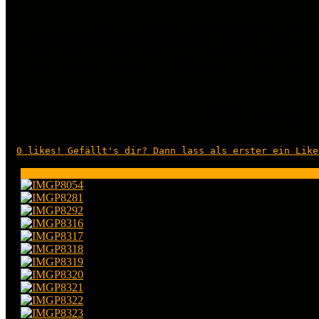
Am 30.06.2019 fand das
11. Tuningtreffen in Höxter – Sommerf
Es gab wie jede Menge Pokale zu gewinnen, darunter einen für Sh
Messung, sowie ein paar Aussteller, welche Ihre Waren wie Politu
ist, dass die Veranstalterin zum Auspuffcontest alle Eltern ermahnt
ACHTUNG: Detail- oder M
Entf
0
likes! Gefällt's dir? Dann lass als erster ein Like