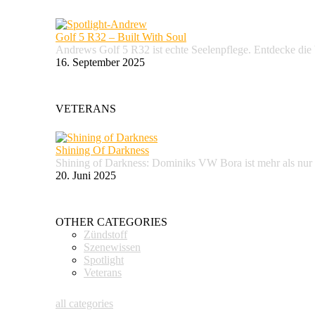
Golf 5 R32 – Built With Soul
Andrews Golf 5 R32 ist echte Seelenpflege. Entdecke d
16. September 2025
VETERANS
Shining Of Darkness
Shining of Darkness: Dominiks VW Bora ist mehr als nur
20. Juni 2025
OTHER CATEGORIES
Zündstoff
Szenewissen
Spotlight
Veterans
all categories