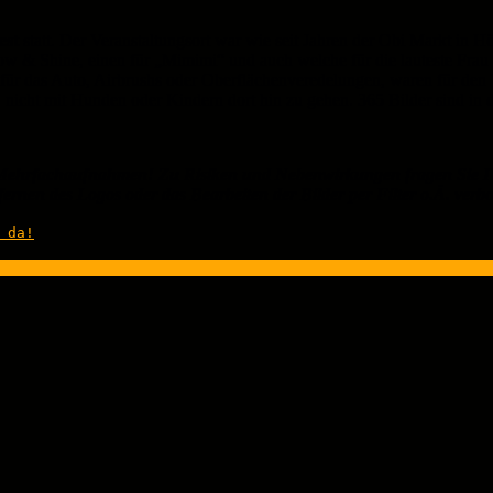
est
statt. Der Veranstaltungsort war wie seit Jahren der Obi Markt in Hö
ow & Shine, einen für „Mimimi“ und auch welche für die lauteste Fra
r für das Auto, Airbrushs oder Oberflächenveredelungen, waren für de
e, nicht mit Hunden oder Kindern dort hin zu gehen. 365 Bilder sind in 
ehrfachaufnahmen! Zu Risiken und Nebenwirkungen fragen Sie Ih
ernen des Logos oder das Bearbeiten der Bilder per Filter o.Ä. verb
 da!