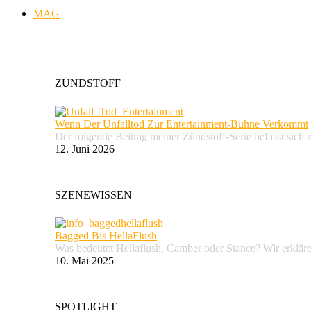
MAG
ZÜNDSTOFF
Wenn Der Unfalltod Zur Entertainment-Bühne Verkommt
Der folgende Beitrag meiner Zündstoff-Serie befasst sich 
12. Juni 2026
SZENEWISSEN
Bagged Bis HellaFlush
Was bedeutet Hellaflush, Camber oder Stance? Wir erkläre
10. Mai 2025
SPOTLIGHT