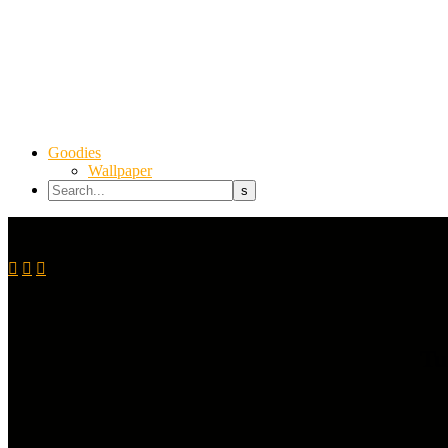
Goodies
Wallpaper



Tu