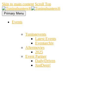
Skip to main content
Scroll Top
Primary Menu
Events
Tuningevents
Latest Events
Eventarchiv
Aftermovies
2025
Event Partner
Daily|Driven
JustDeep!