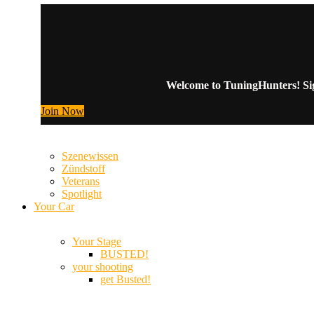
Welcome to TuningHunters! Sign
Join Now
Szenewissen
Zündstoff
Veterans
Spotlight
Your Car
Your Stage
BUSTED!
your shooting
get Busted!