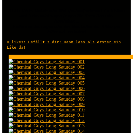
ACHTUNG: Detail- oder Mehrfachaufnahmen! Zu Risiken
und Nebenwirkungen fragen Sie Ihren Arzt oder
Apotheker…
Entfernen des Logos oder das Bearbeiten der Bilder per
Filter o.Ä. verboten!
0
likes! Gefällt's dir? Dann lass als erster ein
Like da!