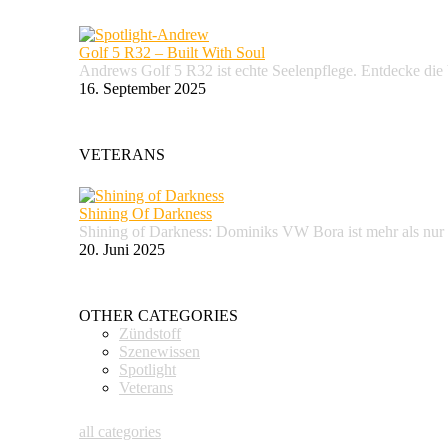
Golf 5 R32 – Built With Soul
Andrews Golf 5 R32 ist echte Seelenpflege. Entdecke d
16. September 2025
VETERANS
Shining Of Darkness
Shining of Darkness: Dominiks VW Bora ist mehr als nur
20. Juni 2025
OTHER CATEGORIES
Zündstoff
Szenewissen
Spotlight
Veterans
all categories