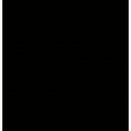
Chemical Guys Deutschland lud für den 09. Oktober um 12.00
per Social Media zum gemütlichen Beisammensein zum
Chemical Guys Long Saturday in Ihrem Shop nach
Wietmarschen-Lohne in die Meitnerstrasse ein!
Ganz nach Ihrem Motto „Cars meets Trucks“ kamen zahlreiche
Menschen mit Ihren fetten Karossen, tollen Umbauten,
Oldtimern und LKWs zu dem Chemical Guys Store und hatten
bei bestem Wetter und noch angenehmen Temperaturen ein
paar schöne Stunden. Dabei sorgte sich der Gastgeber ganz gut
für seine Gäste. Für den großen Hunger gab es von Juicy
Burger frische, saftige Burger und Pommes und für den Durst
fand die Coffeelounge für jeden ein passendes Getränk, auch
wenn es im manchen Fall kein Kaffee war.
Um die Ohren gab es natürlich auch was, DJ Robin Müller
sorgte bei dem Treffen für fette Beats und gute Stimmung. Für
autopflegeverrückte Menschen gab es zu dem noch viel zu
holen, denn der Shop war geöffnet und es gab eine live
Aufbereitung vor Ort, wo sich der eine oder die andere
hilfreiche Tipps und Tricks abschauen konnte.
713 Bilder sind von diesem Treffen in unserer Galerie. Bitte
beachtet die Warnhinweise ganz am Ende.