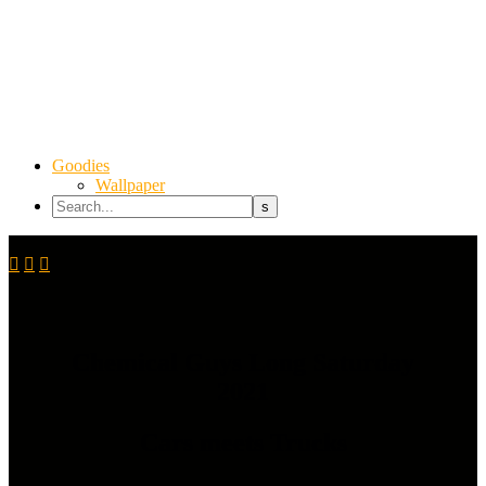
Goodies
Wallpaper



Chemical Guys Long Saturday
2021
Cars meets Trucks