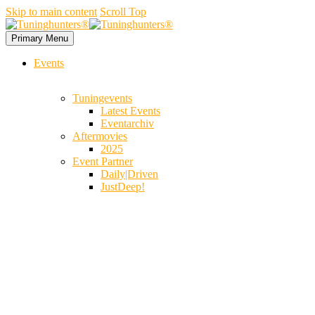
Skip to main content
Scroll Top
Primary Menu
Events
Tuningevents
Latest Events
Eventarchiv
Aftermovies
2025
Event Partner
Daily|Driven
JustDeep!