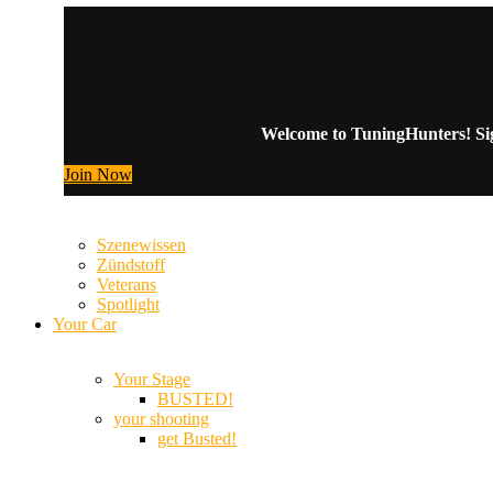
Welcome to TuningHunters! Sign
Join Now
Szenewissen
Zündstoff
Veterans
Spotlight
Your Car
Your Stage
BUSTED!
your shooting
get Busted!