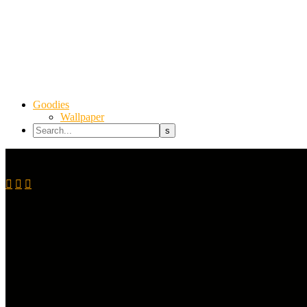
Goodies
Wallpaper


