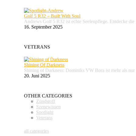
Golf 5 R32 – Built With Soul
Andrews Golf 5 R32 ist echte Seelenpflege. Entdecke d
16. September 2025
VETERANS
Shining Of Darkness
Shining of Darkness: Dominiks VW Bora ist mehr als nur
20. Juni 2025
OTHER CATEGORIES
Zündstoff
Szenewissen
Spotlight
Veterans
all categories