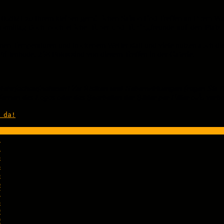
.2021 zu Ihrem kleinen gemütlichen Saison End Treffen an Ihrem Wasc
rmittag doch noch etliche Tuner und Tuningfreunde auf den Platz g
en Temperaturen und trockenem Wetter statt und viele nutzen auch die
rittenbude. 258 Fotos sind von diesem Treffen in der Galerie.
ehrfachaufnahmen! Zu Risiken und Nebenwirkungen fragen Sie Ih
ernen des Logos oder das Bearbeiten der Bilder per Filter o.Ä. verb
 da!