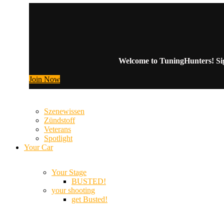
Welcome to TuningHunters! Sign
Join Now
Szenewissen
Zündstoff
Veterans
Spotlight
Your Car
Your Stage
BUSTED!
your shooting
get Busted!