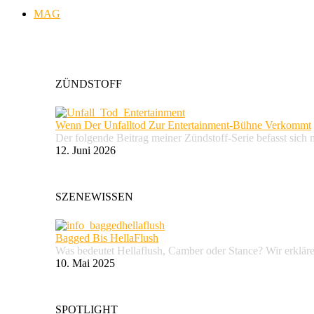
MAG
ZÜNDSTOFF
Wenn Der Unfalltod Zur Entertainment-Bühne Verkommt
Der folgende Beitrag meiner Zündstoff-Serie befasst sich 
12. Juni 2026
SZENEWISSEN
Bagged Bis HellaFlush
Was bedeutet Hellaflush, Camber oder Stance? Wir erkläre
10. Mai 2025
SPOTLIGHT