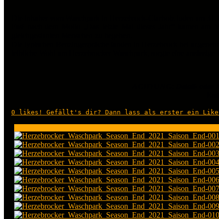
Die Inhaber vom Waschpark in Herzebrock-Clarholz luden am 31.10
Fast nach dem Motto „Das letzte Mal dieses Jahr“ kamen am Vo
gleichgesinnten Menschen zu begehen.
Die typischen Benzingespräche fanden in Herzebrock bei angenehm
leibliche Wohl am Herzebrocker Waschpark, sorgte eine ansässige F
ACHTUNG: Detail- oder M
Entf
0
likes! Gefällt's dir? Dann lass als erster ein Like