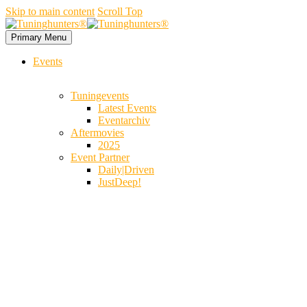
Skip to main content
Scroll Top
Primary Menu
Events
Tuningevents
Latest Events
Eventarchiv
Aftermovies
2025
Event Partner
Daily|Driven
JustDeep!