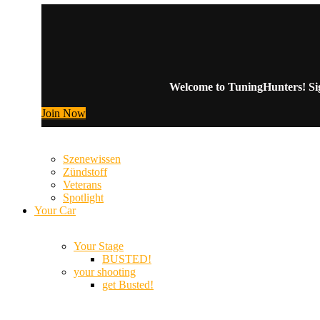
Welcome to TuningHunters! Sign
Join Now
Szenewissen
Zündstoff
Veterans
Spotlight
Your Car
Your Stage
BUSTED!
your shooting
get Busted!