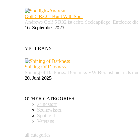
Golf 5 R32 – Built With Soul
Andrews Golf 5 R32 ist echte Seelenpflege. Entdecke d
16. September 2025
VETERANS
Shining Of Darkness
Shining of Darkness: Dominiks VW Bora ist mehr als nur
20. Juni 2025
OTHER CATEGORIES
Zündstoff
Szenewissen
Spotlight
Veterans
all categories