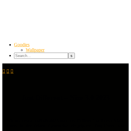
Goodies
Wallpaper



Just Different – Nize 3.0 2023
Wir wurden am 09.09.2023 von Just Different zu Ihrem NIZE
Event in der dritten Generation eingeladen. Das Event war