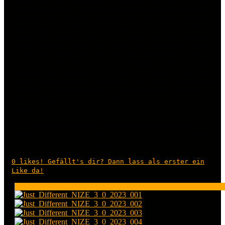
äussert ruhig und entspannend und dabei auch noch sehr gut
durchdacht, was wir den Jungs und Mädels von Just Different
echt sehr hoch anrechnen müssen. Bei einem heißen schwülen
Tag versagte die Technik leider irgendwie etwas, so wurden es
knapp 300 Bilder weniger. Die Polizei hielt sich erfreulich
äußerst moderat zurück, sie waren nicht einmal zu sehen!
Einzig allein müssen wir ein paar Fahrer kritisieren, da sie mit
Ihrem Auspuffknallen und übermäßigem Beschleunigen,
ausserhalb des Events, ala ich habe die fetteste Karre, das
Treffen in dem kleinen Vorzeigedorf mit Ihrem Verhalten bei
derzeitiger deutschlandweiter tuningfeindlicher Politik in
Gefahr bringen könnten. 763 Bilder sind in der Galerie zu
finden.
ACHTUNG: Detail- oder Mehrfachaufnahmen!
Zu Risiken und Nebenwirkungen fragen Sie Ihren Arzt oder
Apotheker…
0
likes! Gefällt's dir? Dann lass als erster ein
Like da!