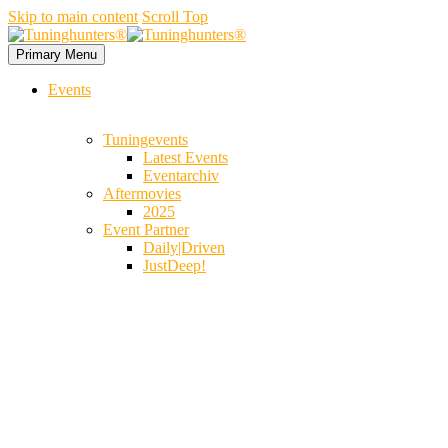
Skip to main content
Scroll Top
Primary Menu
Events
Tuningevents
Latest Events
Eventarchiv
Aftermovies
2025
Event Partner
Daily|Driven
JustDeep!