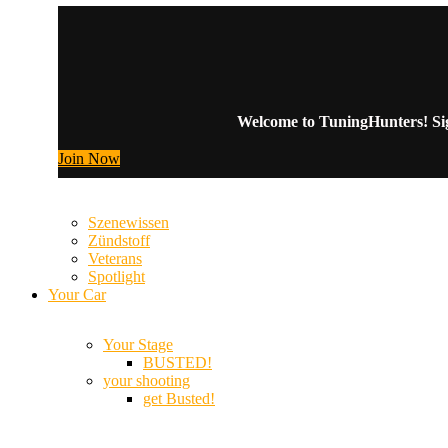
Welcome to TuningHunters! Sign
Join Now
Szenewissen
Zündstoff
Veterans
Spotlight
Your Car
Your Stage
BUSTED!
your shooting
get Busted!