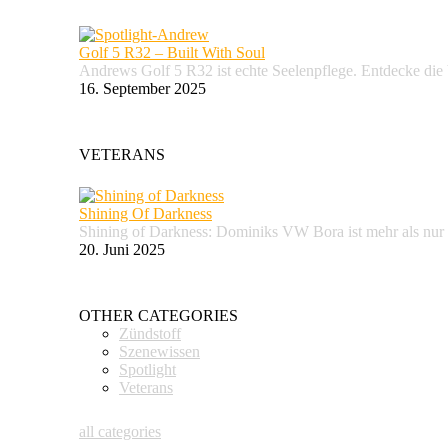
Golf 5 R32 – Built With Soul
Andrews Golf 5 R32 ist echte Seelenpflege. Entdecke d
16. September 2025
VETERANS
Shining Of Darkness
Shining of Darkness: Dominiks VW Bora ist mehr als nur
20. Juni 2025
OTHER CATEGORIES
Zündstoff
Szenewissen
Spotlight
Veterans
all categories