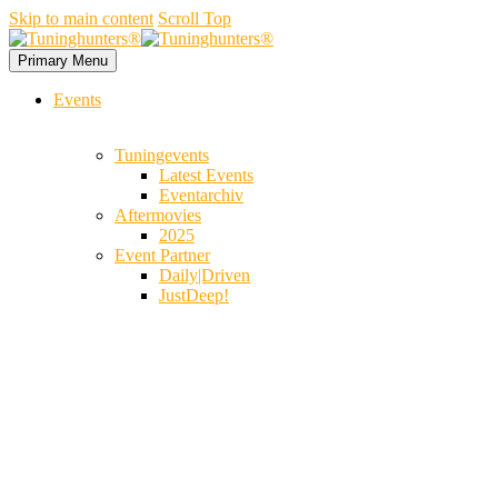
Skip to main content
Scroll Top
Primary Menu
Events
Tuningevents
Latest Events
Eventarchiv
Aftermovies
2025
Event Partner
Daily|Driven
JustDeep!