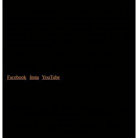
Am 16. Juli 2022 öffnete JustDeep! wieder die Pforten bei der
Messe in Bad Salzuflen. Bei heißem Wetter, coolen Getränken,
fetten Beats & schönen Tuningfahrzeugen, versprach es ein
absolut geiler Tag zu werden. Mit vielen Benzingesprächen
kamen wir auch an unsere Grenzen des machbaren und deshalb
haben wir auch nur 612 Bilder, wo womöglich über 1000
drinne gewesen wären.
612 Bilder sind von dem Event in der Galerie zu finden.
Kontaktmöglichkeiten des Veranstalters des
JustDeep!
Seasonopen
über Social Media
Facebook
|
Insta
|
YouTube
ACHTUNG: Detail- oder Mehrfachaufnahmen! Zu Risiken
und Nebenwirkungen fragen Sie Ihren Arzt oder
Apotheker…
Entfernen des Logos oder das Bearbeiten der Bilder per
Filter o.Ä. verboten!