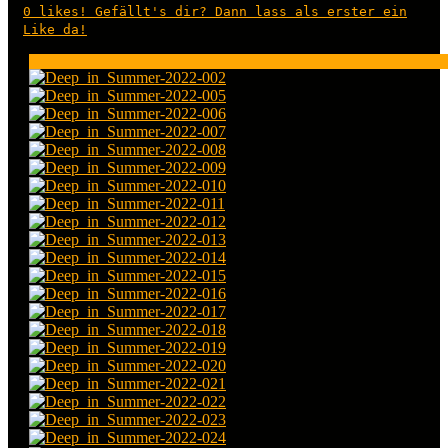
0
likes! Gefällt's dir? Dann lass als erster ein
Like da!