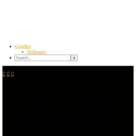
Goodies
Wallpaper



JustDeep! Deep in Summer 2022
Das Tuningerlebnis von JustDeep!
in Bad Salzuflen