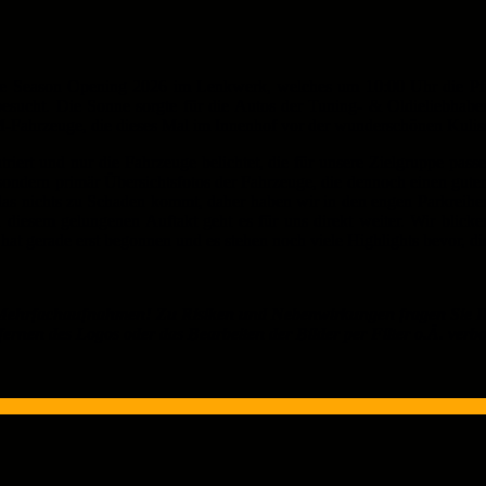
e Season Opening 2026 im Lenkwerk, welches um 10:00 Uhr die Pforte
t besucht. Die Sonne sorgte für die Autos der Tuning- & Oldieliebha
DM-Fahrzeuge, die dieses Mal im Innenhof vor der wunderschönen Kulis
iert und nur die Fahrzeuge belichtet, die für unsere Zielgruppe pass
, sondern primär Übersichtsfotos der Fahrzeuge, die dennoch einen gut
 das nichts zu Schaden kommt, daher haben wir in den engen Parkreihe
 diesem gelungenen Auftakt geht es für uns direkt weiter. Wir blick
hat gerade erst begonnen und es stehen noch viele Highlights bevor, 
ehrfachaufnahmen! Zu Risiken und Nebenwirkungen fragen Sie Ih
ernen des Logos oder das Bearbeiten der Bilder per Filter o.Ä. verb