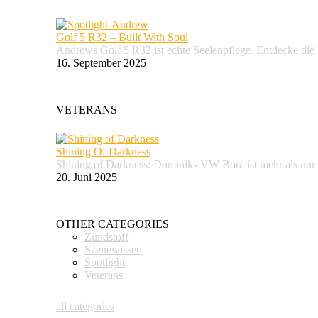
Golf 5 R32 – Built With Soul
Andrews Golf 5 R32 ist echte Seelenpflege. Entdecke d
16. September 2025
VETERANS
Shining Of Darkness
Shining of Darkness: Dominiks VW Bora ist mehr als nur
20. Juni 2025
OTHER CATEGORIES
Zündstoff
Szenewissen
Spotlight
Veterans
all categories