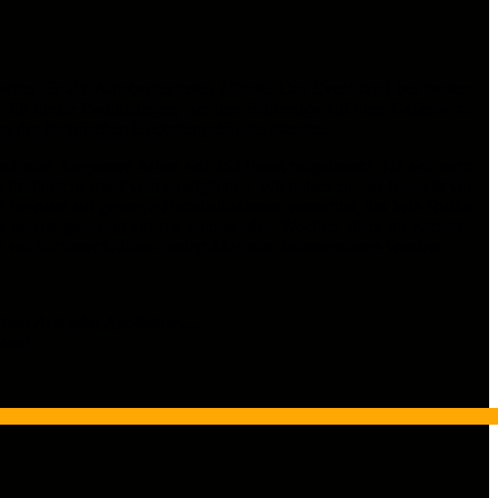
n für alle Autobegeisterten öffnete. Das Event fand bei bestem
ber für ideale Bedingungen, um ihre Fahrzeuge auf dem Gelände zu
se des historischen Backsteingebäudes standen.
end sind. Insgesamt haben wir 252 Fotos mitgebracht. Da wir nicht
en Einblick in das Event ermöglichen.
Wir haben zu viel
Respekt vor
n bewusst auf gewagte Detailaufnahmen verzichtet, um kein Risiko
en bereits gespannt auf die kommenden Wochen, denn als nächstes
die wir für unser Online-Tuning-Magazin dokumentieren werden.
ren Arzt oder Apotheker…
oten!