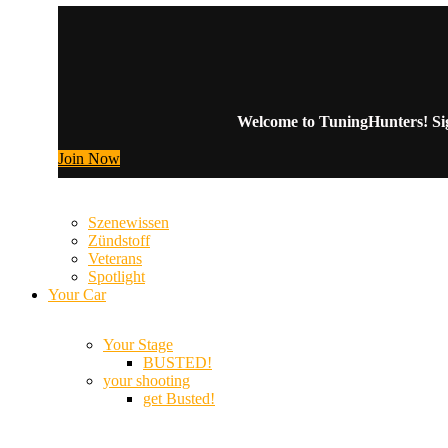
Welcome to TuningHunters! Sign
Join Now
Szenewissen
Zündstoff
Veterans
Spotlight
Your Car
Your Stage
BUSTED!
your shooting
get Busted!