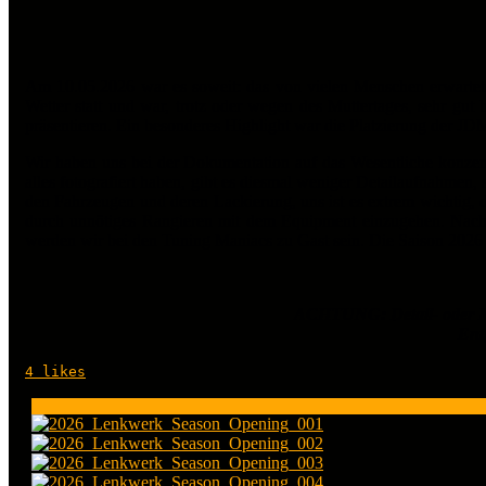
Am 10.05.2026 war es soweit: das von vielen Menschen erwartet
Wetter statt und war, trotz oder wegen des Muttertages, sehr gu
präsentieren. Ein besonderes Highlight war die Platzierung der J
Wir haben uns bei der Dokumentation auf das Wesentliche konzentr
alles fotografiert haben, gibt es diesmal weniger Detailaufnahmen
den Fahrzeugen und deren Lackierung, uns ist es extrem wichtig,
durch unnötiges Rangieren mit dem Equipment einzugehen.
Nach
werden wir bei den Tuning Maniacs zu Gast sein. Die Saison 2026 
ACHTUNG: Detail- oder M
Entf
4
likes