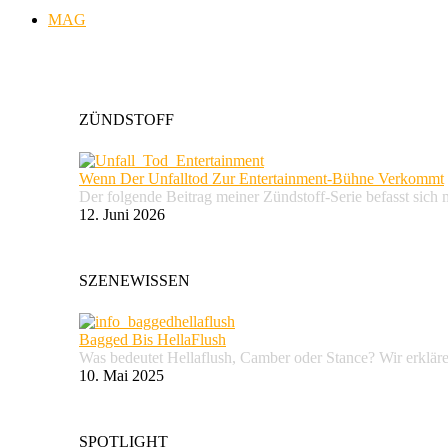
MAG
ZÜNDSTOFF
Wenn Der Unfalltod Zur Entertainment-Bühne Verkommt
Der folgende Beitrag meiner Zündstoff-Serie befasst sich 
12. Juni 2026
SZENEWISSEN
Bagged Bis HellaFlush
Was bedeutet Hellaflush, Camber oder Stance? Wir erkläre
10. Mai 2025
SPOTLIGHT