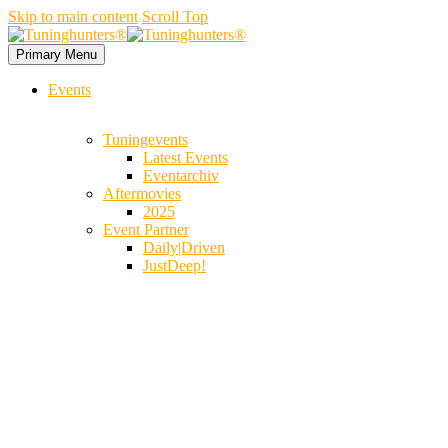
Skip to main content
Scroll Top
Primary Menu
Events
Tuningevents
Latest Events
Eventarchiv
Aftermovies
2025
Event Partner
Daily|Driven
JustDeep!