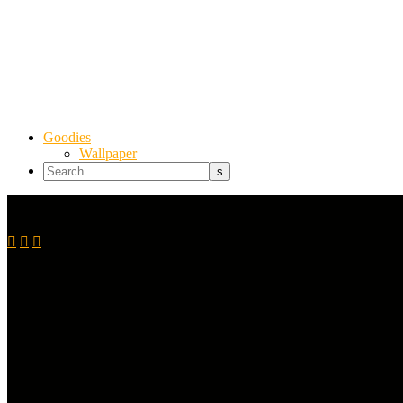
Goodies
Wallpaper


